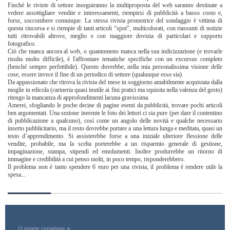
Finché le riviste di settore inseguiranno la multiproposta del web saranno destinate a
vedere assottigliare vendite e interessamenti, riempirsi di pubblicità a basso costo e,
forse, soccombere comunque. La stessa rivista promotrice del sondaggio è vittima di
questa rincorsa e si riempie di tanti articoli “spot”, multicolorati, con riassunti di notizie
tutti ritrovabili altrove, meglio e con maggiore dovizia di particolari e supporto
fotografico.
Ciò che manca ancora al web, o quantomeno manca nella sua indicizzazione (e trovarle
risulta molto difficile), è l'affrontare tematiche specifiche con un excursus completo
(benché sempre perfettibile). Questo dovrebbe, nella mia personalissima visione delle
cose, essere invece il fine di un periodico di settore (qualunque esso sia).
Da appassionato che ritrova la rivista del mese in soggiorno amabilmente acquistata dalla
moglie in edicola (carineria quasi inutile ai fini pratici ma squisita nella valenza del gesto)
ritengo la mancanza di approfondimenti lacuna gravissima.
Amerei, sfogliando le poche decine di pagine esenti da pubblicità, trovare pochi articoli
ben argomentati. Una sezione inerente le foto dei lettori ci sia pure (per dare il contentino
di pubblicazione a qualcuno), così come un angolo delle novità e qualche necessario
inserto pubblicitario, ma il resto dovrebbe portare a una lettura lunga e meditata, quasi un
testo d’apprendimento. Si assisterebbe forse a una iniziale ulteriore flessione delle
vendite, probabile, ma la scelta porterebbe a un risparmio generale di gestione,
impaginazione, stampa, stipendi ed emolumenti. Inoltre produrrebbe un ritorno di
immagine e credibilità a cui penso molti, in poco tempo, risponderebbero.
Il problema non è tanto spendere 6 euro per una rivista, il problema è rendere utile la
spesa...
Ci potete contattare a: