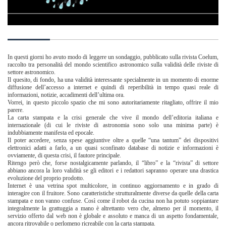
In questi giorni ho avuto modo di leggere un sondaggio, pubblicato sulla rivista Coelum,
raccolto tra personalità del mondo scientifico astronomico sulla validità delle riviste di
settore astronomico.
Il quesito, di fondo, ha una validità interessante specialmente in un momento di enorme
diffusione dell’accesso a internet e quindi di reperibilità in tempo quasi reale di
informazioni, notizie, accadimenti dell’ultima ora.
Vorrei, in questo piccolo spazio che mi sono autoritariamente ritagliato, offrire il mio
parere.
La carta stampata e la crisi generale che vive il mondo dell’editoria italiana e
internazionale (di cui le riviste di astronomia sono solo una minima parte) è
indubbiamente manifesta ed epocale.
Il poter accedere, senza spese aggiuntive oltre a quelle “una tantum” dei dispositivi
elettronici adatti a farlo, a un quasi sconfinato database di notizie e informazioni è
ovviamente, di questa crisi, il fautore principale.
Ritengo però che, forse nostalgicamente parlando, il “libro” e la “rivista” di settore
abbiano ancora la loro validità se gli editori e i redattori sapranno operare una drastica
evoluzione del proprio prodotto.
Internet è una vetrina spot multicolore, in continuo aggiornamento e in grado di
interagire con il fruitore. Sono caratteristiche strutturalmente diverse da quelle della carta
stampata e non vanno confuse. Così come il robot da cucina non ha potuto soppiantare
integralmente la grattuggia a mano è altrettanto vero che, almeno per il momento, il
servizio offerto dal web non è globale e assoluto e manca di un aspetto fondamentale,
ancora ritrovabile o perlomeno ricreabile con la carta stampata.