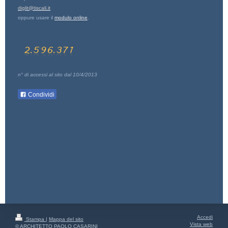
diglit@tiscali.it
oppure usare il
modulo online
.
n° di accessi al sito dal 10/4/2013
Condividi
Accedi
Stampa
|
Mappa del sito
Vista web
© ARCHITETTO PAOLO CASARINI