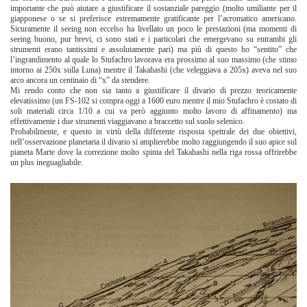
importante che può aiutare a giustificare il sostanziale pareggio (molto umiliante per il
giapponese o se si preferisce estremamente gratificante per l’acromatico americano.
Sicuramente il seeing non eccelso ha livellato un poco le prestazioni (ma momenti di
seeing buono, pur brevi, ci sono stati e i particolari che emergevano su entrambi gli
strumenti erano tantissimi e assolutamente pari) ma più di questo ho “sentito” che
l’ingrandimento al quale lo Stufachro lavorava era prossimo al suo massimo (che stimo
intorno ai 250x sulla Luna) mentre il Takahashi (che veleggiava a 205x) aveva nel suo
arco ancora un centinaio di “x” da stendere.
Mi rendo conto che non sia tanto a giustificare il divario di prezzo teoricamente
elevatissimo (un FS-102 si compra oggi a 1600 euro mentre il mio Stufachro è costato di
soli materiali circa 1/10 a cui va però aggiunto molto lavoro di affinamento) ma
effettivamente i due strumenti viaggiavano a braccetto sul suolo selenico.
Probabilmente, e questo in virtù della differente risposta spettrale dei due obiettivi,
nell’osservazione planetaria il divario si amplierebbe molto raggiungendo il suo apice sul
pianeta Marte dove la correzione molto spinta del Takahashi nella riga rossa offrirebbe
un plus ineguagliabile.