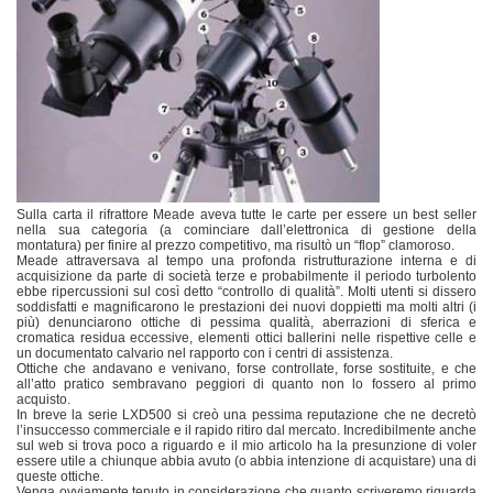
Sulla carta il rifrattore Meade aveva tutte le carte per essere un best seller
nella sua categoria (a cominciare dall’elettronica di gestione della
montatura) per finire al prezzo competitivo, ma risultò un “flop” clamoroso.
Meade attraversava al tempo una profonda ristrutturazione interna e di
acquisizione da parte di società terze e probabilmente il periodo turbolento
ebbe ripercussioni sul così detto “controllo di qualità”. Molti utenti si dissero
soddisfatti e magnificarono le prestazioni dei nuovi doppietti ma molti altri (i
più) denunciarono ottiche di pessima qualità, aberrazioni di sferica e
cromatica residua eccessive, elementi ottici ballerini nelle rispettive celle e
un documentato calvario nel rapporto con i centri di assistenza.
Ottiche che andavano e venivano, forse controllate, forse sostituite, e che
all’atto pratico sembravano peggiori di quanto non lo fossero al primo
acquisto.
In breve la serie LXD500 si creò una pessima reputazione che ne decretò
l’insuccesso commerciale e il rapido ritiro dal mercato. Incredibilmente anche
sul web si trova poco a riguardo e il mio articolo ha la presunzione di voler
essere utile a chiunque abbia avuto (o abbia intenzione di acquistare) una di
queste ottiche.
Venga ovviamente tenuto in considerazione che quanto scriveremo riguarda