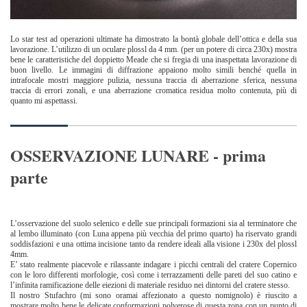
Lo star test ad operazioni ultimate ha dimostrato la bontà globale dell’ottica e della sua
lavorazione. L’utilizzo di un oculare plossl da 4 mm. (per un potere di circa 230x) mostra
bene le caratteristiche del doppietto Meade che si fregia di una inaspettata lavorazione di
buon livello. Le immagini di diffrazione appaiono molto simili benché quella in
intrafocale mostri maggiore pulizia, nessuna traccia di aberrazione sferica, nessuna
traccia di errori zonali, e una aberrazione cromatica residua molto contenuta, più di
quanto mi aspettassi.
OSSERVAZIONE LUNARE - prima
parte
L’osservazione del suolo selenico e delle sue principali formazioni sia al terminatore che
al lembo illuminato (con Luna appena più vecchia del primo quarto) ha riservato grandi
soddisfazioni e una ottima incisione tanto da rendere ideali alla visione i 230x del plossl
4mm.
E’ stato realmente piacevole e rilassante indagare i picchi centrali del cratere Copernico
con le loro differenti morfologie, così come i terrazzamenti delle pareti del suo catino e
l’infinita ramificazione delle eiezioni di materiale residuo nei dintorni del cratere stesso.
Il nostro Stufachro (mi sono oramai affezionato a questo nomignolo) è riuscito a
mostrare molto bene le delicate conformazioni polverose di questa zona con un punto di