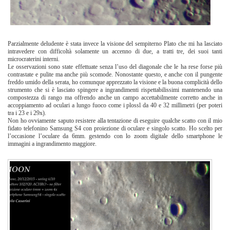
Parzialmente deludente è stata invece la visione del sempiterno Plato che mi ha lasciato
intravedere con difficoltà solamente un accenno di due, a tratti tre, dei suoi tanti
microcraterini interni.
Le osservazioni sono state effettuate senza l’uso del diagonale che le ha rese forse più
contrastate e pulite ma anche più scomode. Nonostante questo, e anche con il pungente
freddo umido della serata, ho comunque apprezzato la visione e la buona complicità dello
strumento che si è lasciato spingere a ingrandimenti rispettabilissimi mantenendo una
compostezza di rango ma offrendo anche un campo accettabilmente corretto anche in
accoppiamento ad oculari a lungo fuoco come i plossl da 40 e 32 millimetri (per poteri
tra i 23 e i 29x).
Non ho ovviamente saputo resistere alla tentazione di eseguire qualche scatto con il mio
fidato telefonino Samsung S4 con proiezione di oculare e singolo scatto. Ho scelto per
l’occasione l’oculare da 6mm. gestendo con lo zoom digitale dello smartphone le
immagini a ingrandimento maggiore.