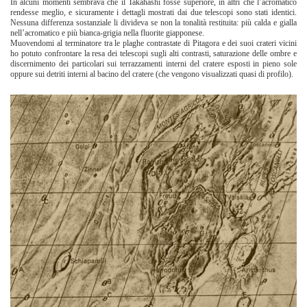
In alcuni momenti sembrava che il Takahashi fosse superiore, in altri che l’acromatico
rendesse meglio, e sicuramente i dettagli mostrati dai due telescopi sono stati identici.
Nessuna differenza sostanziale li divideva se non la tonalità restituita: più calda e gialla
nell’acromatico e più bianca-grigia nella fluorite giapponese.
Muovendomi al terminatore tra le plaghe contrastate di Pitagora e dei suoi crateri vicini
ho potuto confrontare la resa dei telescopi sugli alti contrasti, saturazione delle ombre e
discernimento dei particolari sui terrazzamenti interni del cratere esposti in pieno sole
oppure sui detriti interni al bacino del cratere (che vengono visualizzati quasi di profilo).