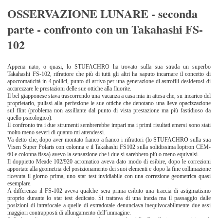
OSSERVAZIONE LUNARE - seconda
parte - confronto con un Takahashi FS-
102
Appena nato, o quasi, lo STUFACHRO ha trovato sulla sua strada un superbo
Takahashi FS-102, rifrattore che più di tutti gli altri ha saputo incarnare il concetto di
apocromaticità in 4 pollici, punto di arrivo per una generazione di astrofili desiderosi di
accarezzare le prestazioni delle sue ottiche alla fluorite.
Il bel giapponese stava trascorrendo una vacanza a casa mia in attesa che, su incarico del
proprietario, pulissi alla perfezione le sue ottiche che denotano una lieve opacizzazione
sul flint (problema non assillante dal punto di vista prestazione ma più fastidioso da
quello psicologico).
Il confronto tra i due strumenti sembrerebbe impari ma i primi risultati emersi sono stati
molto meno severi di quanto mi attendessi.
Va detto che, dopo aver montato fianco a fianco i rifrattori (lo STUFACHRO sulla sua
Vixen Super Polaris con colonna e il Takahashi FS102 sulla solidissima Ioptron CEM-
60 e colonna fissa) avevo la sensazione che i due si sarebbero più o meno equivalsi.
Il doppietto Meade 102/920 acromatico aveva dato modo di esibire, dopo le correzioni
apportate alla geometria del posizionamento dei suoi elementi e dopo la fine collimazione
ricevuta il giorno prima, uno star test invidiabile con una correzione geometrica quasi
esemplare.
A differenza il FS-102 aveva qualche sera prima esibito una traccia di astigmatismo
proprio durante lo star test dedicato. Si trattava di una inezia ma il passaggio dalle
posizioni di intrafocale a quelle di extradotale denunciava inequivocabilmente due assi
maggiori contrapposti di allungamento dell’immagine.