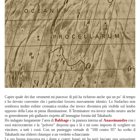
Capire quale dei due strumenti mi piacesse di più ha richiesto anche qui un po’ di tempo
e ho dovuto convenire che i particolari fossero nuovamente identici. Lo Stufachro non
sembrava inoltre esibire cromatica residua che invece diventava più visibile sul lembo
opposto della Luna in piena illuminazione. Il Terminatore era invece molto neutro anche
se generalmente più giallastro rispetto all’immagine fornita dal Takahashi.
Ho indagato lungamente l’area di
Babbage
e la pianura interna ad
Anassimandro
con i
suoi microcraterini e la “polvere” disposta qua e là e mi sono imposto di scegliere un
vincitore, a tutti i costi. Con un punteggio virtuale di “100 contro 95” ho scelto il
Takahashi ma sfiderei chiunque a un verdetto schiacciante.
La ora buona trascorsa tra i domi e crateri lunari mi ha però lasciato una sensazione