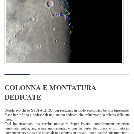
COLONNA E MONTATURA
DEDICATE
Desideravo che lo STUFACHRO, pur realizzato in modo economico benché funzionale,
fosse ben rifinito e godesse di uno stativo dedicato che richiamasse lo stilema della sua
linea.
Così ho riesumato una vecchia montatura Super Polaris, completamente sistemata
(smontata, pulita, ingrassata nuovamente, e con la parte elettronica e di motorini
interamente revisionata) e dotata di una colonna in acciaio inox e gambe con ruote per il