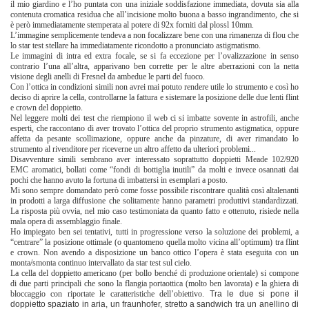
il mio giardino e l’ho puntata con una iniziale soddisfazione immediata, dovuta sia alla
contenuta cromatica residua che all’incisione molto buona a basso ingrandimento, che si
è però immediatamente stemperata al potere di 92x forniti dal plossl 10mm.
L’immagine semplicemente tendeva a non focalizzare bene con una rimanenza di flou che
lo star test stellare ha immediatamente ricondotto a pronunciato astigmatismo.
Le immagini di intra ed extra focale, se si fa eccezione per l’ovalizzazione in senso
contrario l’una all’altra, apparivano ben corrette per le altre aberrazioni con la netta
visione degli anelli di Fresnel da ambedue le parti del fuoco.
Con l’ottica in condizioni simili non avrei mai potuto rendere utile lo strumento e così ho
deciso di aprire la cella, controllarne la fattura e sistemare la posizione delle due lenti flint
e crown del doppietto.
Nel leggere molti dei test che riempiono il web ci si imbatte sovente in astrofili, anche
esperti, che raccontano di aver trovato l’ottica del proprio strumento astigmatica, oppure
affetta da pesante scollimazione, oppure anche da pinzature, di aver rimandato lo
strumento al rivenditore per riceverne un altro affetto da ulteriori problemi...
Disavventure simili sembrano aver interessato soprattutto doppietti Meade 102/920
EMC aromatici, bollati come “fondi di bottiglia inutili” da molti e invece osannati dai
pochi che hanno avuto la fortuna di imbattersi in esemplari a posto.
Mi sono sempre domandato però come fosse possibile riscontrare qualità così altalenanti
in prodotti a larga diffusione che solitamente hanno parametri produttivi standardizzati.
La risposta più ovvia, nel mio caso testimoniata da quanto fatto e ottenuto, risiede nella
mala opera di assemblaggio finale.
Ho impiegato ben sei tentativi, tutti in progressione verso la soluzione dei problemi, a
“centrare” la posizione ottimale (o quantomeno quella molto vicina all’optimum) tra flint
e crown. Non avendo a disposizione un banco ottico l’opera è stata eseguita con un
monta/smonta continuo intervallato da star test sul cielo.
La cella del doppietto americano (per bollo benché di produzione orientale) si compone
di due parti principali che sono la flangia portaottica (molto ben lavorata) e la ghiera di
bloccaggio con riportate le caratteristiche dell’obiettivo.
Tra le due si pone il
doppietto spaziato in aria, un fraunhofer, stretto a sandwich tra un anellino di