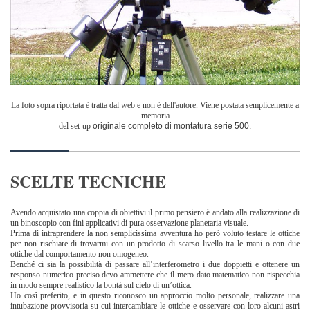
La foto sopra riportata è tratta dal web e non è dell'autore. Viene postata semplicemente a
memoria
del set-up
originale completo di montatura serie 500.
SCELTE TECNICHE
Avendo acquistato una coppia di obiettivi il primo pensiero è andato alla realizzazione di
un binoscopio con fini applicativi di pura osservazione planetaria visuale.
Prima di intraprendere la non semplicissima avventura ho però voluto testare le ottiche
per non rischiare di trovarmi con un prodotto di scarso livello tra le mani o con due
ottiche dal comportamento non omogeneo.
Benché ci sia la possibilità di passare all’interferometro i due doppietti e ottenere un
responso numerico preciso devo ammettere che il mero dato matematico non rispecchia
in modo sempre realistico la bontà sul cielo di un’ottica.
Ho così preferito, e in questo riconosco un approccio molto personale, realizzare una
intubazione provvisoria su cui intercambiare le ottiche e osservare con loro alcuni astri