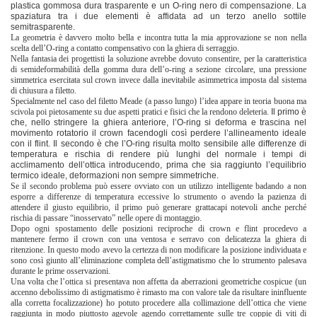
plastica gommosa dura trasparente e un O-ring nero di compensazione. La
spaziatura tra i due elementi è affidata ad un terzo anello sottile
semitrasparente.
La geometria è davvero molto bella e incontra tutta la mia approvazione se non nella
scelta dell’O-ring a contatto compensativo con la ghiera di serraggio.
Nella fantasia dei progettisti la soluzione avrebbe dovuto consentire, per la caratteristica
di semideformabilità della gomma dura dell’o-ring a sezione circolare, una pressione
simmetrica esercitata sul crown invece dalla inevitabile asimmetrica imposta dal sistema
di chiusura a filetto.
Specialmente nel caso del filetto Meade (a passo lungo) l’idea appare in teoria buona ma
scivola poi pietosamente su due aspetti pratici e fisici che la rendono deleteria.
Il primo è
che, nello stringere la ghiera anteriore, l’O-ring si deforma e trascina nel
movimento rotatorio il crown facendogli così perdere l’allineamento ideale
con il flint.
Il secondo è che l’O-ring risulta molto sensibile alle differenze di
temperatura e rischia di rendere più lunghi del normale i tempi di
acclimamento dell’ottica introducendo, prima che sia raggiunto l’equilibrio
termico ideale, deformazioni non sempre simmetriche.
Se il secondo problema può essere ovviato con un utilizzo intelligente badando a non
esporre a differenze di temperatura eccessive lo strumento o avendo la pazienza di
attendere il giusto equilibrio, il primo può generare grattacapi notevoli anche perché
rischia di passare “inosservato” nelle opere di montaggio.
Dopo ogni spostamento delle posizioni reciproche di crown e flint procedevo a
mantenere fermo il crown con una ventosa e serravo con delicatezza la ghiera di
ritenzione. In questo modo avevo la certezza di non modificare la posizione individuata e
sono così giunto all’eliminazione completa dell’astigmatismo che lo strumento palesava
durante le prime osservazioni.
Una volta che l’ottica si presentava non affetta da aberrazioni geometriche cospicue (un
accenno debolissimo di astigmatismo è rimasto ma con valore tale da risultare ininfluente
alla corretta focalizzazione) ho potuto procedere alla collimazione dell’ottica che viene
raggiunta in modo piuttosto agevole agendo correttamente sulle tre coppie di viti di