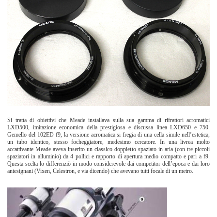
Si tratta di obiettivi che Meade installava sulla sua gamma di rifrattori acromatici
LXD500, imitazione economica della prestigiosa e discussa linea LXD650 e 750.
Gemello del 102ED f9, la versione acromatica si fregia di una cella simile nell’estetica,
un tubo identico, stesso focheggiatore, medesimo cercatore. In una livrea molto
accattivante Meade aveva inserito un classico doppietto spaziato in aria (con tre piccoli
spaziatori in alluminio) da 4 pollici e rapporto di apertura medio compatto e pari a f9.
Questa scelta lo differenziò in modo considerevole dai competitor dell’epoca e dai loro
antesignani (Vixen, Celestron, e via dicendo) che avevano tutti focale di un metro.