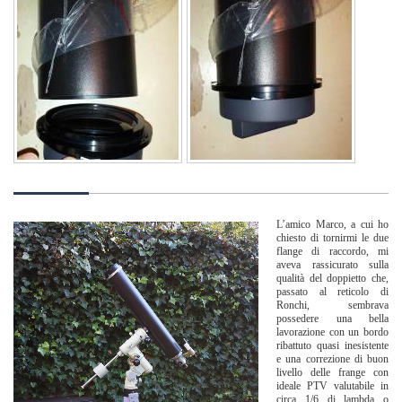
L’amico Marco, a cui ho
chiesto di tornirmi le due
flange di raccordo, mi
aveva rassicurato sulla
qualità del doppietto che,
passato al reticolo di
Ronchi, sembrava
possedere una bella
lavorazione con un bordo
ribattuto quasi inesistente
e una correzione di buon
livello delle frange con
ideale PTV valutabile in
circa 1/6 di lambda o