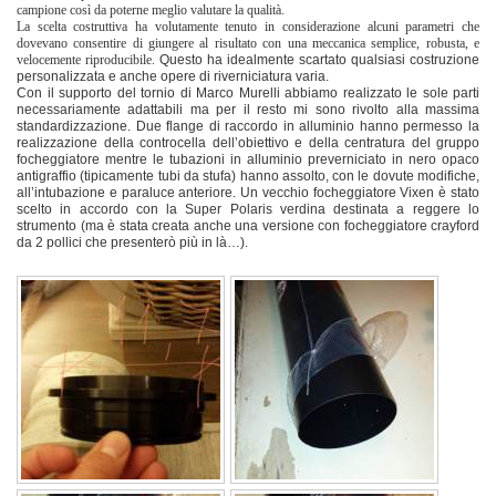
campione così da poterne meglio valutare la qualità.
La scelta costruttiva ha volutamente tenuto in considerazione alcuni parametri che
dovevano consentire di giungere al risultato con una meccanica semplice, robusta, e
velocemente riproducibile.
Questo ha idealmente scartato qualsiasi costruzione
personalizzata e anche opere di riverniciatura varia.
Con il supporto del tornio di Marco Murelli abbiamo realizzato le sole parti
necessariamente adattabili ma per il resto mi sono rivolto alla massima
standardizzazione.
Due flange di raccordo in alluminio hanno permesso la
realizzazione della controcella dell’obiettivo e della centratura del gruppo
focheggiatore mentre le tubazioni in alluminio preverniciato in nero opaco
antigraffio (tipicamente tubi da stufa) hanno assolto, con le dovute modifiche,
all’intubazione e paraluce anteriore. Un vecchio focheggiatore Vixen è stato
scelto in accordo con la Super Polaris verdina destinata a reggere lo
strumento (ma è stata creata anche una versione con focheggiatore crayford
da 2 pollici che presenterò più in là…).