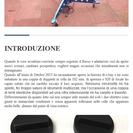
INTRODUZIONE
Quando le cose accadono conviene sempre seguirne il flusso e adattarvisi così da aprire
nuovi scenari, cambiare prospettiva, cogliere magari occasioni che inizialmente non si
immaginano.
Quando all’inizio di Ottobre 2015 ho incautamente aperto la finestra di e-bay e mi sono
imbattuto in una coppia di doppietti in cella da 102 mm. di apertura e 920 di focale ho
capito subito che mi sarebbe toccato il loro acquisto.
Nessuna necessità mi ha
spinto, fin troppo saturo di strumenti inutilizzati, ma l’occasione di una coppia
di lenti identiche disponibili ad una cifra interessante mi ha carpito e travolto.
Differentemente da quanto letto sul non sempre utile mondo del web i due obiettivi sono
giunti in immacolate condizioni e senza apparenti tolleranze nelle celle che appaiono
molto belle, almeno dal punto di vista estetico.