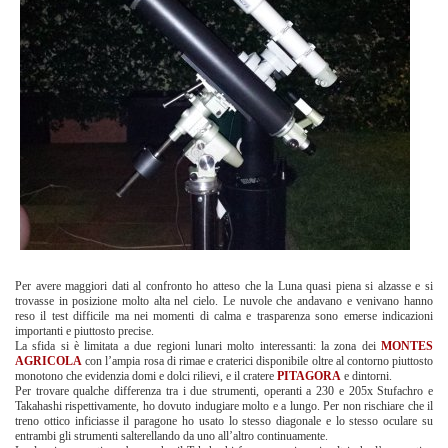
Per avere maggiori dati al confronto ho atteso che la Luna quasi piena si alzasse e si
trovasse in posizione molto alta nel cielo. Le nuvole che andavano e venivano hanno
reso il test difficile ma nei momenti di calma e trasparenza sono emerse indicazioni
importanti e piuttosto precise.
La sfida si è limitata a due regioni lunari molto interessanti: la zona dei
MONTES
AGRICOLA
con l’ampia rosa di rimae e craterici disponibile oltre al contorno piuttosto
monotono che evidenzia domi e dolci rilievi, e il cratere
PITAGORA
e dintorni.
Per trovare qualche differenza tra i due strumenti, operanti a 230 e 205x Stufachro e
Takahashi rispettivamente, ho dovuto indugiare molto e a lungo. Per non rischiare che il
treno ottico inficiasse il paragone ho usato lo stesso diagonale e lo stesso oculare su
entrambi gli strumenti salterellando da uno all’altro continuamente.