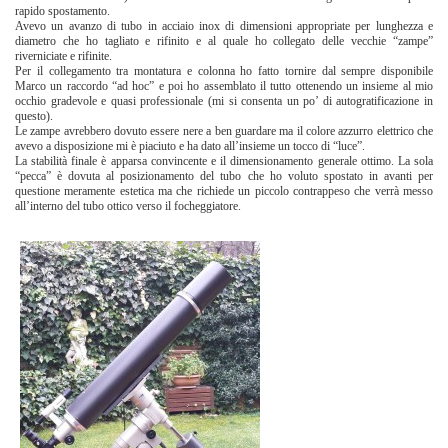
rapido spostamento.
Avevo un avanzo di tubo in acciaio inox di dimensioni appropriate per lunghezza e
diametro che ho tagliato e rifinito e al quale ho collegato delle vecchie “zampe”
riverniciate e rifinite.
Per il collegamento tra montatura e colonna ho fatto tornire dal sempre disponibile
Marco un raccordo “ad hoc” e poi ho assemblato il tutto ottenendo un insieme al mio
occhio gradevole e quasi professionale (mi si consenta un po’ di autogratificazione in
questo).
Le zampe avrebbero dovuto essere nere a ben guardare ma il colore azzurro elettrico che
avevo a disposizione mi è piaciuto e ha dato all’insieme un tocco di “luce”.
La stabilità finale è apparsa convincente e il dimensionamento generale ottimo. La sola
“pecca” è dovuta al posizionamento del tubo che ho voluto spostato in avanti per
questione meramente estetica ma che richiede un piccolo contrappeso che verrà messo
all’interno del tubo ottico verso il focheggiatore.