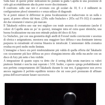
Sulla base di queste prime indicazioni ho puntato la gialla Capella in una posizione di
cielo già accettabilmente alta da poter essere discriminante.
Il confronto sullo star test è avvenuto con gli oculari da 10, 6 e 4 millimetri in
configurazione plossl simmetrico e senza utilizzo di diagonale.
Se ai poteri minori le differenze in piena focalizzazione si traducevano in un nulla o
quasi, al potere offerto dal 4mm. (230x sullo Stufachro e 205x sul FS-102) il carattere
dei due strumenti è emerso più marcato.
Il Takahashi esibiva uno star test migliore con totale assenza di cromatismo (anche il
colore di Capella aiuta un po’ in questo), immagini intra ed extra quasi identiche, una
buona focalizzazione ma una non ottimale pulizia del disco di Airy.
Lo Stufachro, pur con una geometria degli anelli di Fresnel molto convincente e assenza
di sferica e astigmatismo, mostrava una maggiore luce diffusa e una dominante interna
purpurea in extradotale ed esterna bluastra in intrafocale. L’ammontare della cromatica
residua era però molto molto limitata.
L’immagine a fuoco era però tendenzialmente più valida di quella offerta dal Takahashi
con sicuramente più luce diffusa un poco sfrangiata intorno alla stella ma anche con un
disco di Airy più netto e ben visibile.
A integrazione di quanto sopra va detto che il seeing della serata marciava su valori
piuttosto limitati e non ha mai superato i 5/10. Inoltre, e questo spiega probabilmente il
non perfetto comportamento del Takahashi durante lo star test, il giapponese non aveva
ancora raggiunto il perfetto equilibrio termico che mi sono però premurato di affinare
prima dell'osservazione lunare successiva.