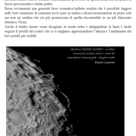
fuoco precisissimo e molto pulito.
Resta ovviamente una generale lieve cromatica bulletta residua che è possibile leggere
nelle forti variazioni di contrasto tra le zone in ombra e alcuni terrazzamenti in pieno sole
ma non mi sembra che sia più pronunciata di quella riscontrabile in un più blasonato
obiettivo Vixen.
Anche il lembo lunare viene disegnato in modo netto e indagandone la linea è facile
seguire il profilo dei crateri che vi si stagliano apprezzandone l’altezza e l’andamento dei
loro pendii più visibili.