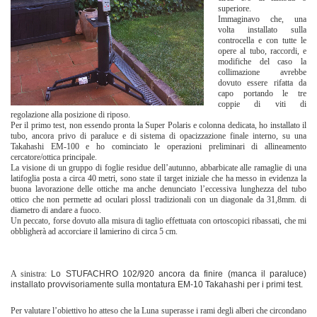
superiore.
Immaginavo che, una
volta installato sulla
controcella e con tutte le
opere al tubo, raccordi, e
modifiche del caso la
collimazione avrebbe
dovuto essere rifatta da
capo portando le tre
coppie di viti di
regolazione alla posizione di riposo.
Per il primo test, non essendo pronta la Super Polaris e colonna dedicata, ho installato il
tubo, ancora privo di paraluce e di sistema di opacizzazione finale interno, su una
Takahashi EM-100 e ho cominciato le operazioni preliminari di allineamento
cercatore/ottica principale.
La visione di un gruppo di foglie residue dell’autunno, abbarbicate alle ramaglie di una
latifoglia posta a circa 40 metri, sono state il target iniziale che ha messo in evidenza la
buona lavorazione delle ottiche ma anche denunciato l’eccessiva lunghezza del tubo
ottico che non permette ad oculari plossl tradizionali con un diagonale da 31,8mm. di
diametro di andare a fuoco.
Un peccato, forse dovuto alla misura di taglio effettuata con ortoscopici ribassati, che mi
obbligherà ad accorciare il lamierino di circa 5 cm.
A sinistra:
Lo STUFACHRO 102/920 ancora da finire (manca il paraluce)
installato provvisoriamente sulla montatura EM-10 Takahashi per i primi test.
Per valutare l’obiettivo ho atteso che la Luna superasse i rami degli alberi che circondano