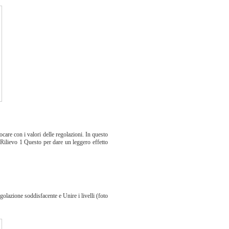
ocare con i valori delle regolazioni. In questo
ilievo 1 Questo per dare un leggero effetto
e
egolazione soddisfacente e Unire i livelli (foto