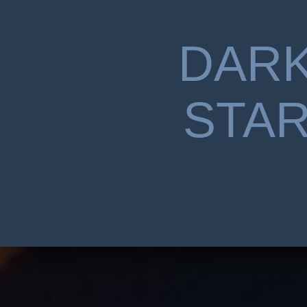
DAR
STA