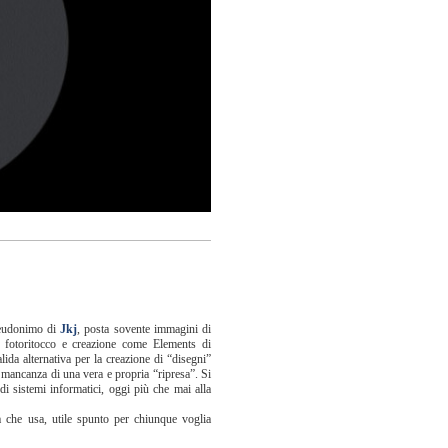
eudonimo di
Jkj
, posta sovente immagini di
i fotoritocco e creazione come Elements di
ida alternativa per la creazione di “disegni”
n mancanza di una vera e propria “ripresa”. Si
zo di sistemi informatici, oggi più che mai alla
a che usa, utile spunto per chiunque voglia