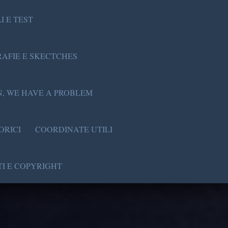
I E TEST
AFIE E SKECTCHES
, WE HAVE A PROBLEM
ORICI
COORDINATE UTILI
I E COPYRIGHT