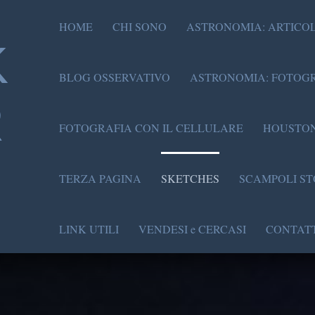
HOME
CHI SONO
ASTRONOMIA: ARTICOL
K
BLOG OSSERVATIVO
ASTRONOMIA: FOTOGR
R
FOTOGRAFIA CON IL CELLULARE
HOUSTON
TERZA PAGINA
SKETCHES
SCAMPOLI ST
LINK UTILI
VENDESI e CERCASI
CONTATT