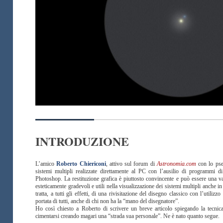
INTRODUZIONE
L’amico
Roberto Chiericoni
, attivo sul forum di
Astronomia.com
con lo ps
sistemi multipli realizzate direttamente al PC con l’ausilio di programmi d
Photoshop. La restituzione grafica è piuttosto convincente e può essere una val
esteticamente gradevoli e utili nella visualizzazione dei sistemi multipli anche i
tratta, a tutti gli effetti, di una rivisitazione del disegno classico con l’utiliz
portata di tutti, anche di chi non ha la “mano del disegnatore”.
Ho così chiesto a Roberto di scrivere un breve articolo spiegando la tecnic
cimentarsi creando magari una “strada sua personale”. Ne è nato quanto segue.