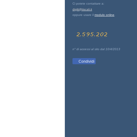
Ci potete contattare a:
diglit@tiscali.it
oppure usare il
modulo online
.
n° di accessi al sito dal 10/4/2013
Condividi