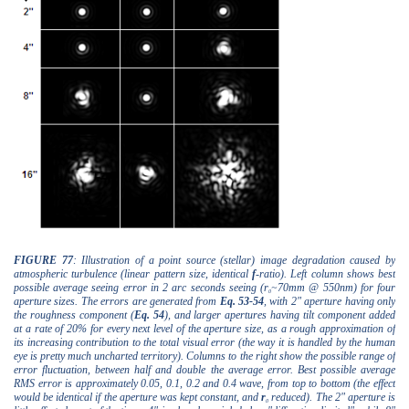
FIGURE 77
: Illustration of a point source (stellar) image degradation caused by
atmospheric turbulence (linear pattern size, identical
f
-ratio). Left column shows best
possible average seeing error in 2 arc seconds seeing (r
~70mm @ 550nm) for four
0
aperture sizes. The errors are generated from
Eq. 53-54
, with 2" aperture having only
the roughness component (
Eq. 54
), and larger apertures having tilt component added
at a rate of 20% for every next level of the aperture size, as a rough approximation of
its increasing contribution to the total visual error (the way it is handled by the human
eye is pretty much uncharted territory). Columns to the right show the possible range of
error fluctuation, between half and double the average error. Best possible average
RMS error is approximately 0.05, 0.1, 0.2 and 0.4 wave, from top to bottom (the effect
would be identical if the aperture was kept constant, and
r
reduced). The 2" aperture is
0