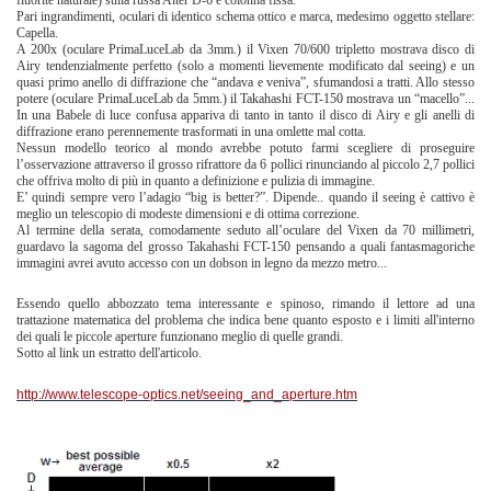
fluorite naturale) sulla russa Alter D-6 e colonna fissa.
Pari ingrandimenti, oculari di identico schema ottico e marca, medesimo oggetto stellare:
Capella.
A 200x (oculare PrimaLuceLab da 3mm.) il Vixen 70/600 tripletto mostrava disco di
Airy tendenzialmente perfetto (solo a momenti lievemente modificato dal seeing) e un
quasi primo anello di diffrazione che “andava e veniva”, sfumandosi a tratti. Allo stesso
potere (oculare PrimaLuceLab da 5mm.) il Takahashi FCT-150 mostrava un “macello”...
In una Babele di luce confusa appariva di tanto in tanto il disco di Airy e gli anelli di
diffrazione erano perennemente trasformati in una omlette mal cotta.
Nessun modello teorico al mondo avrebbe potuto farmi scegliere di proseguire
l’osservazione attraverso il grosso rifrattore da 6 pollici rinunciando al piccolo 2,7 pollici
che offriva molto di più in quanto a definizione e pulizia di immagine.
E’ quindi sempre vero l’adagio “big is better?”. Dipende.. quando il seeing è cattivo è
meglio un telescopio di modeste dimensioni e di ottima correzione.
Al termine della serata, comodamente seduto all’oculare del Vixen da 70 millimetri,
guardavo la sagoma del grosso Takahashi FCT-150 pensando a quali fantasmagoriche
immagini avrei avuto accesso con un dobson in legno da mezzo metro...
Essendo quello abbozzato tema interessante e spinoso, rimando il lettore ad una
trattazione matematica del problema che indica bene quanto esposto e i limiti all'interno
dei quali le piccole aperture funzionano meglio di quelle grandi.
Sotto al link un estratto dell'articolo.
http://www.telescope-optics.net/seeing_and_aperture.htm