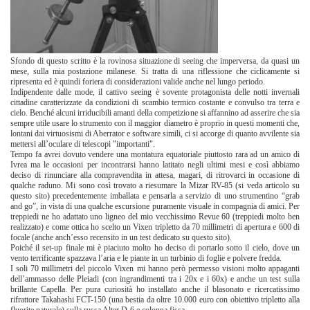
Sfondo di questo scritto è la rovinosa situazione di seeing che imperversa, da quasi un
mese, sulla mia postazione milanese. Si tratta di una riflessione che ciclicamente si
ripresenta ed è quindi foriera di considerazioni valide anche nel lungo periodo.
Indipendente dalle mode, il cattivo seeing è sovente protagonista delle notti invernali
cittadine caratterizzate da condizioni di scambio termico costante e convulso tra terra e
cielo. Benché alcuni irriducibili amanti della competizione si affannino ad asserire che sia
sempre utile usare lo strumento con il maggior diametro è proprio in questi momenti che,
lontani dai virtuosismi di Aberrator e software simili, ci si accorge di quanto avvilente sia
mettersi all’oculare di telescopi "importanti".
Tempo fa avrei dovuto vendere una montatura equatoriale piuttosto rara ad un amico di
Ivrea ma le occasioni per incontrarsi hanno latitato negli ultimi mesi e così abbiamo
deciso di rinunciare alla compravendita in attesa, magari, di ritrovarci in occasione di
qualche raduno. Mi sono così trovato a riesumare la Mizar RV-85 (si veda articolo su
questo sito) precedentemente imballata e pensarla a servizio di uno strumentino “grab
and go”, in vista di una qualche escursione puramente visuale in compagnia di amici. Per
treppiedi ne ho adattato uno ligneo del mio vecchissimo Revue 60 (treppiedi molto ben
realizzato) e come ottica ho scelto un Vixen tripletto da 70 millimetri di apertura e 600 di
focale (anche anch’esso recensito in un test dedicato su questo sito).
Poiché il set-up finale mi è piaciuto molto ho deciso di portarlo sotto il cielo, dove un
vento terrificante spazzava l’aria e le piante in un turbinio di foglie e polvere fredda.
I soli 70 millimetri del piccolo Vixen mi hanno però permesso visioni molto appaganti
dell’ammasso delle Pleiadi (con ingrandimenti tra i 20x e i 60x) e anche un test sulla
brillante Capella. Per pura curiosità ho installato anche il blasonato e ricercatissimo
rifrattore Takahashi FCT-150 (una bestia da oltre 10.000 euro con obiettivo tripletto alla