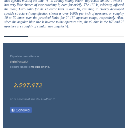
little affected most of the time; 4" is already mainly below "diffraction-limited", while 8"
has very little chance of ever reaching it, even for briefly. The 16" is, evidently, affected
the most; D/ro ratio for its x2 error level is over 10, resulting in clearly developed
speckle structure (magnification shown is over 1000x per inch of aperture, or roughly
10 to 50 times over the practical limits for 2"-16" aperture range, respectively. Also,
since the angular blur size is inverse to the aperture size, the x2 blur in the 16" and 2"
aperture are roughly of similar size angularly).
Ci potete contattare a:
diglit@tiscali.it
oppure usare il
modulo online
.
n° di accessi al sito dal 10/4/2013
Condividi