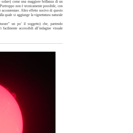
co solare) come una maggiore brillanza di un
a. Purtroppo non è tecnicamente possibile, con
e accontentare. Altro effetto nocivo di questo
la quale si aggiunge la vignettatura naturale
turare” un po’ il soggetto) che, partendo
i facilmente accessibili all’indagine visuale