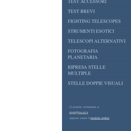
TEST ACCESSORI
TEST BREVI
FIGHTING TELESCOPES
STRUMENTI ESOTICI
TELESCOPI ALTERNATIVI
FOTOGRAFIA
PLANETARIA
RIPRESA STELLE
MULTIPLE
STELLE DOPPIE VISUALI
Ci potete contattare a:
diglit@tiscali.it
oppure usare il
modulo online
.