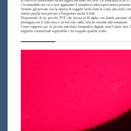
di rilievo di immortalare alcuni oggetti peculiari del cielo. La mancanza di un PC
e la manualità con cui si può aggiustare il complesso telescopio/camera permette 
Avendo già provato con la ripresa di soggetti facili come la Luna, più ostici co
chiesto perché non provare a fotografare anche il Sole.
Disponendo di un piccolo PST, che lavora in H-alpha con banda passante di c
montagna con il cielo terso e un bel sole caldo, non ho resistito alla tentazione.
Come supporto per la piccola macchina fotografica digitale (una Canon Ixus 1
supporto c
ommerciale registrabile e ho eseguito qualche scatto.