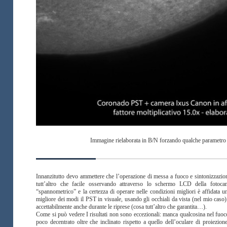
Immagine rielaborata in B/N forzando qualche parametro
Innanzitutto devo ammettere che l’operazione di messa a fuoco e sintonizzazion
tutt’altro che facile osservando attraverso lo schermo LCD della foto
“spannometrico” e la certezza di operare nelle condizioni migliori è affidata un
migliore dei modi il PST in visuale, usando gli occhiali da vista (nel mio caso
accettabilmente anche durante le riprese (cosa tutt’altro che garantita…).
Come si può vedere I risultati non sono eccezionali: manca qualcosina nel fuoco 
poco decentrato oltre che inclinato rispetto a quello dell’oculare di proiez