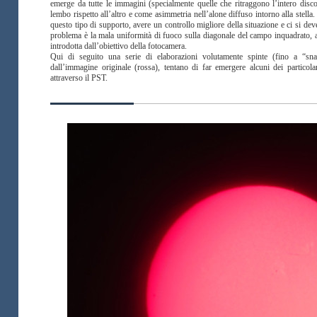
emerge da tutte le immagini (specialmente quelle che ritraggono l’intero dis
lembo rispetto all’altro e come asimmetria nell’alone diffuso intorno alla stell
questo tipo di supporto, avere un controllo migliore della situazione e ci si dev
problema è la mala uniformità di fuoco sulla diagonale del campo inquadrato, al
introdotta dall’obiettivo della fotocamera.
Qui di seguito una serie di elaborazioni volutamente spinte (fino a “sna
dall’immagine originale (rossa), tentano di far emergere alcuni dei particolar
attraverso il PST.