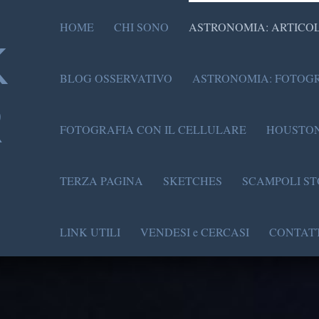
HOME
CHI SONO
ASTRONOMIA: ARTICOL
K
BLOG OSSERVATIVO
ASTRONOMIA: FOTOGR
R
FOTOGRAFIA CON IL CELLULARE
HOUSTON
TERZA PAGINA
SKETCHES
SCAMPOLI ST
LINK UTILI
VENDESI e CERCASI
CONTATT