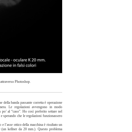
 attraverso Photoshop.
e della banda passante corretta è operazione
camera. Le regolazioni avvengono in modo
 po’ al “caso”. Ho così preferito settare nel
) e sperando che le regolazioni funzionassero
e l’asse ottico della macchina è risultato un
ione (un kellner da 20 mm.). Questo problema