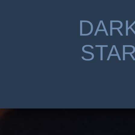
DAR
STA