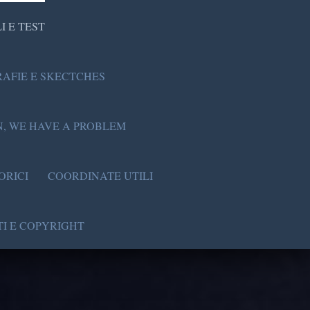
I E TEST
AFIE E SKECTCHES
, WE HAVE A PROBLEM
ORICI
COORDINATE UTILI
I E COPYRIGHT