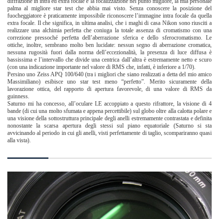
diffrazione in intra ed extra focale e la focalizzazione nel punto migliore, la mia personale
palma al migliore star test che abbia mai visto. Senza conoscere la posizione del
fuocheggiatore è praticamente impossibile riconoscere l’immagine intra focale da quella
extra focale. Il che significa, in ultima analisi, che i maghi di casa Nikon sono riusciti a
realizzare una alchimia perfetta che coniuga la totale assenza di cromatismo con una
correzione pressoché perfetta dell’aberrazione sferica e dello sferocromatismo. Le
ottiche, inoltre, sembrano molto ben lucidate: nessun segno di aberrazione cromatica,
nessuna rugosità fuori dalla norma dell’eccezionalità, la presenza di luce diffusa è
bassissima e l’intervallo che divide una centrica dall’altra è estremamente netto e scuro
(con una indicazione importante nel valore di RMS che, infatti, è inferiore a 1/70).
Persino uno Zeiss APQ 100/640 (tra i migliori che siano realizzati a detta del mio amico
Massimiliano) esibisce uno star test meno “perfetto”. Merito sicuramente della
lavorazione ottica, del rapporto di apertura favorevole, di una valore di RMS da
guinness.
Saturno mi ha concesso, all’oculare LE accoppiato a questo rifrattore, la visione di 4
bande (di cui una molto sfumata e appena percettibile) sul globo oltre alla calotta polare e
una visione della sottostruttura principale degli anelli estremamente contrastata e definita
nonostante la scarsa apertura degli stessi sul piano equatoriale (Saturno si sta
avvicinando al periodo in cui gli anelli, visti perfettamente di taglio, scompariranno quasi
alla vista).