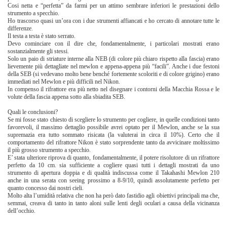
Cosi netta e “perfetta” da farmi per un attimo sembrare inferiori le prestazioni dello
strumento a specchio.
Ho trascorso quasi un’ora con i due strumenti affiancati e ho cercato di annotare tutte le
differenze.
Il testa a testa è stato serrato.
Devo cominciare con il dire che, fondamentalmente, i particolari mostrati erano
sostanzialmente gli stessi.
Solo un paio di striature interne alla NEB (di colore più chiaro rispetto alla fascia) erano
lievemente più dettagliate nel mewlon e appena-appena più “facili”. Anche i due festoni
della SEB (si vedevano molto bene benché fortemente scoloriti e di colore grigino) erano
immediati nel Mewlon e più difficili nel Nikon.
In compenso il rifrattore era più netto nel disegnare i contorni della Macchia Rossa e le
volute della fascia appena sotto alla sbiadita SEB.
Quali le conclusioni?
Se mi fosse stato chiesto di scegliere lo strumento per cogliere, in quelle condizioni tanto
favorevoli, il massimo dettaglio possibile avrei optato per il Mewlon, anche se la sua
supremazia era tutto sommato risicata (la valuterai in circa il 10%). Certo che il
comportamento del rifrattore Nikon è stato sorprendente tanto da avvicinare moltissimo
il più grosso strumento a specchio.
E’ stata ulteriore riprova di quanto, fondamentalmente, il potere risolutore di un rifrattore
perfetto da 10 cm. sia sufficiente a cogliere quasi tutti i dettagli mostrati da uno
strumento di apertura doppia e di qualità indiscussa come il Takahashi Mewlon 210
anche in una serata con seeing prossimo a 8-9/10, quindi assolutamente perfetto per
quanto concesso dai nostri cieli.
Molto alta l’umidità relativa che non ha però dato fastidio agli obiettivi principali ma che,
semmai, creava di tanto in tanto aloni sulle lenti degli oculari a causa della vicinanza
dell’occhio.