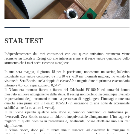
STAR TEST
Indipendentemente dai toni entusiastici con cui questo rarissimo strumento viene
recensito su Excelsis Rating ciò che interessa a me è il reale valore qualitativo dello
strumento che i miei occhi riescono a cogliere.
In una sera maggio, il giorno 18 per la precisione, nonostante un seeing ballerino
incostante con valore compreso tra i 6/10 e i 7/10 nei momenti migliori, ho tentato la
visione di Zeta Bootis: stella doppia di classe A0 e magnitudine di primaria e secondaria
intorno a 4,5, con separazione di 0,547”.
Il Nikon era montato fianco a fianco del Takahashi FC100-N ed entrambi hanno
mostrato un lieve allungamento della stella. Il seeing non perfetto ha comunque livellato
le prestazioni degli strumenti e non ha permesso di raggiungere l’immagine ottenuta
qualche sera prima con il Pentax 105-SD (in occasione di una notte di eccezionale
stabilità atmosferica a dire la verità).
Il test viene ripetuto qualche sera dopo e, complici condizioni di turbolenza più
favorevoli, Zeta Bootis mostra un chiaro e inequivocabile allungamento. L’immagine è
migliore di quella ottenuta in precedenza e, finalmente, posso effettuare uno star test
significativo.
Il Nikon riceve, dopo più di trenta minuti trascorsi ad osservare le immagini di