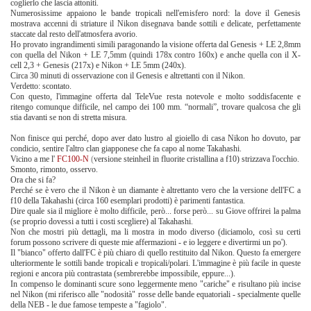
coglierlo che lascia attoniti.
Numerosissime appaiono le bande tropicali nell'emisfero nord: la dove il Genesis
mostrava accenni di striature il Nikon disegnava bande sottili e delicate, perfettamente
staccate dal resto dell'atmosfera avorio.
Ho provato ingrandimenti simili paragonando la visione offerta dal Genesis + LE 2,8mm
con quella del Nikon + LE 7,5mm (quindi 178x contro 160x) e anche quella con il X-
cell 2,3 + Genesis (217x) e Nikon + LE 5mm (240x).
Circa 30 minuti di osservazione con il Genesis e altrettanti con il Nikon.
Verdetto: scontato.
Con questo, l'immagine offerta dal TeleVue resta notevole e molto soddisfacente e
ritengo comunque difficile, nel campo dei 100 mm. “normali”, trovare qualcosa che gli
stia davanti se non di stretta misura.
Non finisce qui perché, dopo aver dato lustro al gioiello di casa Nikon ho dovuto, par
condicio, sentire l'altro clan giapponese che fa capo al nome Takahashi.
Vicino a me l'
FC100-N
(
versione steinheil in fluorite cristallina a f10) strizzava l'occhio.
Smonto, rimonto, osservo.
Ora che si fa?
Perché se è vero che il Nikon è un diamante è altrettanto vero che la versione dell'FC a
f10 della Takahashi (circa 160 esemplari prodotti) è parimenti fantastica.
Dire quale sia il migliore è molto difficile, però... forse però... su Giove offrirei la palma
(se proprio dovessi a tutti i costi scegliere) al Takahashi.
Non che mostri più dettagli, ma li mostra in modo diverso (diciamolo, così su certi
forum possono scrivere di queste mie affermazioni - e io leggere e divertirmi un po').
Il "bianco" offerto dall'FC è più chiaro di quello restituito dal Nikon. Questo fa emergere
ulteriormente le sottili bande tropicali e tropicali/polari. L'immagine è più facile in queste
regioni e ancora più contrastata (sembrerebbe impossibile, eppure...).
In compenso le dominanti scure sono leggermente meno "cariche" e risultano più incise
nel Nikon (mi riferisco alle "nodosità" rosse delle bande equatoriali - specialmente quelle
della NEB - le due famose tempeste a "fagiolo".