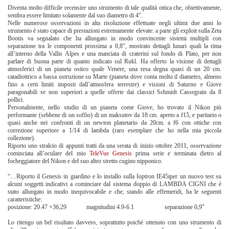
Diventa molto difficile recensire uno strumento di tale qualità ottica che, obiettivamente,
sembra essere limitato solamente dal suo diametro di 4”.
Nelle numerose osservazioni in alta risoluzione effettuate negli ultimi due anni lo
strumento è stato capace di prestazioni estremamente elevate: a parte gli exploit sulla Zeta
Bootis va segnalato che ha allungato in modo convincente sistemi multipli con
separazione tra le componenti prossima a 0,8”, mostrato dettagli lunari quali la rima
all’interno della Vallis Alpes e una manciata di craterini sul fondo di Plato, per non
parlare di buona parte di quanto indicato sul Rukl. Ha offerto la visione di dettagli
atmosferici di un pianeta ostico quale Venere, una resa degna quasi di un 20 cm.
catadiottrico a bassa ostruzione su Marte (pianeta dove conta molto il diametro, almeno
fino a certi limiti imposti dall’atmosfera terrestre) e visioni di Saturno e Giove
paragonabili se non superiori a quelle offerte dai classici Schmidt Cassegrain da 8
pollici.
Personalmente, nello studio di un pianeta come Giove, ho trovato il Nikon più
performante (sebbene di un soffio) di un maksutov da 18 cm. aperto a f15, e paritario o
quasi anche nei confronti di un newton planetario da 20cm. a f6 con ottiche con
correzione superiore a 1/14 di lambda (raro esemplare che ho nella mia piccola
collezione).
Riporto uno stralcio di appunti tratti da una serata di inizio ottobre 2011, osservazione
cominciata all’oculare del mio
TeleVue Genesis
prima serie e terminata dietro al
focheggiatore del Nikon e del suo altro stretto cugino nipponico.
“…Riporto il Genesis in giardino e lo installo sulla Ioptron IE45iper un nuovo test su
alcuni soggetti indicativi a cominciare dal sistema doppio di LAMBDA CIGNI che è
stato allungato in modo inequivocabile e che, stando alle effemeridi, ha le seguenti
caratteristiche:
posizione: 20.47 +36,29 magnitudini 4.9-6.1 separazione 0,9"
Lo ritengo un bel risultato davvero, soprattutto poiché ottenuto con uno strumento di