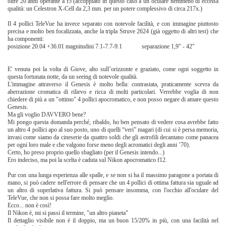
oltre 20 anni operante a f5 (accoppiato in questo caso a un oculare nemmeno di eccelsa
qualità: un Celestron X-Cell da 2,3 mm. per un potere complessivo di circa 217x.)
Il 4 pollici TeleVue ha invece separato con notevole facilità, e con immagine piuttosto
precisa e molto ben focalizzata, anche la tripla Struve 2624 (già oggetto di altri test) che
ha componenti:
posizione 20.04 +36.01 magnitudini 7.1-7.7-9.1 separazione 1,9" - 42"
E' venuta poi la volta di Giove, alto sull’orizzonte e graziato, come ogni soggetto in
questa fortunata notte, da un seeing di notevole qualità.
L'immagine attraverso il Genesis è molto bella: contrastata, praticamente scevra da
aberrazione cromatica di rilievo e ricca di molti particolari. Verrebbe voglia di non
chiedere di più a un "ottimo" 4 pollici apocromatico, e non posso negare di amare questo
Genesis.
Ma gli voglio DAVVERO bene?
Mi pongo questa domanda perché, ribaldo, ho ben pensato di vedere cosa avrebbe fatto
un altro 4 pollici apo al suo posto, uno di quelli “veri” magari (di cui si è persa memoria,
invasi come siamo da cineserie da quattro soldi che gli astrofili decantano come panacea
per ogni loro male e che valgono forse meno degli acromatici degli anni ’70).
Certo, ho preso proprio quello sbagliato (per il Genesis intendo...)
Ero indeciso, ma poi la scelta è caduta sul Nikon apocromatico f12.
Pur con una lunga esperienza alle spalle, e se non si ha il massimo paragone a portata di
mano, si può cadere nell'errore di pensare che un 4 pollici di ottima fattura sia uguale ad
un altro di superlativa fattura. Si può pensare insomma, con l'occhio all'oculare del
TeleVue, che non si possa fare molto meglio.
Ecco... non è così!
Il Nikon è, mi si passi il termine, "un altro pianeta"
Il dettaglio visibile non è il doppio, ma un buon 15/20% in più, con una facilità nel