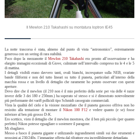
Il Mewlon 210 Takahashi su montatura Ioptron IE45
La notte trascorsa è stata, almeno dal punto di vista “astronomico”, estremamente
generosa con un seeing di rara stabilità.
Poco dopo la mezzanotte il
Mewlon 210 Takahashi
era pronto all’osservazione e ha
elargito immagini eccezionali di Giove, culminate nell’intervallo compreso tra le 4 e le 5
di mattina.
I dettagli visibili erano davvero tanti, ovali bianchi, increspature sulla NEB, svariate
bande filiformi e non del tutto lineari su tutto il pianeta, particolari all’interno della
macchia rossa e un livello di dettaglio che raramente ho potuto osservare con queste
aperture.
Devo dire che il mewlon (il 210 non è il mio preferito della serie per via delle 4 razze
invece delle 3 dei 180 e 250mm.) ha superato sé stesso e si è dimostrato notevolmente
più performante dei vari8 pollicidi tipo Schmidt cassegrain commerciali.
Vista la qualità del cielo e la visione mozzafiato che il pianeta gassoso offriva non ho
resistito alla tentazione di montare il
Nikon 100 F12
e vedere quanto (e se) fosse
inferiore al ben più grosso D-K.
Ero scettico, visto il dettaglio che il mewlon mostrava, che il ben più piccolo (per quanto
perfetto) Nikon potesse eguagliare o sostenere il paragone.
Mi sbagliavo.
Messo a fuoco il pianeta gigante e utilizzando ingrandimenti simili sui due strumenti e
prossimi ai 230/240x, l’immagine offerta dal rifrattore era incredibilmente dettagliata.