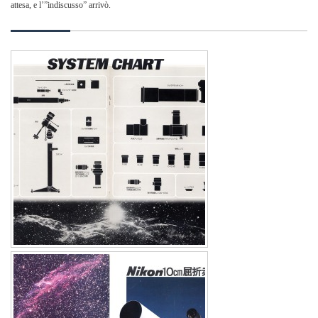
attesa, e l’”indiscusso” arrivò.