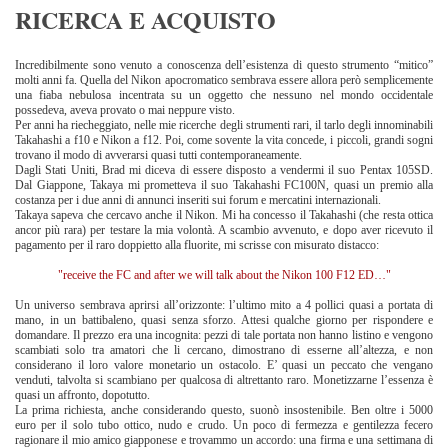
RICERCA E ACQUISTO
Incredibilmente sono venuto a conoscenza dell’esistenza di questo strumento “mitico”
molti anni fa. Quella del Nikon apocromatico sembrava essere allora però semplicemente
una fiaba nebulosa incentrata su un oggetto che nessuno nel mondo occidentale
possedeva, aveva provato o mai neppure visto.
Per anni ha riecheggiato, nelle mie ricerche degli strumenti rari, il tarlo degli innominabili
Takahashi a f10 e Nikon a f12. Poi, come sovente la vita concede, i piccoli, grandi sogni
trovano il modo di avverarsi quasi tutti contemporaneamente.
Dagli Stati Uniti, Brad mi diceva di essere disposto a vendermi il suo Pentax 105SD.
Dal Giappone, Takaya mi prometteva il suo Takahashi FC100N, quasi un premio alla
costanza per i due anni di annunci inseriti sui forum e mercatini internazionali.
Takaya sapeva che cercavo anche il Nikon. Mi ha concesso il Takahashi (che resta ottica
ancor più rara) per testare la mia volontà. A scambio avvenuto, e dopo aver ricevuto il
pagamento per il raro doppietto alla fluorite, mi scrisse con misurato distacco:
"receive the FC and after we will talk about the Nikon 100 F12 ED…"
Un universo sembrava aprirsi all’orizzonte: l’ultimo mito a 4 pollici quasi a portata di
mano, in un battibaleno, quasi senza sforzo. Attesi qualche giorno per rispondere e
domandare. Il prezzo era una incognita: pezzi di tale portata non hanno listino e vengono
scambiati solo tra amatori che li cercano, dimostrano di esserne all’altezza, e non
considerano il loro valore monetario un ostacolo. E’ quasi un peccato che vengano
venduti, talvolta si scambiano per qualcosa di altrettanto raro. Monetizzarne l’essenza è
quasi un affronto, dopotutto.
La prima richiesta, anche considerando questo, suonò insostenibile. Ben oltre i 5000
euro per il solo tubo ottico, nudo e crudo. Un poco di fermezza e gentilezza fecero
ragionare il mio amico giapponese e trovammo un accordo: una firma e una settimana di