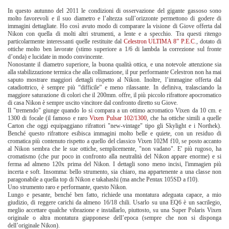
In questo autunno del 2011 le condizioni di osservazione del gigante gassoso sono
molto favorevoli e il suo diametro e l’altezza sull’orizzonte permettono di godere di
immagini dettagliate. Ho così avuto modo di comparare la visione di Giove offerta dal
Nikon con quella di molti altri strumenti, a lente e a specchio. Tra questi ritengo
particolarmente interessanti quelle restituite dal
Celestron ULTIMA 8” P.E.C
.
, dotato di
ottiche molto ben lavorate (stimo superiore a 1/6 di lambda la correzione sul fronte
d’onda) e lucidate in modo convincente.
Nonostante il diametro superiore, la buona qualità ottica, e una notevole attenzione sia
alla stabilizzazione termica che alla collimazione, il pur performante Celestron non ha mai
saputo mostrare maggiori dettagli rispetto al Nikon. Inoltre, l’immagine offerta dal
catadiottrico, è sempre più “difficile” e meno rilassante. In definiva, tralasciando la
maggiore saturazione di colori che il 200mm. offre, il più piccolo rifrattore apocromatico
di casa Nikon è sempre uscito vincitore dal confronto diretto su Giove.
Il "tremendo" giunge quando lo si compara a un ottimo acromatico Vixen da 10 cm. e
1300 di focale (il famoso e raro
Vixen Pulsar 102/1300
, che ha ottiche simili a quelle
Carton che oggi equipaggiano rifrattori "new-vintage" tipo gli Skylight e i Northek).
Benché questo rifrattore esibisca immagini molto belle e quiete, con un residuo di
cromatica più contenuto rispetto a quello del classico Vixen 102M f10, se posto accanto
al Nikon sembra che le sue ottiche, semplicemente, "non vadano". E' più rugoso, ha
cromatismo (che pur poco in confronto alla neutralità del Nikon appare enorme) e si
ferma ad almeno 120x prima del Nikon. I dettagli sono meno incisi, l'immagien più
incerta e soft. Insomma: bello strumento, sia chiaro, ma appartenente a una classe non
paragonabile a quella top di Nikon e takahashi (ma anche Pentax 105SD a f10).
Uno strumento raro e performante, questo Nikon.
Lungo e pesante, benché ben fatto, richiede una montatura adeguata capace, a mio
giudizio, di reggere carichi da almeno 16/18 chili. Usarlo su una EQ6 è un sacrilegio,
meglio accettare qualche vibrazione e installarlo, piuttosto, su una Super Polaris Vixen
originale o altra montatura giapponese dell’epoca (sempre che non si disponga
dell’originale Nikon).