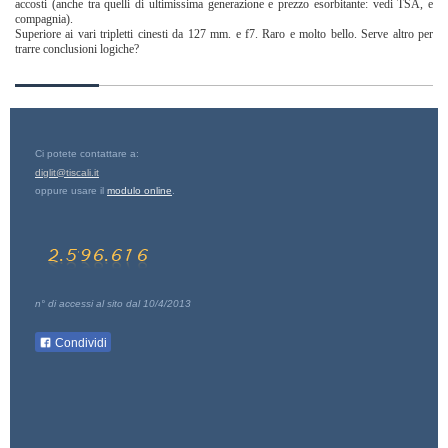
accosti (anche tra quelli di ultimissima generazione e prezzo esorbitante: vedi TSA, e
compagnia).
Superiore ai vari tripletti cinesti da 127 mm. e f7. Raro e molto bello. Serve altro per
trarre conclusioni logiche?
Ci potete contattare a:
diglit@tiscali.it
oppure usare il
modulo online
.
n° di accessi al sito dal 10/4/2013
Condividi