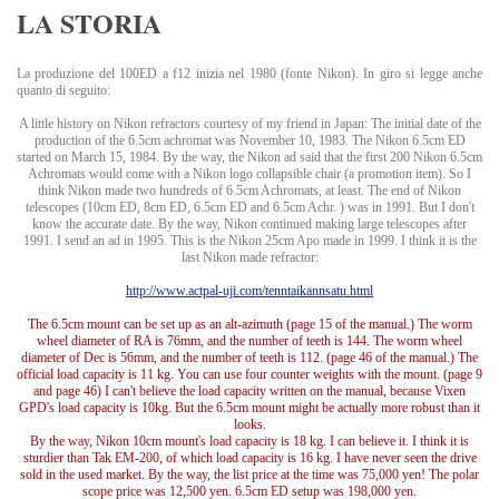
LA STORIA
La produzione del 100ED a f12 inizia nel 1980 (fonte Nikon). In giro si legge anche
quanto di seguito:
A little history on Nikon refractors courtesy of my friend in Japan: The initial date of the
production of the 6.5cm achromat was November 10, 1983. The Nikon 6.5cm ED
started on March 15, 1984. By the way, the Nikon ad said that the first 200 Nikon 6.5cm
Achromats would come with a Nikon logo collapsible chair (a promotion item). So I
think Nikon made two hundreds of 6.5cm Achromats, at least. The end of Nikon
telescopes (10cm ED, 8cm ED, 6.5cm ED and 6.5cm Achr. ) was in 1991. But I don't
know the accurate date. By the way, Nikon continued making large telescopes after
1991. I send an ad in 1995. This is the Nikon 25cm Apo made in 1999. I think it is the
last Nikon made refractor:
http://www.actpal-uji.com/tenntaikannsatu.html
The 6.5cm mount can be set up as an alt-azimuth (page 15 of the manual.) The worm
wheel diameter of RA is 76mm, and the number of teeth is 144. The worm wheel
diameter of Dec is 56mm, and the number of teeth is 112. (page 46 of the manual.) The
official load capacity is 11 kg. You can use four counter weights with the mount. (page 9
and page 46) I can't believe the load capacity written on the manual, because Vixen
GPD's load capacity is 10kg. But the 6.5cm mount might be actually more robust than it
looks.
By the way, Nikon 10cm mount's load capacity is 18 kg. I can believe it. I think it is
sturdier than Tak EM-200, of which load capacity is 16 kg. I have never seen the drive
sold in the used market. By the way, the list price at the time was 75,000 yen! The polar
scope price was 12,500 yen. 6.5cm ED setup was 198,000 yen.