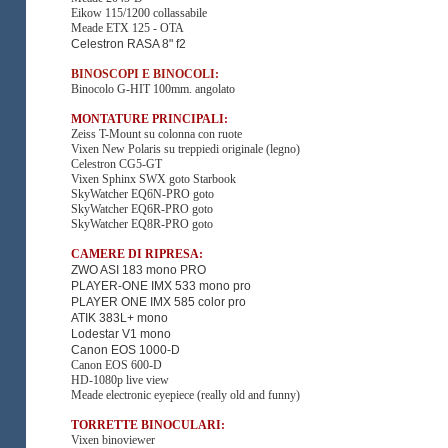
Eikow 115/1200 collassabile
Meade ETX 125 - OTA
Celestron RASA 8" f2
BINOSCOPI E BINOCOLI:
Binocolo G-HIT 100mm. angolato
MONTATURE PRINCIPALI:
Zeiss T-Mount su colonna con ruote
Vixen New Polaris su treppiedi originale (legno)
Celestron CG5-GT
Vixen Sphinx SWX goto Starbook
SkyWatcher EQ6N-PRO goto
SkyWatcher EQ6R-PRO goto
SkyWatcher EQ8R-PRO goto
CAMERE DI RIPRESA:
ZWO ASI 183 mono PRO
PLAYER-ONE IMX 533 mono pro
PLAYER ONE IMX 585 color pro
ATIK 383L+ mono
Lodestar V1 mono
Canon EOS 1000-D
Canon EOS 600-D
HD-1080p live view
Meade electronic eyepiece (really old and funny)
TORRETTE BINOCULARI:
Vixen binoviewer