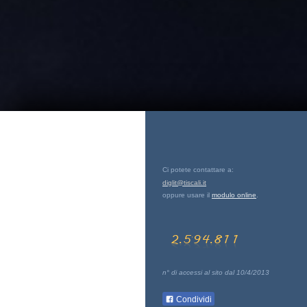
Ci potete contattare a:
diglit@tiscali.it
oppure usare il
modulo online
.
n° di accessi al sito dal 10/4/2013
Condividi