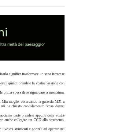
ticarlo significa trasformare un sano interesse
esti), quindi prendete la vostra passione con
 la prima spesa deve riguardare la montatura,
le. Mia moglie, osservando la galassia M31 a
. mi ha chiesto candidamente: “cosa dovrei
i facciamo parte prendete appunti delle vostre
trete anche collegare un CCD allo strumento,
 i vostri strumenti e portarli ad operare nel