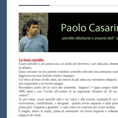
Un buon consiglio:
Essere astrofili è, per prima cosa, un modo per divertirsi o per rilassarsi, dimen
in affanno.
Quasi nessuno tra noi porterà contributi scientifici rilevanti (ma nemmeno mod
leggerezza ma non lesinate serietà e impegno.
Un’ottica di buon livello aiuta, ma ancora di più aiuta una montatura adeguata:
non risparmiate e ne verrete ripagati.
Ricordatevi anche che la corsa allo strumento “migliore” è quasi sempre futi
1800 metri e con l’occhio all’oculare di un imponente rifrattore da 20 cm
vedere?”.
Se poi volete essere astrofili utili a voi stessi e alla ristretta comunità di cu
osservazioni, condividetele, e disegnate.. quando avrete imparato a farlo po
prima però “imparate a guardare” e siate critici nei confronti dei vostri risultati.
E magari, dulcis in fundo, prima di sentenziare sui forum imparate a collimare
migliore dei modi.