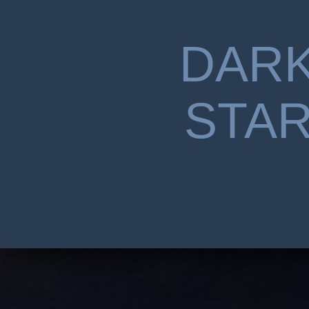
DAR
STA