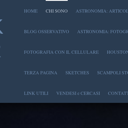
HOME
CHI SONO
ASTRONOMIA: ARTICOL
K
BLOG OSSERVATIVO
ASTRONOMIA: FOTOGR
R
FOTOGRAFIA CON IL CELLULARE
HOUSTON
TERZA PAGINA
SKETCHES
SCAMPOLI ST
LINK UTILI
VENDESI e CERCASI
CONTATT