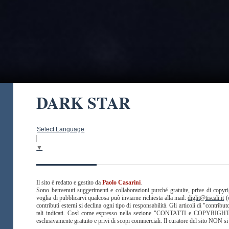
DARK STAR
Select Language
▼
Il sito è redatto e gestito da
Paolo Casarini
.
Sono benvenuti suggerimenti e collaborazioni purché gratuite, prive di copyrig
voglia di pubblicarvi qualcosa può inviarne richiesta alla mail:
diglit@tiscali.it
(
contributi esterni si declina ogni tipo di responsabilità. Gli articoli di "contribu
tali indicati. Così come espresso nella sezione "CONTATTI e COPYRIGHT" 
esclusivamente gratuito e privi di scopi commerciali. Il curatore del sito NON si