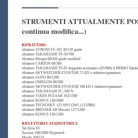
STRUMENTI ATTUALMENTE POS
continua modifica...)
RIFRATTORI:
rifrattore SVBONI SV-165 30/120 guide
rifrattore TAKAHASHI TS-50/700
rifrattore Meopta 60/420 guide modified
rifrattore CARTON 60/360
rifrattore TAKAHASHI TS-65 doppietto acromatico (65/900) il PRIMO Takahash
rifrattore SKYWATCHER EVOSTAR 72-ED e riduttore/spianatore
rifrattore GOTO 80/1200
rifrattore OMEGON 90/500
rifrattore SKYWATCHER EVOSTAR 100 ED e riduttore/spianatore
rifrattore TAKAHASHI FC-100 N
rifrattore VIXEN PULSAR 102/1300
rifrattore KONUS 120/1000
rifrattore TECNOSKY 125 APO OWL (125/980)
rifrattore BRESSER AR Messier 127/1200
rifrattore KONUS 150/1200
RIFLETTORI/CATADIOTTRICI:
Tal Alcor 65
Newton 100/1000 Hypertech
Meade 2045-D