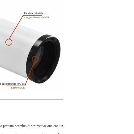
glio per uno scambio di strumentazione con un
.