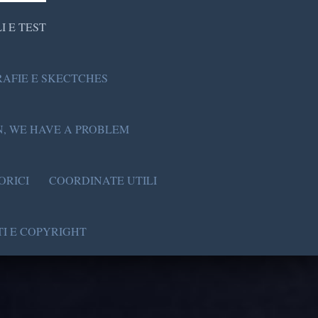
I E TEST
AFIE E SKECTCHES
, WE HAVE A PROBLEM
ORICI
COORDINATE UTILI
I E COPYRIGHT