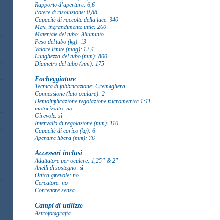
Rapporto d’apertura: 6,6
Potere di risoluzione: 0,88
Capacità di raccolta della luce: 340
Max. ingrandimento utile: 260
Materiale del tubo: Alluminio
Peso del tubo (kg): 13
Valore limite (mag): 12,4
Lunghezza del tubo (mm): 800
Diametro del tubo (mm): 175
Focheggiatore
Tecnica di fabbricazione: Cremagliera
Connessione (lato oculare): 2
Demoltiplicazione regolazione micrometrica 1:11
motorizzato: no
Girevole: sì
Intervallo di regolazione (mm): 110
Capacità di carico (kg): 6
Apertura libera (mm): 76
Accessori inclusi
Adattatore per oculare: 1,25” & 2"
Anelli di sostegno: sì
Ottica girevole: no
Cercatore: no
Correttore senza
Campi di utilizzo
Astrofotografia