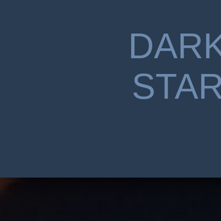
DAR
STA