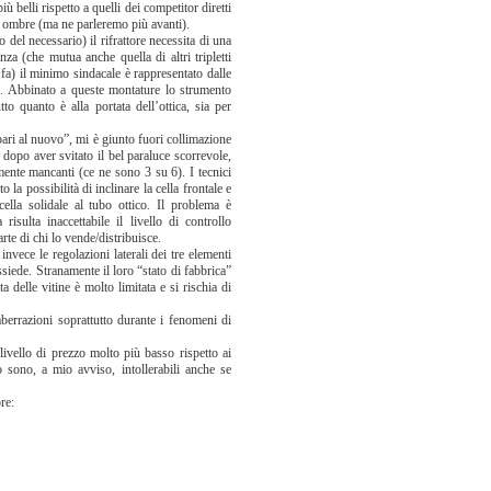
 belli rispetto a quelli dei competitor diretti
d ombre (ma ne parleremo più avanti).
el necessario) il rifrattore necessita di una
za (che mutua anche quella di altri tripletti
 fa) il minimo sindacale è rappresentato dalle
 Abbinato a queste montature lo strumento
to quanto è alla portata dell’ottica, sia per
pari al nuovo”, mi è giunto fuori collimazione
, dopo aver svitato il bel paraluce scorrevole,
mente mancanti (ce ne sono 3 su 6). I tecnici
a possibilità di inclinare la cella frontale e
ella solidale al tubo ottico. Il problema è
risulta inaccettabile il livello di controllo
rte di chi lo vende/distribuisce.
nvece le regolazioni laterali dei tre elementi
siede. Stranamente il loro “stato di fabbrica”
 delle vitine è molto limitata e si rischia di
i aberrazioni soprattutto durante i fenomeni di
vello di prezzo molto più basso rispetto ai
 sono, a mio avviso, intollerabili anche se
re: