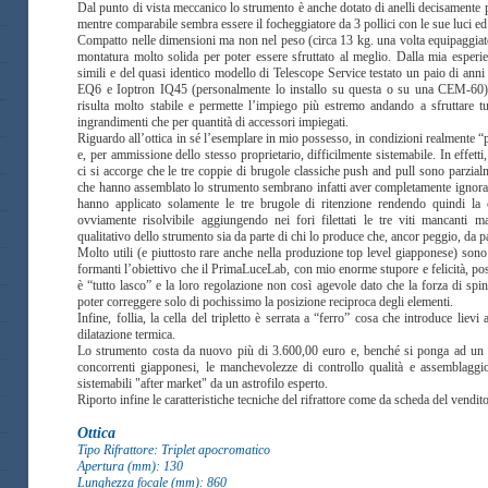
Dal punto di vista meccanico lo strumento è anche dotato di anelli decisamente più
mentre comparabile sembra essere il focheggiatore da 3 pollici con le sue luci e
Compatto nelle dimensioni ma non nel peso (circa 13 kg. una volta equipaggiato d
montatura molto solida per poter essere sfruttato al meglio. Dalla mia esperien
simili e del quasi identico modello di Telescope Service testato un paio di anni
EQ6 e Ioptron IQ45 (personalmente lo installo su questa o su una CEM-60).
risulta molto stabile e permette l’impiego più estremo andando a sfruttare tut
ingrandimenti che per quantità di accessori impiegati.
Riguardo all’ottica in sé l’esemplare in mio possesso, in condizioni realmente “
e, per ammissione dello stesso proprietario, difficilmente sistemabile. In effetti
ci si accorge che le tre coppie di brugole classiche push and pull sono parzial
che hanno assemblato lo strumento sembrano infatti aver completamente ignorato l
hanno applicato solamente le tre brugole di ritenzione rendendo quindi la c
ovviamente risolvibile aggiungendo nei fori filettati le tre viti mancanti ma 
qualitativo dello strumento sia da parte di chi lo produce che, ancor peggio, da pa
Molto utili (e piuttosto rare anche nella produzione top level giapponese) sono i
formanti l’obiettivo che il PrimaLuceLab, con mio enorme stupore e felicità, pos
è “tutto lasco” e la loro regolazione non così agevole dato che la forza di spinta
poter correggere solo di pochissimo la posizione reciproca degli elementi.
Infine, follia, la cella del tripletto è serrata a “ferro” cosa che introduce liev
dilatazione termica.
Lo strumento costa da nuovo più di 3.600,00 euro e, benché si ponga ad un li
concorrenti giapponesi, le manchevolezze di controllo qualità e assemblaggio
sistemabili "after market" da un astrofilo esperto.
Riporto infine le caratteristiche tecniche del rifrattore come da scheda del vendito
Ottica
Tipo Rifrattore: Triplet apocromatico
Apertura (mm): 130
Lunghezza focale (mm): 860