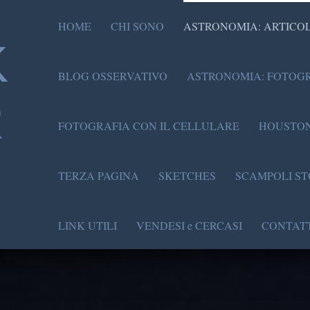
HOME
CHI SONO
ASTRONOMIA: ARTICOL
K
BLOG OSSERVATIVO
ASTRONOMIA: FOTOGR
R
FOTOGRAFIA CON IL CELLULARE
HOUSTON
TERZA PAGINA
SKETCHES
SCAMPOLI ST
LINK UTILI
VENDESI e CERCASI
CONTATT