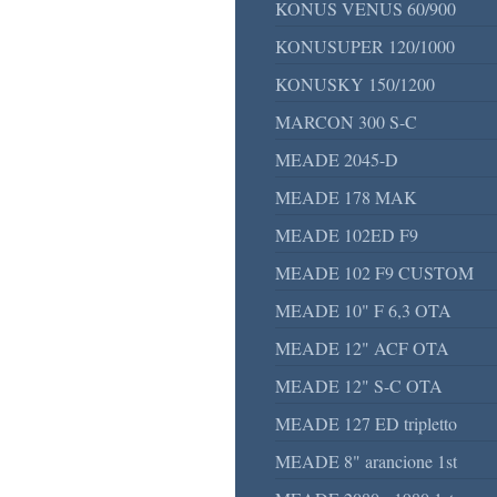
KONUS VENUS 60/900
KONUSUPER 120/1000
KONUSKY 150/1200
MARCON 300 S-C
MEADE 2045-D
MEADE 178 MAK
MEADE 102ED F9
MEADE 102 F9 CUSTOM
MEADE 10" F 6,3 OTA
MEADE 12" ACF OTA
MEADE 12" S-C OTA
MEADE 127 ED tripletto
MEADE 8" arancione 1st