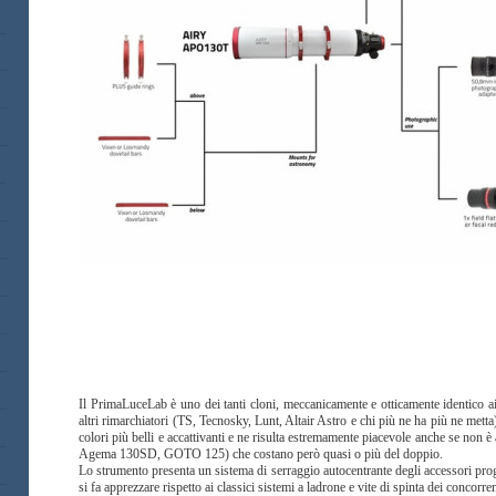
Il PrimaLuceLab è uno dei tanti cloni, meccanicamente e otticamente identico ai t
altri rimarchiatori (TS, Tecnosky, Lunt, Altair Astro e chi più ne ha più ne metta
colori più belli e accattivanti e ne risulta estremamente piacevole anche se non è
Agema 130SD, GOTO 125) che costano però quasi o più del doppio.
Lo strumento presenta un sistema di serraggio autocentrante degli accessori pr
si fa apprezzare rispetto ai classici sistemi a ladrone e vite di spinta dei concorren