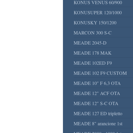
KONUS VENUS 60/900
KONUSUPER 120/1000
KONUSKY 150/1200
MARCON 300 S-C
MEADE 2045-D
MEADE 178 MAK
MEADE 102ED F9
MEADE 102 F9 CUSTOM
MEADE 10" F 6,3 OTA
MEADE 12" ACF OTA
MEADE 12" S-C OTA
MEADE 127 ED tripletto
MEADE 8" arancione 1st