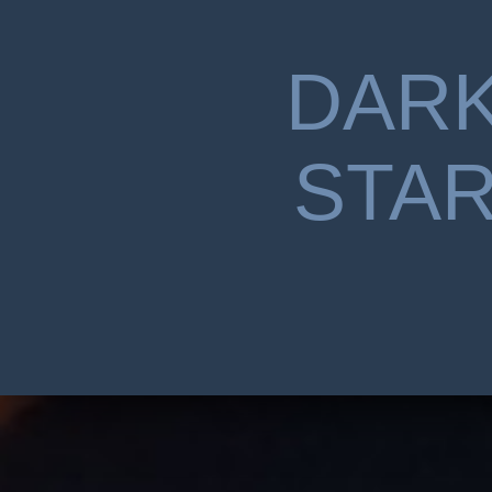
DAR
STA