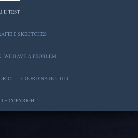
I E TEST
AFIE E SKECTCHES
, WE HAVE A PROBLEM
ORICI
COORDINATE UTILI
I E COPYRIGHT