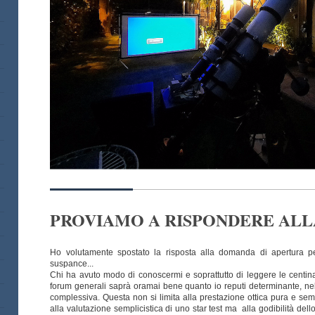
PROVIAMO A RISPONDERE AL
Ho volutamente spostato la risposta alla domanda di apertura per
suspance...
Chi ha avuto modo di conoscermi e soprattutto di leggere le centina
forum generali saprà oramai bene quanto io reputi determinante, nell
complessiva. Questa non si limita alla prestazione ottica pura e semp
alla valutazione semplicistica di uno star test ma alla godibilità del