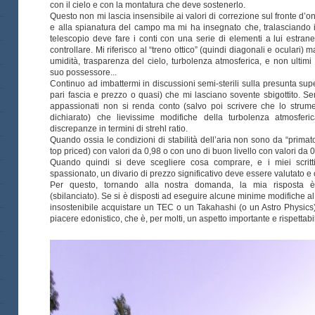
con il cielo e con la montatura che deve sostenerlo.
Questo non mi lascia insensibile ai valori di correzione sul fronte d’on
e alla spianatura del campo ma mi ha insegnato che, tralasciando i 
telescopio deve fare i conti con una serie di elementi a lui estran
controllare. Mi riferisco al “treno ottico” (quindi diagonali e oculari)
umidità, trasparenza del cielo, turbolenza atmosferica, e non ultimi
suo possessore...
Continuo ad imbattermi in discussioni semi-sterili sulla presunta supe
pari fascia e prezzo o quasi) che mi lasciano sovente sbigottito. Se
appassionati non si renda conto (salvo poi scrivere che lo stru
dichiarato) che lievissime modifiche della turbolenza atmosferi
discrepanze in termini di strehl ratio.
Quando ossia le condizioni di stabilità dell’aria non sono da “primato
top priced) con valori da 0,98 o con uno di buon livello con valori da 0.
Quando quindi si deve scegliere cosa comprare, e i miei scritt
spassionato, un divario di prezzo significativo deve essere valutato e
Per questo, tornando alla nostra domanda, la mia risposta
(sbilanciato). Se si è disposti ad eseguire alcune minime modifiche 
insostenibile acquistare un TEC o un Takahashi (o un Astro Physics
piacere edonistico, che è, per molti, un aspetto importante e rispettabi