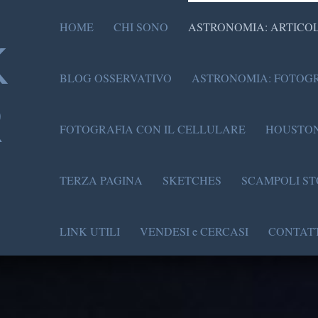
HOME
CHI SONO
ASTRONOMIA: ARTICOL
K
BLOG OSSERVATIVO
ASTRONOMIA: FOTOGR
R
FOTOGRAFIA CON IL CELLULARE
HOUSTON
TERZA PAGINA
SKETCHES
SCAMPOLI ST
LINK UTILI
VENDESI e CERCASI
CONTATT