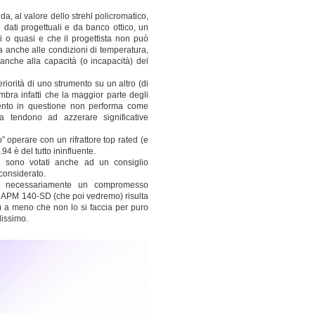
da, al valore dello strehl policromatico,
dati progettuali e da banco ottico, un
ei o quasi e che il progettista non può
 ma anche alle condizioni di temperatura,
 anche alla capacità (o incapacità) del
riorità di uno strumento su un altro (di
mbra infatti che la maggior parte degli
mento in questione non performa come
ca tendono ad azzerare significative
” operare con un rifrattore top rated (e
94 è del tutto ininfluente.
i sono votati anche ad un consiglio
 considerato.
 è necessariamente un compromesso
al APM 140-SD (che poi vedremo) risulta
) a meno che non lo si faccia per puro
lissimo.