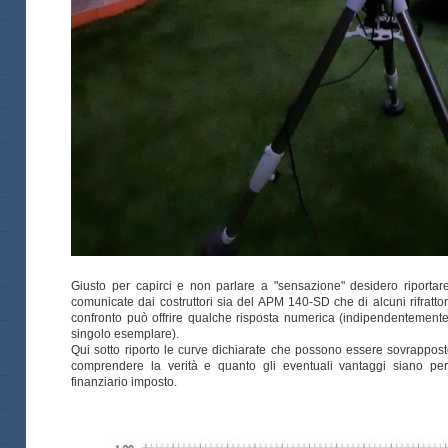
Giusto per capirci e non parlare a "sensazione" desidero riportare 
comunicate dai costruttori sia del APM 140-SD che di alcuni rifrattori
confronto può offrire qualche risposta numerica (indipendentemente 
singolo esemplare).
Qui sotto riporto le curve dichiarate che possono essere sovrappos
comprendere la verità e quanto gli eventuali vantaggi siano per 
finanziario imposto.