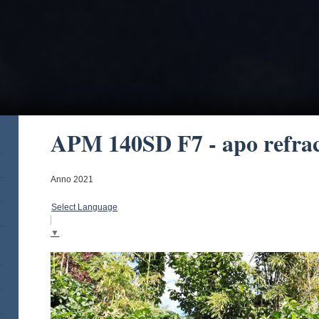
APM 140SD F7 - apo refra
Anno 2021
Select Language
▼