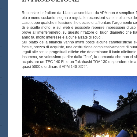
Recensire il rifrattore da 14 cm. assemblato da APM non è semplice. P
più o meno costante, segna e regola le recensioni scritte nel corso deg
caso, dopo qualche riflessione, ho deciso di affrontare l’argomento co
Si è scritto molto, e sul web è possibile reperire impressioni d’uso 
prove all’interferometro, su questo rifrattore di buon diametro che h
anno fa, molto interesse e alcune alzate di scudi.
Sul piatto della bilancia vanno infatti poste alcune caratteristiche 
focale, prezzo di acquisto, una costruzione complessivamente di buo
legati alle scelte progettuali ottiche che determinano il tanto allettant
Insomma, se volessimo partire dalla “fine”, la domanda che non ci s
acquistare un TEC 140 FL o un Takahashi TOA 130 e spendere circa
quasi 5000 e ordinare il APM 140-SD?”.