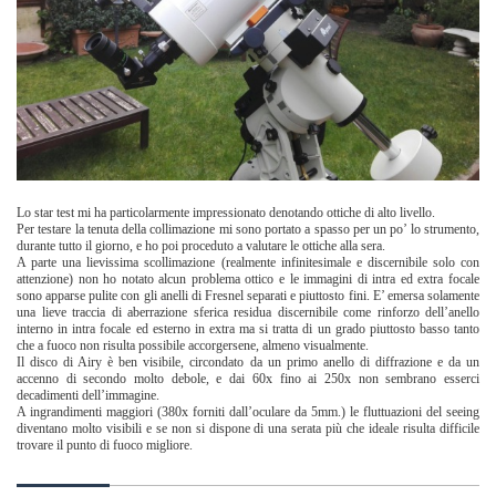
Lo star test mi ha particolarmente impressionato denotando ottiche di alto livello.
Per testare la tenuta della collimazione mi sono portato a spasso per un po’ lo strumento,
durante tutto il giorno, e ho poi proceduto a valutare le ottiche alla sera.
A parte una lievissima scollimazione (realmente infinitesimale e discernibile solo con
attenzione) non ho notato alcun problema ottico e le immagini di intra ed extra focale
sono apparse pulite con gli anelli di Fresnel separati e piuttosto fini. E’ emersa solamente
una lieve traccia di aberrazione sferica residua discernibile come rinforzo dell’anello
interno in intra focale ed esterno in extra ma si tratta di un grado piuttosto basso tanto
che a fuoco non risulta possibile accorgersene, almeno visualmente.
Il disco di Airy è ben visibile, circondato da un primo anello di diffrazione e da un
accenno di secondo molto debole, e dai 60x fino ai 250x non sembrano esserci
decadimenti dell’immagine.
A ingrandimenti maggiori (380x forniti dall’oculare da 5mm.) le fluttuazioni del seeing
diventano molto visibili e se non si dispone di una serata più che ideale risulta difficile
trovare il punto di fuoco migliore.