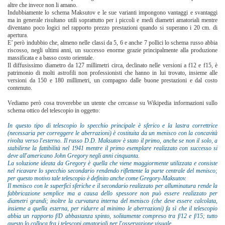
altre che invece non li amano.
Indubbiamente lo schema Maksutov e le sue varianti impongono vantaggi e svantaggi
ma in generale risultano utili soprattutto per i piccoli e medi diametri amatoriali mentre
diventano poco logici nel rapporto prezzo prestazioni quando si superano i 20 cm. di
apertura.
E’ però indubbio che, almeno nelle classi da 5, 6 e anche 7 pollici lo schema russo abbia
riscosso, negli ultimi anni, un successo enorme grazie principalmente alla produzione
massificata e a basso costo orientale.
Il diffusissimo diametro da 127 millimetri circa, declinato nelle versioni a f12 e f15, è
patrimonio di molti astrofili non professionisti che hanno in lui trovato, insieme alle
versioni da 150 e 180 millimetri, un compagno dalle buone prestazioni e dal costo
contenuto.
Vediamo però cosa troverebbe un utente che cercasse su Wikipedia informazioni sullo
schema ottico del telescopio in oggetto:
In questo tipo di telescopio lo specchio principale è sferico e la lastra correttrice
(necessaria per correggere le
aberrazioni) è costituita da un menisco con la concavità
rivolta verso l'esterno. Il russo D.D. Maksutov è stato il primo, anche se non il solo, a
stabilirne la fattibilità nel 1941 mentre il primo esemplare realizzato con successo si
deve all'americano John Gregory negli anni cinquanta.
La soluzione ideata da Gregory è quella che viene maggiormente utilizzata e consiste
nel ricavare lo specchio secondario rendendo riflettente la parte centrale del menisco;
per questo motivo tale telescopio è definito anche come Gregory-Maksutov.
Il menisco con le superfici sferiche e il secondario realizzato per alluminatura rende la
fabbricazione semplice ma a causa dello spessore non può essere realizzato per
diametri grandi; inoltre la curvatura interna del menisco (che deve essere calcolata,
insieme a quella esterna, per ridurre al minimo le aberrazioni) fa sì che il telescopio
abbia un rapporto f/D abbastanza spinto, solitamente compreso tra f/12 e f/15; tutto
questo lo colloca fra i telescopi amatoriali per l'osservazione visuale.