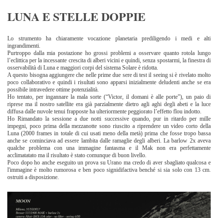
LUNA E STELLE DOPPIE
Lo strumento ha chiaramente vocazione planetaria prediligendo i medi e alti
ingrandimenti.
Purtroppo dalla mia postazione ho grossi problemi a osservare quanto rotola lungo
l’eclittica per la incessante crescita di alberi vicini e quindi, senza spostarmi, la finestra di
osservabilità di Luna e maggiori corpi del sistema Solare è ridotta.
A questo bisogna aggiungere che nelle prime due sere di test il seeing si è rivelato molto
poco collaborativo e quindi i risultati sono apparsi inizialmente deludenti anche se era
possibile intravedere ottime potenzialità.
Ho tentato, per ingannare la mala sorte (“Victor, il domani è alle porte”), un paio di
riprese ma il nostro satellite era già parzialmente dietro agli aghi degli abeti e la luce
diffusa dalle nuvole tenui frapposte ha ulteriormente peggiorato l’effetto flou indotto.
Ho Rimandato la sessione a due notti successive quando, pur in ritardo per mille
impegni, poco prima della mezzanotte sono riuscito a riprendere un video corto della
Luna (2000 frames in totale di cui usati meno della metà) prima che fosse tropo bassa
anche se cominciava ad essere lambita dalle ramaglie degli alberi. La barlow 2x aveva
qualche problema con una immagine fantasma e il Mak non era perfettamente
acclimatatato ma il risultato è stato comunque di buon livello.
Poco dopo ho anche eseguito un prova su Urano ma credo di aver sbagliato qualcosa e
l'immagine è molto rumorosa e ben poco signidifactiva benché si sia solo con 13 cm.
ostruiti a disposizione.