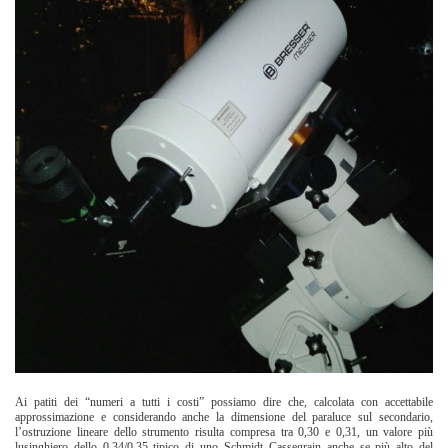
Ai patiti dei “numeri a tutti i costi” possiamo dire che, calcolata con accettabile
approssimazione e considerando anche la dimensione del paraluce sul secondario,
l’ostruzione lineare dello strumento risulta compresa tra 0,30 e 0,31, un valore più
lusinghiero dello 0,34/0,35 tipico di uno Schmidt Cassegrain anche se più alto del