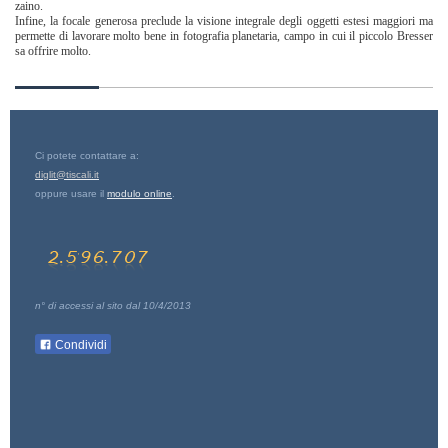
zaino.
Infine, la focale generosa preclude la visione integrale degli oggetti estesi maggiori ma
permette di lavorare molto bene in fotografia planetaria, campo in cui il piccolo Bresser
sa offrire molto.
Ci potete contattare a:
diglit@tiscali.it
oppure usare il
modulo online
.
n° di accessi al sito dal 10/4/2013
Condividi