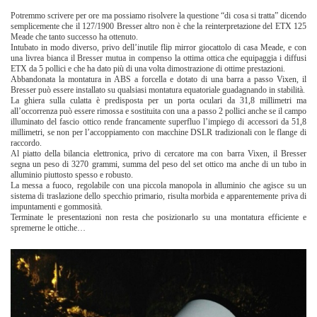
Potremmo scrivere per ore ma possiamo risolvere la questione “di cosa si tratta” dicendo
semplicemente che il 127/1900 Bresser altro non è che la reinterpretazione del ETX 125
Meade che tanto successo ha ottenuto.
Intubato in modo diverso, privo dell’inutile flip mirror giocattolo di casa Meade, e con
una livrea bianca il Bresser mutua in compenso la ottima ottica che equipaggia i diffusi
ETX da 5 pollici e che ha dato più di una volta dimostrazione di ottime prestazioni.
Abbandonata la montatura in ABS a forcella e dotato di una barra a passo Vixen, il
Bresser può essere installato su qualsiasi montatura equatoriale guadagnando in stabilità.
La ghiera sulla culatta è predisposta per un porta oculari da 31,8 millimetri ma
all’occorrenza può essere rimossa e sostituita con una a passo 2 pollici anche se il campo
illuminato del fascio ottico rende francamente superfluo l’impiego di accessori da 51,8
millimetri, se non per l’accoppiamento con macchine DSLR tradizionali con le flange di
raccordo.
Al piatto della bilancia elettronica, privo di cercatore ma con barra Vixen, il Bresser
segna un peso di 3270 grammi, summa del peso del set ottico ma anche di un tubo in
alluminio piuttosto spesso e robusto.
La messa a fuoco, regolabile con una piccola manopola in alluminio
che agisce su un
sistema di traslazione dello specchio primario, risulta morbida e apparentemente priva di
impuntamenti e gommosità.
Terminate le presentazioni non resta che posizionarlo su una montatura efficiente e
spremerne le ottiche…