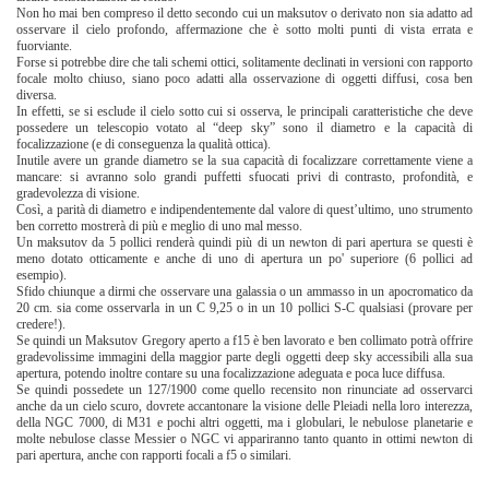
Non ho mai ben compreso il detto secondo cui un maksutov o derivato non sia adatto ad
osservare il cielo profondo, affermazione che è sotto molti punti di vista errata e
fuorviante.
Forse si potrebbe dire che tali schemi ottici, solitamente declinati in versioni con rapporto
focale molto chiuso, siano poco adatti alla osservazione di oggetti diffusi, cosa ben
diversa.
In effetti, se si esclude il cielo sotto cui si osserva, le principali caratteristiche che deve
possedere un telescopio votato al “deep sky” sono il diametro e la capacità di
focalizzazione (e di conseguenza la qualità ottica).
Inutile avere un grande diametro se la sua capacità di focalizzare correttamente viene a
mancare: si avranno solo grandi puffetti sfuocati privi di contrasto, profondità, e
gradevolezza di visione.
Così, a parità di diametro e indipendentemente dal valore di quest’ultimo, uno strumento
ben corretto mostrerà di più e meglio di uno mal messo.
Un maksutov da 5 pollici renderà quindi più di un newton di pari apertura se questi è
meno dotato otticamente e anche di uno di apertura un po' superiore (6 pollici ad
esempio).
Sfido chiunque a dirmi che osservare una galassia o un ammasso in un apocromatico da
20 cm. sia come osservarla in un C 9,25 o in un 10 pollici S-C qualsiasi (provare per
credere!).
Se quindi un Maksutov Gregory aperto a f15 è ben lavorato e ben collimato potrà offrire
gradevolissime immagini della maggior parte degli oggetti deep sky accessibili alla sua
apertura, potendo inoltre contare su una focalizzazione adeguata e poca luce diffusa.
Se quindi possedete un 127/1900 come quello recensito non rinunciate ad osservarci
anche da un cielo scuro, dovrete accantonare la visione delle Pleiadi nella loro interezza,
della NGC 7000, di M31 e pochi altri oggetti, ma i globulari, le nebulose planetarie e
molte nebulose classe Messier o NGC vi appariranno tanto quanto in ottimi newton di
pari apertura, anche con rapporti focali a f5 o similari.