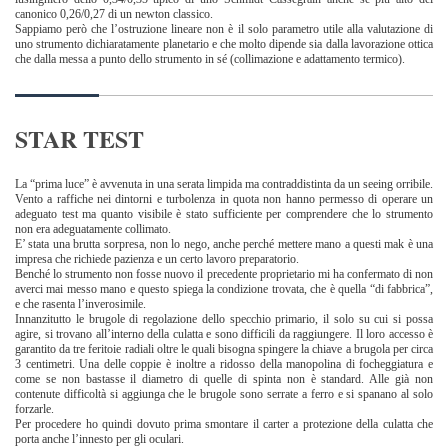
canonico 0,26/0,27 di un newton classico.
Sappiamo però che l’ostruzione lineare non è il solo parametro utile alla valutazione di
uno strumento dichiaratamente planetario e che molto dipende sia dalla lavorazione ottica
che dalla messa a punto dello strumento in sé (collimazione e adattamento termico).
STAR TEST
La “prima luce” è avvenuta in una serata limpida ma contraddistinta da un seeing orribile.
Vento a raffiche nei dintorni e turbolenza in quota non hanno permesso di operare un
adeguato test ma quanto visibile è stato sufficiente per comprendere che lo strumento
non era adeguatamente collimato.
E’ stata una brutta sorpresa, non lo nego, anche perché mettere mano a questi mak è una
impresa che richiede pazienza e un certo lavoro preparatorio.
Benché lo strumento non fosse nuovo il precedente proprietario mi ha confermato di non
averci mai messo mano e questo spiega la condizione trovata, che è quella “di fabbrica”,
e che rasenta l’inverosimile.
Innanzitutto le brugole di regolazione dello specchio primario, il solo su cui si possa
agire, si trovano all’interno della culatta e sono difficili da raggiungere. Il loro accesso è
garantito da tre feritoie radiali oltre le quali bisogna spingere la chiave a brugola per circa
3 centimetri. Una delle coppie è inoltre a ridosso della manopolina di focheggiatura e
come se non bastasse il diametro di quelle di spinta non è standard. Alle già non
contenute difficoltà si aggiunga che le brugole sono serrate a ferro e si spanano al solo
forzarle.
Per procedere ho quindi dovuto prima smontare il carter a protezione della culatta che
porta anche l’innesto per gli oculari.