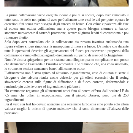
La prima collimazione viene eseguita indoor e poi ci si sposta, dopo aver rimontato il
tutto, sotto le stelle non prima di aver però allentato tutte e sei le viti per poter operare le
correzioni fini senza aver bisogno degli attrezzi da banco. Con calma e pazienza alla fine
si ottiene una ottima collimazione ma a questo punto bisogna ritornare al banco,
smontare nuovamente il carter di protezione, serrare al giusto le viti di controspinta e poi
rimontare il tutto.
Solo dopo aver controllato che la collimazione sia rimasta invariata analizzando una
figura stellare si può rimontare la manopolina di messa a fuoco. Da notare che durante
tutte le operazioni descritte gli aggiustamenti del fuoco per osservare i progressi della
collimazione vanno effettuati agendo direttamente sul perno di asse del focheggiatore.
Non c’è alcuna spiegazione per un sistema tanto illogico quanto complicato e non posso
che denunciarne l’assurdità e l’insulsa scomodità.
C’è di buono che, una volta sistemato,
lo strumento sembra mantenere bene l’allineamento ottico.
L’affinamento non è stato spinto ad altissimo ingrandimento, cosa di cui non si sente il
bisogno e che talvolta risulta anche deleterio per gli effetti eccessivi che il seeing
sfavorevole esercita sulle figure di diffrazione e di fuoco corretto, deformandole e
rendendo più utile lavorare ad ingrandimenti più bassi.
Ho comunque registrato gli allineamenti ottici fino al potere offerto dall’oculare LE da
7,5 mm. che offre, in accoppiamento con il piccolo Bresser, poco più di 250
ingrandimenti.
Per il vero star test ho dovuto attendere una sera meno turbolenta e ho potuto solo allora
valutare meglio le ottiche di questo maksutov che si sono dimostrate all’altezza delle
previsioni.