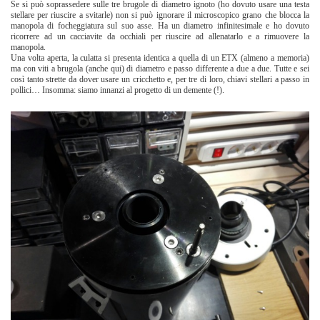
Se si può soprassedere sulle tre brugole di diametro ignoto (ho dovuto usare una testa
stellare per riuscire a svitarle) non si può ignorare il microscopico grano che blocca la
manopola di focheggiatura sul suo asse. Ha un diametro infinitesimale e ho dovuto
ricorrere ad un cacciavite da occhiali per riuscire ad allenatarlo e a rimuovere la
manopola.
Una volta aperta, la culatta si presenta identica a quella di un ETX (almeno a memoria)
ma con viti a brugola (anche qui) di diametro e passo differente a due a due. Tutte e sei
così tanto strette da dover usare un cricchetto e, per tre di loro, chiavi stellari a passo in
pollici… Insomma: siamo innanzi al progetto di un demente (!).