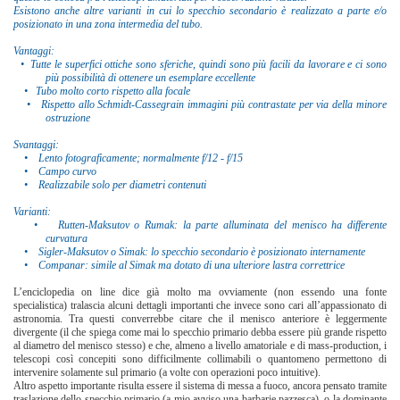
Esistono anche altre varianti in cui lo specchio secondario è realizzato a parte e/o
posizionato in una zona intermedia del tubo.
Vantaggi:
• Tutte le superfici ottiche sono sferiche, quindi sono più facili da lavorare e ci sono
più possibilità di ottenere un esemplare eccellente
• Tubo molto corto rispetto alla focale
• Rispetto allo Schmidt-Cassegrain
immagini più contrastate per via della minore
ostruzione
Svantaggi:
• Lento fotograficamente; normalmente f/12 - f/15
• Campo curvo
• Realizzabile solo per diametri contenuti
Varianti:
• Rutten-Maksutov o Rumak: la parte alluminata del menisco ha differente
curvatura
• Sigler-Maksutov o Simak: lo specchio secondario è posizionato internamente
• Companar: simile al Simak ma dotato di una ulteriore lastra correttrice
L’enciclopedia on line dice già molto ma ovviamente (non essendo una fonte
specialistica) tralascia alcuni dettagli importanti che invece sono cari all’appassionato di
astronomia. Tra questi converrebbe citare che il menisco anteriore è leggermente
divergente (il che spiega come mai lo specchio primario debba essere più grande rispetto
al diametro del menisco stesso) e che, almeno a livello amatoriale e di mass-production, i
telescopi così concepiti sono difficilmente collimabili o quantomeno permettono di
intervenire solamente sul primario (a volte con operazioni poco intuitive).
Altro aspetto importante risulta essere il sistema di messa a fuoco, ancora pensato tramite
traslazione dello specchio primario (a mio avviso una barbarie pazzesca), o la dominante