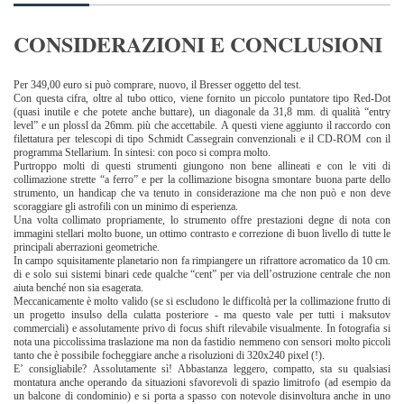
CONSIDERAZIONI E CONCLUSIONI
Per 349,00 euro si può comprare, nuovo, il Bresser oggetto del test.
Con questa cifra, oltre al tubo ottico, viene fornito un piccolo puntatore tipo Red-Dot
(quasi inutile e che potete anche buttare), un diagonale da 31,8 mm. di qualità “entry
level” e un plossl da 26mm. più che accettabile. A questi viene aggiunto il raccordo con
filettatura per telescopi di tipo Schmidt Cassegrain convenzionali e il CD-ROM con il
programma Stellarium. In sintesi: con poco si compra molto.
Purtroppo molti di questi strumenti giungono non bene allineati e con le viti di
collimazione strette “a ferro” e per la collimazione bisogna smontare buona parte dello
strumento, un handicap che va tenuto in considerazione ma che non può e non deve
scoraggiare gli astrofili con un minimo di esperienza.
Una volta collimato propriamente, lo strumento offre prestazioni degne di nota con
immagini stellari molto buone, un ottimo contrasto e correzione di buon livello di tutte le
principali aberrazioni geometriche.
In campo squisitamente planetario non fa rimpiangere un rifrattore acromatico da 10 cm.
di e solo sui sistemi binari cede qualche “cent” per via dell’ostruzione centrale che non
aiuta benché non sia esagerata.
Meccanicamente è molto valido (se si escludono le difficoltà per la collimazione frutto di
un progetto insulso della culatta posteriore - ma questo vale per tutti i maksutov
commerciali) e assolutamente privo di focus shift rilevabile visualmente. In fotografia si
nota una piccolissima traslazione ma non da fastidio nemmeno con sensori molto piccoli
tanto che è possibile focheggiare anche a risoluzioni di 320x240 pixel (!).
E’ consigliabile? Assolutamente sì! Abbastanza leggero, compatto, sta su qualsiasi
montatura anche operando da situazioni sfavorevoli di spazio limitrofo (ad esempio da
un balcone di condominio) e si porta a spasso con notevole disinvoltura anche in uno