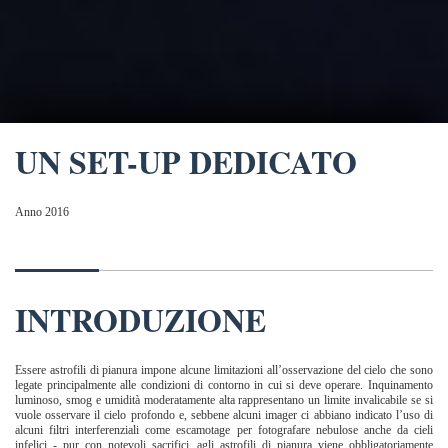
UN SET-UP DEDICATO
Anno 2016
INTRODUZIONE
Essere astrofili di pianura impone alcune limitazioni all’osservazione del cielo che sono
legate principalmente alle condizioni di contorno in cui si deve operare. Inquinamento
luminoso, smog e umidità moderatamente alta rappresentano un limite invalicabile se si
vuole osservare il cielo profondo e, sebbene alcuni imager ci abbiano indicato l’uso di
alcuni filtri interferenziali come escamotage per fotografare nebulose anche da cieli
infelici - pur con notevoli sacrifici, agli astrofili di pianura viene obbligatoriamente