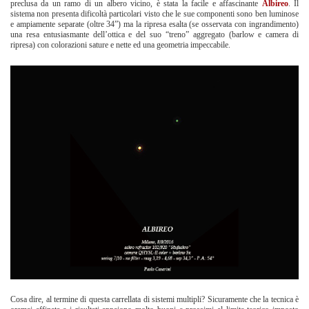
preclusa da un ramo di un albero vicino, è stata la facile e affascinante
Albireo
. Il
sistema non presenta dificoltà particolari visto che le sue componenti sono ben luminose
e ampiamente separate (oltre 34”) ma la ripresa esalta (se osservata con ingrandimento)
una resa entusiasmante dell’ottica e del suo “treno” aggregato (barlow e camera di
ripresa) con colorazioni sature e nette ed una geometria impeccabile.
Cosa dire, al termine di questa carrellata di sistemi multipli? Sicuramente che la tecnica è