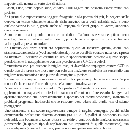
imposto dalla natura un certo tipo di attività.
Pianeti, Luna, stelle doppie sono, di fatto, i soli oggetti che possono essere trattati con
profitto.
Se i primi due rappresentano soggetti fotogenici e alla portata dei più, le neglette stelle
doppie, un tempo totalmente ignorate dalla maggior parte degli astrofili, oggi vivono
qualche vetrina in più e, grazie anche all’impegno di alcuni gruppi di lavoro, suscitano
qualche interesse.
Sono oramai quasi quindici anni che mi dedico alla loro osservazione, più o meno
assidua, e ho scritto alcuni modesti articoli, presenti anche su questo sito, che ne trattano
la fotografia/ripresa amatoriale.
Se l’intento dei primi scritti era soprattutto quello di mostrare quanto, anche con
strumentazione modesta (vedi metodo afocale), fosse possibile ottenere nella loro ripresa
ho maturato il desiderio di crearmi un set-up specificatamente dedicato a questo scopo,
possibilmente in accoppiamento con una piccola camera CMOS a colori.
Premettiamo che, per ottenere la miglior resa, si dovrebbero impiegare camere CCD in
questo tipo di ripresa che mostrano non solo una maggiore sensibilità ma soprattutto una
migliore resa cromatica e una pulizia di immagine superiore.
Se però si dispone già di una camerini a colori la si può tranquillamente utilizzare. Sopra
tutto, ciò che conta, è l’ottica di ripresa e la corretta focalizzazione.
A meno che non si desideri sondare “in profundo” il mistero dei sistemi molto stretti
(tipicamente con separazioni inferiori al secondo d’arco), non è necessario rivolgersi ad
aperture importanti che, necessariamente a specchio per motivi economici, soffrono di
problemi progettuali intrinsechi che le rendono poco adatte allo studio che ci stiamo
prefiggendo.
Uno strumento a rifrazione rappresenterà dunque il miglior compagno purché abbia
caratteristiche scelte: una discreta apertura (tra i 4 e i 5 pollici si ottengono risultati
notevoli), una buona lavorazione ottica e un relativo controllo delle maggiori aberrazioni
geometriche (in questo tipo di applicazione più importanti di quelle cromatiche), una
focale adeguata (almeno 1 metro) e, perché no, uno spettro secondario limitato.