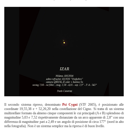
Il secondo sistema ripreso, denominato
Psi Cygni
(STF 2605), è posizionato alle
coordinate 19,55,38 e + 52,26,20 nella costellazione del Cigno. Si tratta di un sistema
multistellare formato da almeno cinque componenti le cui principali (A e B) splendono di
magnitudine 5,03 e 7,52 rispettivamente distanziate da un arco apparente di 2,8” con una
differenza di magnitudine pari a 2,49 e un angolo di posizione di circa 177° (nord in alto
nella fotografia). Non è un sistema semplice ma la ripresa è di buon livello.