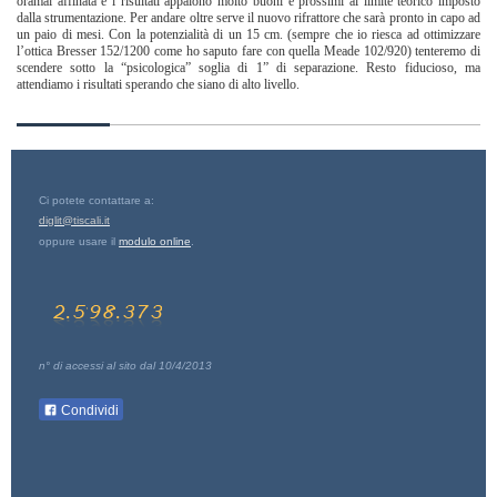
oramai affinata e i risultati appaiono molto buoni e prossimi al limite teorico imposto
dalla strumentazione. Per andare oltre serve il nuovo rifrattore che sarà pronto in capo ad
un paio di mesi. Con la potenzialità di un 15 cm. (sempre che io riesca ad ottimizzare
l’ottica Bresser 152/1200 come ho saputo fare con quella Meade 102/920) tenteremo di
scendere sotto la “psicologica” soglia di 1” di separazione. Resto fiducioso, ma
attendiamo i risultati sperando che siano di alto livello.
Ci potete contattare a:
diglit@tiscali.it
oppure usare il
modulo online
.
n° di accessi al sito dal 10/4/2013
Condividi