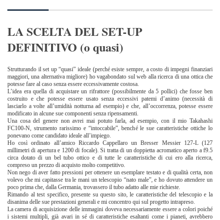
LA SCELTA DEL SET-UP
DEFINITIVO (o quasi)
Strutturando il set up “quasi” ideale (perché esiste sempre, a costo di impegni finanziari
maggiori, una alternativa migliore) ho vagabondato sul web alla ricerca di una ottica che
potesse fare al caso senza essere eccessivamente costosa.
L’idea era quella di acquistare un rifrattore (possibilmente da 5 pollici) che fosse ben
costruito e che potesse essere usato senza eccessivi patemi d’animo (necessità di
lasciarlo a volte all’umidità notturna ad esempio) e che, all’occorrenza, potesse essere
modificato in alcune sue componenti senza ripensamenti.
Una cosa del genere non avrei mai potuto farla, ad esempio, con il mio Takahashi
FC100-N, strumento rarissimo e “intoccabile”, benché le sue caratteristiche ottiche lo
ponevano come candidato ideale all’impiego.
Ho così ordinato all’amico Riccardo Cappellaro un Bresser Messier 127-L (127
millimetri di apertura e 1200 di focale). Si tratta di un doppietta acromatico aperto a f9.5
circa dotato di un bel tubo ottico e di tutte le caratteristiche di cui ero alla ricerca,
compreso un prezzo di acquisto molto competitivo.
Non nego di aver fatto pressioni per ottenere un esemplare testato e di qualità certa, non
volevo che mi capitasse tra le mani un telescopio “nato male”, e ho dovuto attendere un
poco prima che, dalla Germania, trovassero il tubo adatto alle mie richieste.
Rimando al test specifico, presente su questo sito, le caratteristiche del telescopio e la
disanima delle sue prestazioni generali e mi concentro qui sul progetto intrapreso.
La camera di acquisizione delle immagini doveva necessariamente essere a colori poiché
i sistemi multipli, già avari in sé di caratteristiche esaltanti come i pianeti, avrebbero