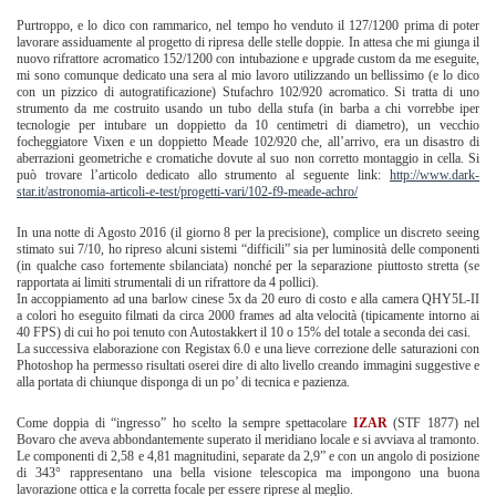
Purtroppo, e lo dico con rammarico, nel tempo ho venduto il 127/1200 prima di poter
lavorare assiduamente al progetto di ripresa delle stelle doppie. In attesa che mi giunga il
nuovo rifrattore acromatico 152/1200 con intubazione e upgrade custom da me eseguite,
mi sono comunque dedicato una sera al mio lavoro utilizzando un bellissimo (e lo dico
con un pizzico di autogratificazione) Stufachro 102/920 acromatico. Si tratta di uno
strumento da me costruito usando un tubo della stufa (in barba a chi vorrebbe iper
tecnologie per intubare un doppietto da 10 centimetri di diametro), un vecchio
focheggiatore Vixen e un doppietto Meade 102/920 che, all’arrivo, era un disastro di
aberrazioni geometriche e cromatiche dovute al suo non corretto montaggio in cella. Si
può trovare l’articolo dedicato allo strumento al seguente link:
http://www.dark-
star.it/astronomia-articoli-e-test/progetti-vari/102-f9-meade-achro/
In una notte di Agosto 2016 (il giorno 8 per la precisione), complice un discreto seeing
stimato sui 7/10, ho ripreso alcuni sistemi “difficili” sia per luminosità delle componenti
(in qualche caso fortemente sbilanciata) nonché per la separazione piuttosto stretta (se
rapportata ai limiti strumentali di un rifrattore da 4 pollici).
In accoppiamento ad una barlow cinese 5x da 20 euro di costo e alla camera QHY5L-II
a colori ho eseguito filmati da circa 2000 frames ad alta velocità (tipicamente intorno ai
40 FPS) di cui ho poi tenuto con Autostakkert il 10 o 15% del totale a seconda dei casi.
La successiva elaborazione con Registax 6.0 e una lieve correzione delle saturazioni con
Photoshop ha permesso risultati oserei dire di alto livello creando immagini suggestive e
alla portata di chiunque disponga di un po’ di tecnica e pazienza.
Come doppia di “ingresso” ho scelto la sempre spettacolare
IZAR
(STF 1877) nel
Bovaro che aveva abbondantemente superato il meridiano locale e si avviava al tramonto.
Le componenti di 2,58 e 4,81 magnitudini, separate da 2,9” e con un angolo di posizione
di 343° rappresentano una bella visione telescopica ma impongono una buona
lavorazione ottica e la corretta focale per essere riprese al meglio.