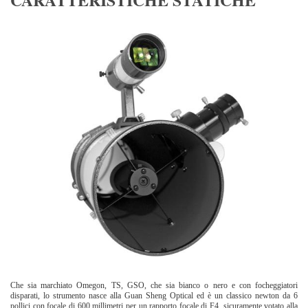
Che sia marchiato Omegon, TS, GSO, che sia bianco o nero e con focheggiatori
disparati, lo strumento nasce alla Guan Sheng Optical ed è un classico newton da 6
pollici con focale di 600 millimetri per un rapporto focale di F4, sicuramente votato alla