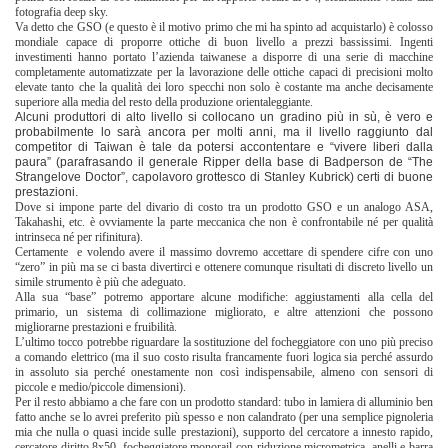
fotografia deep sky.
Va detto che GSO (e questo è il motivo primo che mi ha spinto ad acquistarlo) è colosso
mondiale capace di proporre ottiche di buon livello a prezzi bassissimi. Ingenti
investimenti hanno portato l’azienda taiwanese a disporre di una serie di macchine
completamente automatizzate per la lavorazione delle ottiche capaci di precisioni molto
elevate tanto che la qualità dei loro specchi non solo è costante ma anche decisamente
superiore alla media del resto della produzione orientaleggiante.
Alcuni produttori di alto livello si collocano un gradino più in sù, è vero e
probabilmente lo sarà ancora per molti anni, ma il livello raggiunto dal
competitor di Taiwan è tale da potersi accontentare e “vivere liberi dalla
paura” (parafrasando il generale Ripper della base di Badperson de “The
Strangelove Doctor”, capolavoro grottesco di Stanley Kubrick) certi di buone
prestazioni.
Dove si impone parte del divario di costo tra un prodotto GSO e un analogo ASA,
Takahashi, etc. è ovviamente la parte meccanica che non è confrontabile né per qualità
intrinseca né per rifinitura).
Certamente e volendo avere il massimo dovremo accettare di spendere cifre con uno
“zero” in più ma se ci basta divertirci e ottenere comunque risultati di discreto livello un
simile strumento è più che adeguato.
Alla sua “base” potremo apportare alcune modifiche: aggiustamenti alla cella del
primario, un sistema di collimazione migliorato, e altre attenzioni che possono
migliorarne prestazioni e fruibilità.
L’ultimo tocco potrebbe riguardare la sostituzione del focheggiatore con uno più preciso
a comando elettrico (ma il suo costo risulta francamente fuori logica sia perché assurdo
in assoluto sia perché onestamente non così indispensabile, almeno con sensori di
piccole e medio/piccole dimensioni).
Per il resto abbiamo a che fare con un prodotto standard: tubo in lamiera di alluminio ben
fatto anche se lo avrei preferito più spesso e non calandrato (per una semplice pignoleria
mia che nulla o quasi incide sulle prestazioni), supporto del cercatore a innesto rapido,
cercatore diritto 8x50, focheggiatore monorail con riduzione micrometrica, anelli e barra