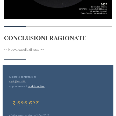
CONCLUSIONI RAGIONATE
<< Nuova casella di testo >>
Ci potete contattare a:
diglit@tiscali.it
oppure usare il
modulo online
.
n° di accessi al sito dal 10/4/2013