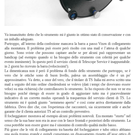
Va innanzitutto detto che lo strumento mi è giunto in ottimo stato di conservazione e con
un imballo adeguato.
Purtroppo, all’interno della confezione mancava la barra a passo Vixen di collegamento
alla montatura.
Il problema può essere però risolto con una mail e l’attesa di qualche
giorno. Sono sviste che possono capitare anche se per alcuni può rappresentare un
handicap (ad esempio quando si ha bisogno dello strumento con celerità per qualche
evento imminente). In questo però il servizio clienti di Telescope Service è inappuntabile.
in 2 giorni ho ricevuto la barra (velocissimi!).
La dimenticanza non è però il problema di fondo dello strumento che purtroppo, se è
vero che le ottiche sono di buon livello, palesa un assemblaggio che è un po'
approssimativo. Va detto, a onor del vero, che il titolare di TS Italia mi aveva scritto una
mail a seguito del mio ordine chiedendomi se volevo (dati i tempi che dovevano essere
veloci su mia richiesta) che controllassero lo strumento. Io ho risposto che non ve ne era
bisogno poiché ritengo di essere in grado di aggiustare tutto ma è piacevolmente
indicativo di un corretto modus operandi la trasparenza del servizio clienti di TS. Lo
strumento mi è quindi giunto "nemmeno aperto" e così come arriva direttamente dalla
fabbrica. Devo dire che, con l'esperienza che racconterò, sia sicuremente utile e anche
garante che il clienta autorizzi TS ad un controllo preventivo.
Il focheggiatore mostrava ad esempio alcuni problemi notevoli. Era montato “storto” nel
senso che la sua base non era in asse con le fasce frontali e posteriori dello strumento. La
cosa potrebbe non essere grave ma è sinonimo di controllo qualità molto basso.
Più grave che le viti di collegamento tra basetta del focheggiatore e tubo ottico abbiano
una asola troppo grande e quindi consentano un disassamento rispetto all’asse ottico di