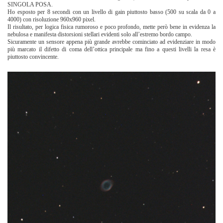
SINGOLA POSA.
Ho esposto per 8 secondi con un livello di gain piuttosto basso (500 su scala da 0 a
4000) con risoluzione 960x960 pixel.
Il risultato, per logica fisica rumoroso e poco profondo, mette però bene in evidenza la
nebulosa e manifesta distorsioni stellari evidenti solo all’estremo bordo campo.
Sicuramente un sensore appena più grande avrebbe cominciato ad evidenziare in modo
più marcato il difetto di coma dell’ottica principale ma fino a questi livelli la resa è
piuttosto convincente.