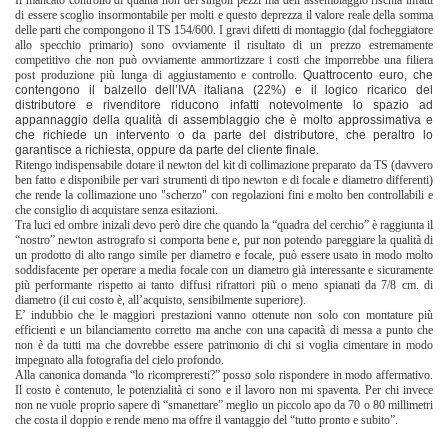
di essere scoglio insormontabile per molti e questo deprezza il valore reale della somma
delle parti che compongono il TS 154/600. I gravi difetti di montaggio (dal focheggiatore
allo specchio primario) sono ovviamente il risultato di un prezzo estremamente
competitivo che non può ovviamente ammortizzare i costi che imporrebbe una filiera
post produzione più lunga di aggiustamento e controllo.
Quattrocento euro, che
contengono il balzello dell’IVA italiana (22%) e il logico ricarico del
distributore e rivenditore riducono infatti notevolmente lo spazio ad
appannaggio della qualità di assemblaggio che è molto approssimativa e
che richiede un intervento o da parte del distributore, che peraltro lo
garantisce a richiesta, oppure da parte del cliente finale.
Ritengo indispensabile dotare il newton del kit di collimazione preparato da TS (davvero
ben fatto e disponibile per vari strumenti di tipo newton e di focale e diametro differenti)
che rende la collimazione uno "scherzo" con regolazioni fini e molto ben controllabili e
che consiglio di acquistare senza esitazioni.
Tra luci ed ombre inizali devo però dire che quando la “quadra del cerchio” è raggiunta il
“nostro” newton astrografo si comporta bene e, pur non potendo pareggiare la qualità di
un prodotto di alto rango simile per diametro e focale, può essere usato in modo molto
soddisfacente per operare a media focale con un diametro già interessante e sicuramente
più performante rispetto ai tanto diffusi rifrattori più o meno spianati da 7/8 cm. di
diametro (il cui costo è, all’acquisto, sensibilmente superiore).
E’ indubbio che le maggiori prestazioni vanno ottenute non solo con montature più
efficienti e un bilanciamento corretto ma anche con una capacità di messa a punto che
non è da tutti ma che dovrebbe essere patrimonio di chi si voglia cimentare in modo
impegnato alla fotografia del cielo profondo.
Alla canonica domanda “lo ricompreresti?” posso solo rispondere in modo affermativo.
Il costo è contenuto, le potenzialità ci sono e il lavoro non mi spaventa. Per chi invece
non ne vuole proprio sapere di “smanettare” meglio un piccolo apo da 70 o 80 millimetri
che costa il doppio e rende meno ma offre il vantaggio del “tutto pronto e subito”.