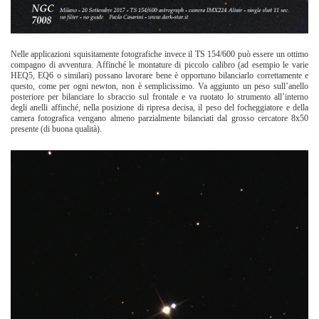
Nelle applicazioni squisitamente fotografiche invece il TS 154/600 può essere un ottimo
compagno di avventura. Affinché le montature di piccolo calibro (ad esempio le varie
HEQ5, EQ6 o similari) possano lavorare bene è opportuno bilanciarlo correttamente e
questo, come per ogni newton, non è semplicissimo. Va aggiunto un peso sull’anello
posteriore per bilanciare lo sbraccio sul frontale e va ruotato lo strumento all’interno
degli anelli affinché, nella posizione di ripresa decisa, il peso del focheggiatore e della
camera fotografica vengano almeno parzialmente bilanciati dal grosso cercatore 8x50
presente (di buona qualità).