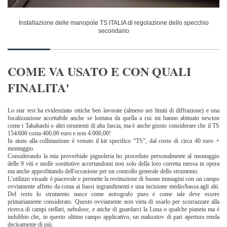
Installazione delle manopole TS ITALIA di regolazione dello specchio
secondario
COME VA USATO E CON QUALI
FINALITA'
Lo star test ha evidenziato ottiche ben lavorate (almeno nei limiti di diffrazione) e una
focalizzazione accettabile anche se lontana da quella a cui mi hanno abituato newton
come i Takahashi o altri strumenti di alta fascia, ma è anche giusto considerare che il TS
154/600 costa 400,00 euro e non 4.000,00!
In aiuto alla collimazione è venuto il kit specifico “TS”, dal costo di circa 40 euro +
montaggio.
Considerando la mia proverbiale pignoleria ho proceduto personalmente al montaggio
delle 9 viti e molle sostitutive accertandomi non solo della loro corretta messa in opera
ma anche approfittando dell'occasione per un controllo generale dello strumento.
L’utilizzo visuale è piacevole e permette la restituzione di buone immagini con un campo
ovviamente affetto da coma ai bassi ingrandimenti e una incisione medio/bassa agli alti.
Del resto lo strumento nasce come astrografo puro e come tale deve essere
primariamente considerato. Questo ovviamente non vieta di usarlo per scorrazzare alla
ricerca di campi stellari, nebulose, e anche di guardarci la Luna o qualche pianeta ma è
indubbio che, in questo ultimo campo applicativo, un maksutov di pari apertura renda
decisamente di più.