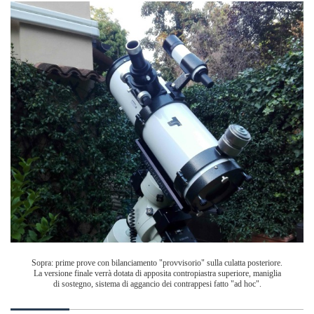
Sopra: prime prove con bilanciamento "provvisorio" sulla culatta posteriore.
La versione finale verrà dotata di apposita contropiastra superiore, maniglia
di sostegno,
sistema di aggancio dei contrappesi fatto "ad hoc".