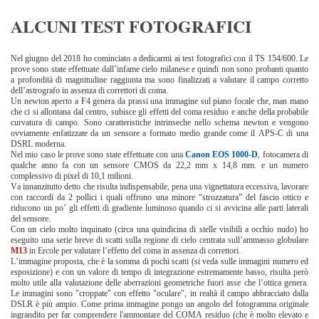
ALCUNI TEST FOTOGRAFICI
Nel giugno del 2018 ho cominciato a dedicarmi ai test fotografici con il TS 154/600. Le
prove sono state effettuate dall’infame cielo milanese e quindi non sono probanti quanto
a profondità di magnitudine raggiunta ma sono finalizzati a valutare il campo corretto
dell’astrografo in assenza di correttori di coma.
Un newton aperto a F4 genera da prassi una immagine sul piano focale che, man mano
che ci si allontana dal centro, subisce gli effetti del coma residuo e anche della probabile
curvatura di campo. Sono caratteristiche intrinseche nello schema newton e vengono
ovviamente enfatizzate da un sensore a formato medio grande come il APS-C di una
DSRL moderna.
Nel mio caso le prove sono state effettuate con una
Canon EOS 1000-D
, fotocamera di
qualche anno fa con un sensore CMOS da 22,2 mm x 14,8 mm. e un numero
complessivo di pixel di 10,1 milioni.
Va innanzitutto detto che risulta indispensabile, pena una vignettatura eccessiva, lavorare
con raccordi da 2 pollici i quali offrono una minore “strozzatura” del fascio ottico e
riducono un po’ gli effetti di gradiente luminoso quando ci si avvicina alle parti laterali
del sensore.
Con un cielo molto inquinato (circa una quindicina di stelle visibili a occhio nudo) ho
eseguito una serie breve di scatti sulla regione di cielo centrata sull’ammasso globulare
M13
in Ercole per valutare l’effetto del coma in assenza di correttori.
L’immagine proposta, che è la somma di pochi scatti (si veda sulle immagini numero ed
esposizione) e con un valore di tempo di integrazione estremamente basso, risulta però
molto utile alla valutazione delle aberrazioni geometriche fuori asse che l’ottica genera.
Le immagini sono "croppate" con effetto "oculare", in realtà il campo abbracciato dalla
DSLR è più ampio. Come prima immagine pongo un angolo del fotogramma originale
ingrandito per far comprendere l'ammontare del COMA residuo (che è molto elevato e