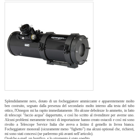
Splendidamente nero, dotato di un focheggiatore ammiccante e apparentemente molto
ben costruito, segnato dalla presenza del secondario molto interno alla testa del tubo
ottico, l'Omegon mi ha rapito immediatamente. Ho alcune debolezze lo ammetto, in fatto
di telescopi "faccio acqua" dappertutto, e così ho scritto al rivenditore per averne uno.
Alcuni problemi meramente tecnici di importazione hanno creato ostacoli e così mi sono
rivolto a Telescope Service Italia che aveva a listino il gemello in livrea bianca.
Focheggiatore monorail (sicuramente meno “fighetto”) ma alcuni optional che, richiesti,
mi sono stati concessi (ne parleremo più avanti nell’articolo).
Qualche e-mail, un bonifico, e lo strumento è stato spedito.