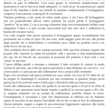
almeno un paio di millimetri. Così come giunto, lo strumento semplicemente non
funzionava (o non lo faceva in modo adeguato). Ci vuole un po’ di esperienza per capirlo
dopo di che rimediare è facile ma richiede di smontare completamente il focheggiatore,
compreso il meccanismo a manopole di scorrimento.
Ulteriore problema, a mio modo di vedere molto grave, è che l’asse del focheggiatore
non era perpendicolare all'asse ottico primario (in poche parole il focheggiatore
“pendeva” da un lato). Ce ne si accorge solamente dopo aver erroneamente bollato come
astigmatica l’ottica e si può ovviare spessorando (nel mio caso circa 1 millimetro) la
basetta del cercatore stesso.
Una volta eseguite tutte queste operazioni il focheggiatore appare accettabilmente ben
posizionato ma si tratta di opere che non sono, nella maggior parte dei casi, alla portata
degli astrofili che si limiterebbero a considerare poco valido un prodotto invece con
molte frecce nel suo arco.
Altro problema deriva dalla non centrata posizione dello specchio primario rispetto alla
propria cella. Aprendo la culatta ed estraendo cella e specchio si nota immediatamente
che uno dei tre blocchi che assicurano la posizione del primario è fuori sede e non
“pinza” lo specchio.
L’opera obbliga quindi a smontare e rimontare il tutto cercando di centrare in modo
corretto lo specchio, una volta che questa operazione è stata effettuata con successo... si è
a buon punto e si può passare alla collimazione vera e propria dello strumento.
Dopo aver riscontrato tutti questi problemi mi sono sentito con Luca di TS Italia che mi
ha pregato di rimandargli lo strumento per una sostituzione in garanzia (tempo pochi
giorni) ma io ho preferito tenere il telescopio e divertirmi nella sua messa a punto.
Giunti alla collimazione va detto che quella di un newton aperto a f4 privo di offset di
fabbrica è una operazione meno banale rispetto a quella di un newton aperto a f6 e che,
se eseguita solamente con un oculare da collimazione, potrebbe indurre in errore.
Fortunatamente il secondario è stato ben dimensionato in fabbrica con un diametro
capace di assorbire al suo interno l'inevitabile off-set che va dato in fase di collimazione.
Questo permette, magari a scapito di una ostruzione leggermente superiore allo stretto
necessario, di avere un campo di piena luce corretto.