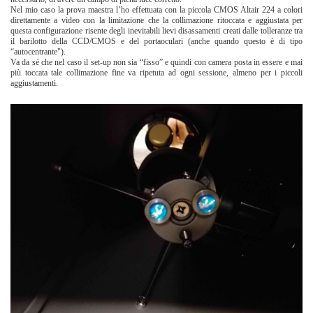
Nel mio caso la prova maestra l’ho effettuata con la piccola CMOS Altair 224 a colori
direttamente a video con la limitazione che la collimazione ritoccata e aggiustata per
questa configurazione risente degli inevitabili lievi disassamenti creati dalle tolleranze tra
il barilotto della CCD/CMOS e del portaoculari (anche quando questo è di tipo
“autocentrante").
Va da sé che nel caso il set-up non sia “fisso” e quindi con camera posta in essere e mai
più toccata tale collimazione fine va ripetuta ad ogni sessione, almeno per i piccoli
aggiustamenti.