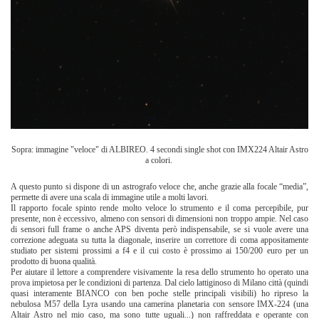
Sopra: immagine "veloce" di ALBIREO. 4 secondi single shot con IMX224 Altair Astro
a colori.
A questo punto si dispone di un astrografo veloce che, anche grazie alla focale “media”,
permette di avere una scala di immagine utile a molti lavori.
Il rapporto focale spinto rende molto veloce lo strumento e il coma percepibile, pur
presente, non è eccessivo, almeno con sensori di dimensioni non troppo ampie. Nel caso
di sensori full frame o anche APS diventa però indispensabile, se si vuole avere una
correzione adeguata su tutta la diagonale, inserire un correttore di coma appositamente
studiato per sistemi prossimi a f4 e il cui costo è prossimo ai 150/200 euro per un
prodotto di buona qualità.
Per aiutare il lettore a comprendere visivamente la resa dello strumento ho operato una
prova impietosa per le condizioni di partenza. Dal cielo lattiginoso di Milano città (quindi
quasi interamente BIANCO con ben poche stelle principali visibili) ho ripreso la
nebulosa M57 della Lyra usando una camerina planetaria con sensore IMX-224 (una
Altair Astro nel mio caso, ma sono tutte uguali...) non raffreddata e operante con