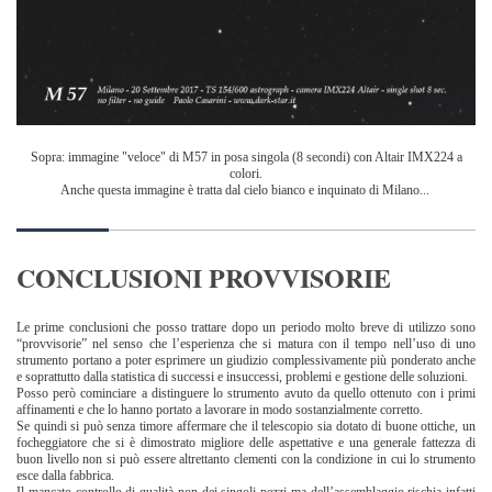
Sopra: immagine "veloce" di M57 in posa singola (8 secondi) con Altair IMX224 a
colori.
Anche questa immagine è tratta dal cielo bianco e inquinato di Milano...
CONCLUSIONI PROVVISORIE
Le prime conclusioni che posso trattare dopo un periodo molto breve di utilizzo sono
“provvisorie” nel senso che l’esperienza che si matura con il tempo nell’uso di uno
strumento portano a poter esprimere un giudizio complessivamente più ponderato anche
e soprattutto dalla statistica di successi e insuccessi, problemi e gestione delle soluzioni.
Posso però cominciare a distinguere lo strumento avuto da quello ottenuto con i primi
affinamenti e che lo hanno portato a lavorare in modo sostanzialmente corretto.
Se quindi si può senza timore affermare che il telescopio sia dotato di buone ottiche, un
focheggiatore che si è dimostrato migliore delle aspettative e una generale fattezza di
buon livello non si può essere altrettanto clementi con la condizione in cui lo strumento
esce dalla fabbrica.
Il mancato controllo di qualità non dei singoli pezzi ma dell’assemblaggio rischia infatti