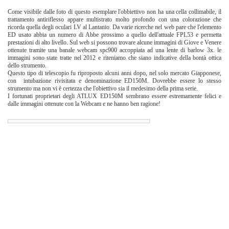
Come visibile dalle foto di questo esemplare l'obbiettivo non ha una cella collimabile, il
trattamento antiriflesso appare multistrato molto profondo con una colorazione che
ricorda quella degli oculari LV al Lantanio. Da varie ricerche nel web pare che l'elemento
ED usato abbia un numero di Abbe prossimo a quello dell'attuale FPL53 e permetta
prestazioni di alto livello. Sul web si possono trovare alcune immagini di Giove e Venere
ottenute tramite una banale webcam spc900 accoppiata ad una lente di barlow 3x. le
immagini sono state tratte nel 2012 e riteniamo che siano indicative della bontà ottica
dello strumento.
Questo tipo di telescopio fu riproposto alcuni anni dopo, nel solo mercato Giapponese,
con intubazione rivisitata e denominazione ED150M. Dovrebbe essere lo stesso
strumento ma non vi è certezza che l'obiettivo sia il medesimo della prima serie.
I fortunati proprietari degli ATLUX ED150M sembrano essere estremamente felici e
dalle immagini ottenute con la Webcam e ne hanno ben ragione!