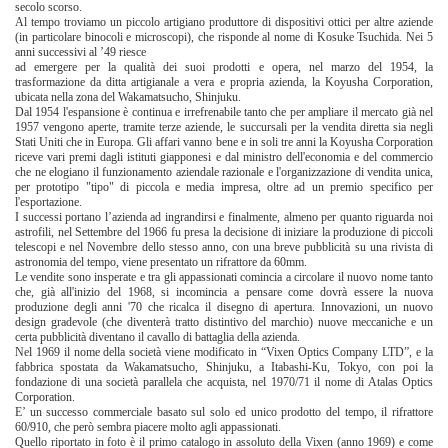
secolo scorso.
Al tempo troviamo un piccolo artigiano produttore di dispositivi ottici per altre aziende
(in particolare binocoli e microscopi), che risponde al nome di Kosuke Tsuchida. Nei 5
anni successivi al ’49 riesce
ad emergere per la qualità dei suoi prodotti e opera, nel marzo del 1954, la
trasformazione da ditta artigianale a vera e propria azienda, la Koyusha Corporation,
ubicata nella zona del Wakamatsucho, Shinjuku.
Dal 1954 l'espansione è continua e irrefrenabile tanto che per ampliare il mercato già nel
1957 vengono aperte, tramite terze aziende, le succursali per la vendita diretta sia negli
Stati Uniti che in Europa. Gli affari vanno bene e in soli tre anni la Koyusha Corporation
riceve vari premi dagli istituti giapponesi e dal ministro dell'economia e del commercio
che ne elogiano il funzionamento aziendale razionale e l'organizzazione di vendita unica,
per prototipo "tipo" di piccola e media impresa, oltre ad un premio specifico per
l'esportazione.
I successi portano l’azienda ad ingrandirsi e finalmente, almeno per quanto riguarda noi
astrofili, nel Settembre del 1966 fu presa la decisione di iniziare la produzione di piccoli
telescopi e nel Novembre dello stesso anno, con una breve pubblicità su una rivista di
astronomia del tempo, viene presentato un rifrattore da 60mm.
Le vendite sono insperate e tra gli appassionati comincia a circolare il nuovo nome tanto
che, già all'inizio del 1968, si incomincia a pensare come dovrà essere la nuova
produzione degli anni '70 che ricalca il disegno di apertura. Innovazioni, un nuovo
design gradevole (che diventerà tratto distintivo del marchio) nuove meccaniche e un
certa pubblicità diventano il cavallo di battaglia della azienda.
Nel 1969 il nome della società viene modificato in “Vixen Optics Company LTD”, e la
fabbrica spostata da Wakamatsucho, Shinjuku, a Itabashi-Ku, Tokyo, con poi la
fondazione di una società parallela che acquista, nel 1970/71 il nome di Atalas Optics
Corporation.
E’ un successo commerciale basato sul solo ed unico prodotto del tempo, il rifrattore
60/910, che però sembra piacere molto agli appassionati.
Quello riportato in foto è il primo catalogo in assoluto della Vixen (anno 1969) e come