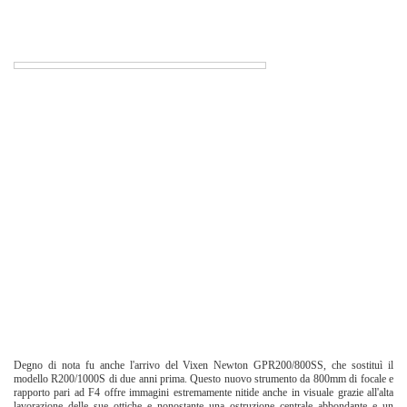
Degno di nota fu anche l'arrivo del Vixen Newton GPR200/800SS, che sostituì il
modello R200/1000S di due anni prima. Questo nuovo strumento da 800mm di focale e
rapporto pari ad F4 offre immagini estremamente nitide anche in visuale grazie all'alta
lavorazione delle sue ottiche e nonostante una ostruzione centrale abbondante e un