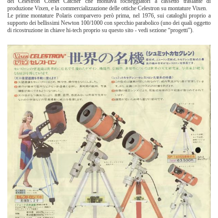
del Celestron Comet Catcher che montava focheggiatori a cassetto traslante di
produzione Vixen, e la commercializzazione delle ottiche Celestron su montature Vixen.
Le prime montature Polaris comparvero però prima, nel 1976, sui cataloghi proprio a
supporto dei bellissimi Newton 100/1000 con specchio parabolico (uno dei quali oggetto
di ricostruzione in chiave hi-tech proprio su questo sito - vedi sezione “progetti”).