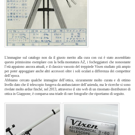
L'immagine sul catalogo non da il giusto merito alla cura con cui è stato assemblato
questo primissimo esemplare con la bella montatura AZ, i focheggiatori che nonostante
l’età appaiono ancora attuali, e il classico vassoio del treppiede Vixen studiato più ampio
per poter appoggiare anche altri accessori oltre i soli oculari a differenza dei competitor
dell’epoca.
Abbiamo cercato qualche immagine dell’ottica, sicuramente molto curata e di ottimo
livello dato che il telescopio fungeva da ambasciatore dell’azienda, ma le ricerche si sono
rivelate molto ardue finché, nel 2013, attraverso il sito web di un rinomato distributore di
ottica in Giappone, è comparsa una triade di rare fotografie che riportiamo di seguito.