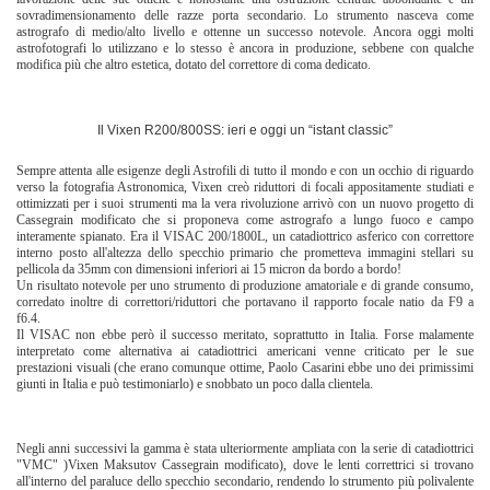
sovradimensionamento delle razze porta secondario. Lo strumento nasceva come
astrografo di medio/alto livello e ottenne un successo notevole. Ancora oggi molti
astrofotografi lo utilizzano e lo stesso è ancora in produzione, sebbene con qualche
modifica più che altro estetica, dotato del correttore di coma dedicato.
Il Vixen R200/800SS: ieri e oggi un “istant classic”
Sempre attenta alle esigenze degli Astrofili di tutto il mondo e con un occhio di riguardo
verso la fotografia Astronomica, Vixen creò riduttori di focali appositamente studiati e
ottimizzati per i suoi strumenti ma la vera rivoluzione arrivò con un nuovo progetto di
Cassegrain modificato che si proponeva come astrografo a lungo fuoco e campo
interamente spianato. Era il VISAC 200/1800L, un catadiottrico asferico con correttore
interno posto all'altezza dello specchio primario che prometteva immagini stellari su
pellicola da 35mm con dimensioni inferiori ai 15 micron da bordo a bordo!
Un risultato notevole per uno strumento di produzione amatoriale e di grande consumo,
corredato inoltre di correttori/riduttori che portavano il rapporto focale natio da F9 a
f6.4.
Il VISAC non ebbe però il successo meritato, soprattutto in Italia. Forse malamente
interpretato come alternativa ai catadiottrici americani venne criticato per le sue
prestazioni visuali (che erano comunque ottime, Paolo Casarini ebbe uno dei primissimi
giunti in Italia e può testimoniarlo) e snobbato un poco dalla clientela.
Negli anni successivi la gamma è stata ulteriormente ampliata con la serie di catadiottrici
"VMC" )Vixen Maksutov Cassegrain modificato), dove le lenti correttrici si trovano
all'interno del paraluce dello specchio secondario, rendendo lo strumento più polivalente