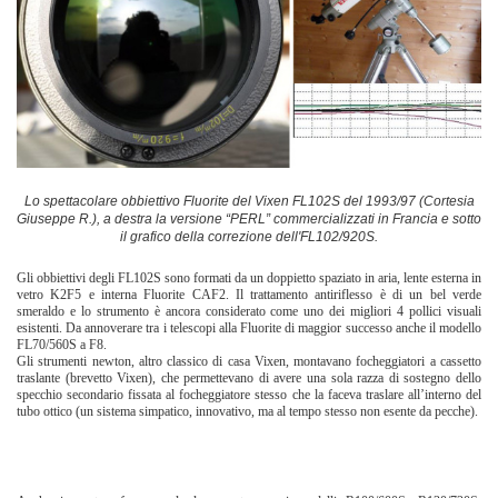
Lo spettacolare obbiettivo Fluorite del Vixen FL102S del 1993/97 (Cortesia
Giuseppe R.), a destra la versione “PERL” commercializzati in Francia e sotto
il grafico della correzione dell'FL102/920S.
Gli obbiettivi degli FL102S sono formati da un doppietto spaziato in aria, lente esterna in
vetro K2F5 e interna Fluorite CAF2. Il trattamento antiriflesso è di un bel verde
smeraldo e lo strumento è ancora considerato come uno dei migliori 4 pollici visuali
esistenti. Da annoverare tra i telescopi alla Fluorite di maggior successo anche il modello
FL70/560S a F8.
Gli strumenti newton, altro classico di casa Vixen, montavano focheggiatori a cassetto
traslante (brevetto Vixen), che permettevano di avere una sola razza di sostegno dello
specchio secondario fissata al focheggiatore stesso che la faceva traslare all’interno del
tubo ottico (un sistema simpatico, innovativo, ma al tempo stesso non esente da pecche).