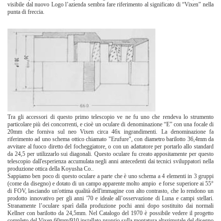
visibile dal nuovo Logo l’azienda sembra fare riferimento al significato di “Vixen” nella
punta di freccia.
Tra gli accessori di questo primo telescopio ve ne fu uno che rendeva lo strumento
particolare più dei concorrenti, e cioè un oculare di denominazione “E” con una focale di
20mm che forniva sul neo Vixen circa 46x ingrandimenti. La denominazione fa
riferimento ad uno schema ottico chiamato "Erufure", con diametro barilotto 36,4mm da
avvitare al fuoco diretto del focheggiatore, o con un adattatore per portarlo allo standard
da 24,5 per utilizzarlo sui diagonali. Questo oculare fu creato appositamente per questo
telescopio dall'esperienza accumulata negli anni antecedenti dai tecnici sviluppatori nella
produzione ottica della Koyusha Co..
Sappiamo ben poco di questo oculare a parte che è uno schema a 4 elementi in 3 gruppi
(come da disegno) e dotato di un campo apparente molto ampio e forse superiore ai 55°
di FOV, lasciando un'ottima qualità dell'immagine con alto contrasto, che lo rendono un
prodotto innovativo per gli anni '70 e ideale all’osservazione di Luna e campi stellari.
Stranamente l’oculare sparì dalla produzione pochi anni dopo sostituito dai normali
Kellner con barilotto da 24,5mm. Nel Catalogo del 1970 è possibile vedere il progetto
completo del Vixen 60mm/910 installato proprio sulla montatura altazimutale del disegno