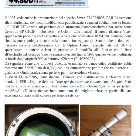
Il 1985 vede anche la presentazione del superbo Vixen FL102/900S F8,8 “la versione
alla Fluorite naturale” inconfondibilmente pubblicizzata a caratteri cubitali nero su bianco
(“FLUORITE”) anche sul paraluce dello strumento (commercializzato poi anche come
Celestron SP-C102F - tubo nero - e Orion - tubo bianco). Il nuovo rifrattore Vixen
appariva un poco più corto rispetto alla versione acromatica 102M pur mantenendone
l'intubazione (tipologia di tubo calandrato e focheggiatore). Sembra che il doppietto
nascesse da una collaborazione con la Optron Canon, azienda nata nel 1974 e
specializzata in ottiche e lenti di precisione. Il modello alla fluorite era il fiore
all’occhiello del catalogo Vixen e rimase invariato fino al 1993 quando venne modificata
la focale dagli originali 900 ai definitivi 920 mm (FL102/920S).
Da segnalare come uno di questi obiettivi, esaminato su banco ottico certificato, abbia
mostrato una Strehl Ratio di 0,988, con una ottimizzazione per le righe tra il verde e il
giallo a 587,6nm, praticamente perfetto per l’osservazione visuale.
Il Vixen FL102/920S, come dicono i Francesi che distribuiscono i telescopi Vixen
tramite la PERL Opt., è definito: “
Elle qui fut reconnue comme l'une des plus belle
lunette conçue e grâce à sa très bonne correction chromatique et la perfection
esthétique
”. (E 'stato riconosciuto come uno dei migliori telescopi grazie alla sua
eccellente correzione del colore e perfezione estetica).