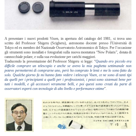
A presentare i nuovi prodotti Vixen, in apertura del catalogo del 1981, si trova uno
scritto del Professor Shigeru (Scigheru), astronomo docente presso l'Università di
Tokyo ed ex membro del Nazionale Osservatorio Astronomico di Tokyo. Per l’occasione
gli strumenti sono installati e fotografati sulla nuova montatura “New Polaris”, dotata di
cannocchiale polare, e sulla sua evoluzione per carichi maggiori.
Traducendo la presentazione del Professor Shigeru si legge: “
Quando ero piccolo era
difficile comprare un telescopio e anche se avevo la mia paghetta settimanale non
potevo permettermi di comprarne uno, però ho comprato le lenti e me lo sono fatto da
solo. Qualche giorno fa mi hanno fatto vedere i telescopi Vixen, ce ne sono di tanti tipi
da quelli per i principianti a quelli per i professionisti, i pezzi sono sistemati bene per
tutti i modelli, e gli accessori veramente belli, e poi questi sono creati da parte di
osservatori esperti con tecnologie di alto livello e performance ottime
”.