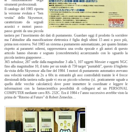
al funzionamento degli
strumenti professionali.
Il catalogo del 1985 riporta
la versione evoluta e “ben
vestita” dello Skysensor,
caratterizzato da segnali
acustici e motori passo-
passo gestiti da una piccola
tastiera per l’inserimento dei dati di puntamento. Guardare oggi il prodotto fa sorridere
ma l’abitudine alla massificazione elettronica è figlia degli ultimi 15 anni o poco più,
prima non esisteva. Nel 1985 un sistema a puntamento automatizzato, per quanto limitato
rispetto ai parametri odierni, rappresentava una svolta epocale e gli autori di questo
articolo hanno sbavato e sognato (concedetemelo) accarezzando con lo sguardo la
piccola tastiera giapponese…
365 nebulose, 287 stelle dalla magnitudine 3 alla 5, 107 oggetti Messier e oggetti NGC
fino alla magnitudine 10, il tutto per un totale di 759 target “puntabili”, questo il biglietto
da visita dello Skysensor alla fine del 1984. I motori di puntamento automatico avevano
una velocità variabile da 2x a 60x in entrambi gli assi controllabili tramite le 4 frecce
direzionali della tastiera sulla quale vi era un piccolo schermo (sì.. praticamente uguale a
quello delle vecchie calcolatrici) dove poter immettere le coordinate e leggere le
informazioni con la fantascientifica possibilità di collegarsi ad un PERSONAL
COMPUTER mediante cavo RS- 232C. Era il 1984 e l’anno successivo avrebbe visto la
prima de “Ritorno al Futuro” di Robert Zemeckis…