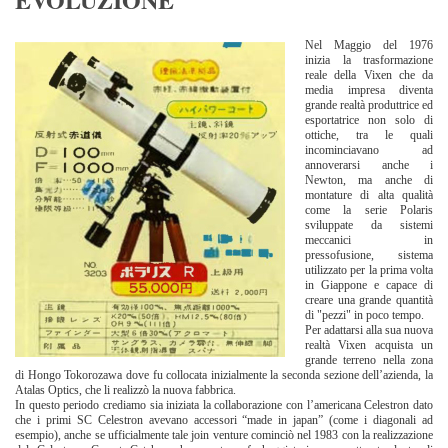
Nel Maggio del 1976
inizia la trasformazione
reale della Vixen che da
media impresa diventa
grande realtà produttrice ed
esportatrice non solo di
ottiche, tra le quali
incominciavano ad
annoverarsi anche i
Newton, ma anche di
montature di alta qualità
come la serie Polaris
sviluppate da sistemi
meccanici in
pressofusione, sistema
utilizzato per la prima volta
in Giappone e capace di
creare una grande quantità
di "pezzi" in poco tempo.
Per adattarsi alla sua nuova
realtà Vixen acquista un
grande terreno nella zona
di Hongo Tokorozawa dove fu collocata inizialmente la seconda sezione dell’azienda, la
Atalas Optics, che li realizzò la nuova fabbrica.
In questo periodo crediamo sia iniziata la collaborazione con l’americana Celestron dato
che i primi SC Celestron avevano accessori “made in japan” (come i diagonali ad
esempio), anche se ufficialmente tale join venture cominciò nel 1983 con la realizzazione