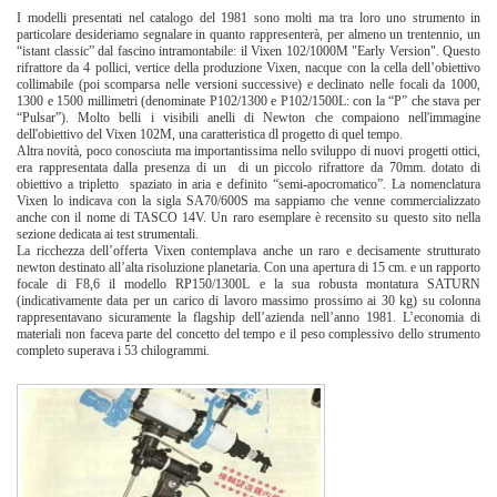
I modelli presentati nel catalogo del 1981 sono molti ma tra loro uno strumento in
particolare desideriamo segnalare in quanto rappresenterà, per almeno un trentennio, un
“istant classic” dal fascino intramontabile: il Vixen 102/1000M "Early Version". Questo
rifrattore da 4 pollici, vertice della produzione Vixen, nacque con la cella dell’obiettivo
collimabile (poi scomparsa nelle versioni successive) e declinato nelle focali da 1000,
1300 e 1500 millimetri (denominate P102/1300 e P102/1500L: con la “P” che stava per
“Pulsar”). Molto belli i visibili anelli di Newton che compaiono nell'immagine
dell'obiettivo del Vixen 102M, una caratteristica dl progetto di quel tempo.
Altra novità, poco conosciuta ma importantissima nello sviluppo di nuovi progetti ottici,
era rappresentata dalla presenza di un di un piccolo rifrattore da 70mm. dotato di
obiettivo a tripletto spaziato in aria e definito “semi-apocromatico”. La nomenclatura
Vixen lo indicava con la sigla SA70/600S ma sappiamo che venne commercializzato
anche con il nome di TASCO 14V. Un raro esemplare è recensito su questo sito nella
sezione dedicata ai test strumentali.
La ricchezza dell’offerta Vixen contemplava anche un raro e decisamente strutturato
newton destinato all’alta risoluzione planetaria. Con una apertura di 15 cm. e un rapporto
focale di F8,6 il modello RP150/1300L e la sua robusta montatura SATURN
(indicativamente data per un carico di lavoro massimo prossimo ai 30 kg) su colonna
rappresentavano sicuramente la flagship dell’azienda nell’anno 1981. L’economia di
materiali non faceva parte del concetto del tempo e il peso complessivo dello strumento
completo superava i 53 chilogrammi.