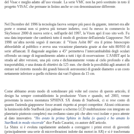
del Visac e meglio adatto all’uso visuale. La serie VMC non ha però sostituito in toto il
progetto VISAC che permane in listino anche se con denominazione differente.
Nel Dicembre del 1996 la tecnologia faceva sempre più passi da gigante, internet era alle
porte e oramai non si poteva più tornare indietro, così fu messo in commercio lo
SkySensor 2000 di nuova serie e, nell'aprile del 1997, la Vixen aprì il suo sito web. Fu
una data importante che cambierà tutto il modo di gestione dell'azienda Giapponese. Nel
1998 un’altra novità segnò il mercato: il "Vixen Asbit 80" era il primo binoscopio
abbordabile al pubblico e aveva una vocazione planetaria grazie ai due tubi 80/910 di
serie affiancati. Il diagonale angolato a 45° permetteva l’intercambiabilità degli oculari
offrendo un range di ingrandimento adatto a tutti i tipi di osservazione. L'ASBIT aprì la
strada ad altre versioni, una più corta e dichiaratamente votata al cielo profondo e alla
trasportabilità, e una dotata di obiettivi da 125 mm. che diede la possibilità agli amatori di
entrare nel ristretto mondo dei grandi binocoli astronomici di grande diametro a un costo
nettamente inferiore a quello richiesto dai vari Fujinon da 15 cm.
Come abbiamo avuto modo di sottolineare più volte nel cosrso di questo articolo, il
design ha sempre contraddistinto la produzione Vixen e quando, nel 2003, venne
presentata la nuova montatura SPHINX SX dotata di Starbook, ci si rese conto di
quanto l'azienda giapponese fosse avanti rispetto ai propri competitor. Alcuni criticarono
la luminosità dello StarBook (un palmare a schermo LCD multifunzione con integrato un
planetario piuttosto completo) ma crediamo siano più che altro voci isolate e poco attente
al dato innovativo. “
Ho avuto la prima Sphinx in Italia (o quasi) e ho amato lo
StarBook in modo viscerale
” dice Paolo Casarini, co-autore dell’articolo.
La Shinx si è evoluta rapidamente andando a correggere i primi errori di gioventù
(principalmente una serie di microvibrazioni indotte dai motori in AR) e si è trasformata