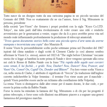
Tutto nasce da un disegno tratto da una rarissima pagina in un piccolo taccuino del
Gennaio del 1968. Non so esattamente chi ne sia l’autore, forse il Sig. Mitsumoto in
persona, presidente
della società “pre-Vixen” che firmava i propri prodotti con la sigla "Koyo Co.LTD.
Tokyo", ma tutto partì dall’idea rivoluzionaria di voler creare uno stile e renderlo
avveniristico per le generazioni a venire, sogno che da li a poco avrebbe preso vita nel
mondo reale influenzando profondamente la produzione di telescopi amatoriali.
"
Trovo questo documento storico bello come una piccola opera d’arte tanto da averne
stampata e incorniciata una copia
" dice Maurizio R.
Il nome Vixen fu presumibilmente scelto poche settimane prima nel Dicembre del 1967
ispirati dal clima natalizio e dagli scritti di Clement Clarke (o così almeno sembra
affermare la Vixen Co. stessa), autore nel 1823 di "The night before Christmas" toccante
storia che si legge ai bambini la notte prima di Natale e dove vengono spronate alla corsa
nei cieli le Renne di Babbo Natale con la frase "
Più rapida delle aquile suoi corsieri
sono venuti, E lui fischiò , e gridò: Now, Dasher! Now, Dancer! Now, Prancer, and
Vixen! On, Comet! On, Cupid! On, Donder and Blitzen!
". Fra loro venne scelta Vixen a
cui, nella storia di Clarke, è attribuito il significato di “freccia” (la traduzione dall'inglese
corretto indicherebbe la Volpe femmina - il termine Fox viene usato per il maschile -
quindi Vixen potrebbe essere anche un richiamo alla costellazione della Volpetta).
La renna Vixen si distingueva dalle altre renne per il manto dorato, le due code, e per
essere la prima scelta da Babbo Natale.
Forse la storia ha stimolato la fantasia del Sig. Mitsumoto o di chi per lui progettò il
primo telescopio, o forse sono solo illazioni ma abbiamo piacere a a sognare una genesi
fantasiosa del prestigioso marchio.