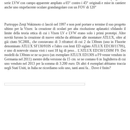
serie LVW con campo apparente ampliato a 65° contro i 45° originali e mise in cantiere
anche uno stupefacente oculare grandangolare con un FOV di 120°
Purtroppo Zenji Wakimoto ci lasciò nel 1997 e non poté portare a termine il suo progetto
ultimo per la Vixen: la creazione di oculari per alta risoluzione aplanatici sfidando il
limite della teoria ottica di cui i Vixen LV e LVW erano solo i primi prototipi. Altre
novità furono la creazione di nuove ottiche da abbinare alle montature ATLUX, oltre al
già citato SC280L, che constavano di 3 rifrattori di cui 2 da 130mm (uno in Fluorite
denominato ATLUX SF130/910S e l'altro con lenti ED siglato ATLUX ED130/1179S),
e uno di notevole stazza visti i suoi 18 kg di peso... L'ATLUX ED150/1350M F9. Dei
modelli da 130mm se ne sa poco (un esemplare ATLUX ED130S a F9 venne venduto in
Germania nel 2011) mentre della versione da 15 cm. se ne contano 6 in Inghilterra di cui
uno venduto nel 2013 per la somma di 3.200 euro. Di altri 4 esemplari abbiamo traccia
negli Stati Uniti, in Italia ne ricordiamo solo uno, tanti anni fa... Dove è finito?