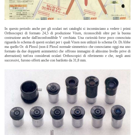
In questo periodo anche per gli oculari nei cataloghi si incominciano a vedere i primi
Orthoscopici di formato 24,5 di produzione Vixen, riconoscibili oltre per la buona
costruzione anche dall'inconfondibile V cerchiata. Una curiosità forse poco conosciuta
riguarda lo schema di questi oculari per i quali Vixen non utilizzò lo schema Or. Di Abbe
ma quello Or. di Plossl (non il Plossl normale simmetrico che conosciamo oggi ma uno
formato da due doppietti asimmetrici che offrono immagini di altissimo livello prive di
aberrazioni) tutt'ora considerati oculari Orthoscopici di riferimento e che, negli anni
successivi, furono offerti anche con barilotto da 31,8 mm.