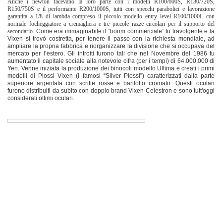
Anche i newton facevano la loro parte con i modelli R100/600S, R130/720S,
R150/750S e il performante R200/1000S, tutti con specchi parabolici e lavorazione
garantita a 1/8 di lambda compreso il piccolo modello entry level R100/1000L con
normale focheggiatore a cremagliera e tre piccole razze circolari per il supporto del
secondario.
Come era immaginabile il “boom commerciale” fu travolgente e la
Vixen si trovò costretta, per tenere il passo con la richiesta mondiale, ad
ampliare la propria fabbrica e riorganizzare la divisione che si occupava del
mercato per l’estero. Gli introiti furono tali che nel Novembre del 1986 fu
aumentato il capitale sociale alla notevole cifra (per i tempi) di 64.000.000 di
Yen. Venne iniziata la produzione dei binocoli modello Ultima e creati i primi
modelli di Plossl Vixen (i famosi “Silver Plossl”) caratterizzati dalla parte
superiore argentata con scritte rosse e barilotto cromato. Questi oculari
furono distribuiti da subito con doppio brand Vixen-Celestron e sono tutt'oggi
considerati ottimi oculari.