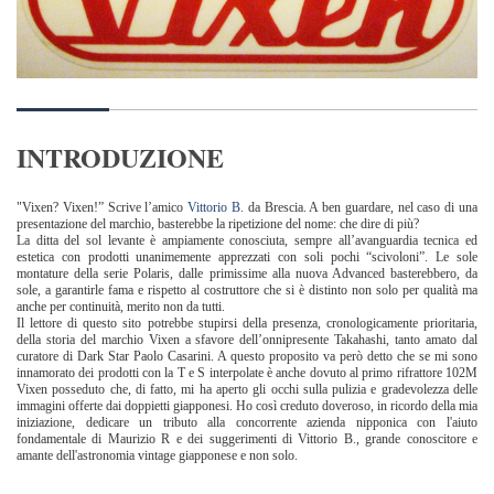
INTRODUZIONE
"Vixen? Vixen!” Scrive l’amico
Vittorio B.
da Brescia. A ben guardare, nel caso di una
presentazione del marchio, basterebbe la ripetizione del nome: che dire di più?
La ditta del sol levante è ampiamente conosciuta, sempre all’avanguardia tecnica ed
estetica con prodotti unanimemente apprezzati con soli pochi “scivoloni”. Le sole
montature della serie Polaris, dalle primissime alla nuova Advanced basterebbero, da
sole, a garantirle fama e rispetto al costruttore che si è distinto non solo per qualità ma
anche per continuità, merito non da tutti.
Il lettore di questo sito potrebbe stupirsi della presenza, cronologicamente prioritaria,
della storia del marchio Vixen a sfavore dell’onnipresente Takahashi, tanto amato dal
curatore di Dark Star Paolo Casarini. A questo proposito va però detto che se mi sono
innamorato dei prodotti con la T e S interpolate è anche dovuto al primo rifrattore 102M
Vixen posseduto che, di fatto, mi ha aperto gli occhi sulla pulizia e gradevolezza delle
immagini offerte dai doppietti giapponesi. Ho così creduto doveroso, in ricordo della mia
iniziazione, dedicare un tributo alla concorrente azienda nipponica con l'aiuto
fondamentale di Maurizio R e dei suggerimenti di Vittorio B., grande conoscitore e
amante dell'astronomia vintage giapponese e non solo.