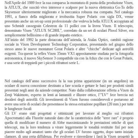
Nell'Aprile del 1989 fece la sua comparsa la montatura di punta della produzione Vixen,
la ATLUX, che suscitò vivo interesse e scalpore per la nuova elettronica Go-To dello
Skysensor ulteriormente migliorato e la meccanica robusta ma compatta. Nel catalogo
1991, a fianco della migliorata e irrobustita Super Polaris con sigla DX, venne
presentato anche un set-up semi professionale che vedeva la bella ATLUX accoppiata ad
uno Schmidt cassegrain Celestron da 11 pollici con la livrea Vixen. Il telescopio,
denominato Vixen “ATLUX SC280L”, corredato da un set di oculari Plossl Silver, era
semplicemente bellissimo e di grande impatto estetico.
All’inizio del 1992 la parte distaccata dell’azienda, la Atalas Optics, cambiò ragione
sociale in Vixen Development Technology Corporation, presentando nel giugno dello
stesso anno le nuove montature Great Polaris e altre “chicche” dedicate agli astrofili
esigenti. Tra queste la reflex Vixen 35mm VX1 appositamente studiata per la fotografia
astronomica, il nuovo SkySensor 3 compatibile sia con la Atlux che con le Great Polaris,
e una serie di treppiedi per i piccoli rifrattori serie L.
Nel catalogo dell’anno successivo fa la sua prima apparizione (in un angolino) un
oculare di nuova concezione destinato a fare scuola e gettare le basi per prodotti simili
presentati negli anni da aziende competitor. Nato dalla collaborazione offerta a Vixen da
Zenji Wakimoto, esperto in lenti ai lantanidi e illustre ottico, l’”LV” fece breccia nei
desideri degli astrofili. Gli investimenti di Vixen furono considerevoli e portarono ad
avere una serie di oculari che presentasse la stessa estrazione pupillare (20 mm.) per tutte
le lunghezze focali
Gli LV erano stati progettati e ottimizzati per lavorare al meglio sui rifrattori
Apocromatici alla Fluorite naturale dato che la caratteristica delle "terre rare" è proprio
quella di modificare il numero di Abbe massimizzando le prestazioni ottiche di quei
telescopi, ma la loro tendenza a virare leggermente le tonalità restituite finì per non
piacere molto agli amatori tanto che gli oculari LV furono oggetto, dopo tanto iniziale
clamore, di una certa diffidenza. Per evolvere e rinverdirne i fasti la Vixen progettò la