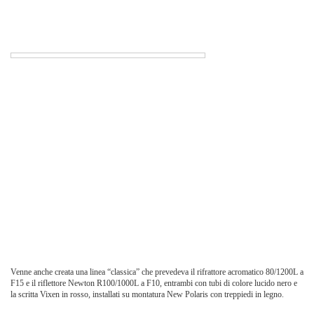
Venne anche creata una linea “classica” che prevedeva il rifrattore acromatico 80/1200L a
F15 e il riflettore Newton R100/1000L a F10, entrambi con tubi di colore lucido nero e
la scritta Vixen in rosso, installati su montatura New Polaris con treppiedi in legno.