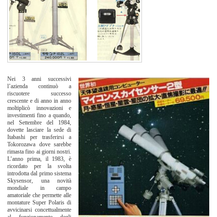
Nei 3 anni successivi
l’azienda continuò a
riscuotere successo
crescente e di anno in anno
moltiplicò innovazioni e
investimenti fino a quando,
nel Settembre del 1984,
dovette lasciare la sede di
Itabashi per trasferirsi a
Tokorozawa dove sarebbe
rimasta fino ai giorni nostri.
L’anno prima, il 1983, è
ricordato per la svolta
introdotta dal primo sistema
Skysensor, una novità
mondiale in campo
amatoriale che permette alle
montature Super Polaris di
avvicinarsi concettualmente