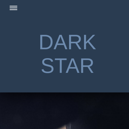
DARK
STAR