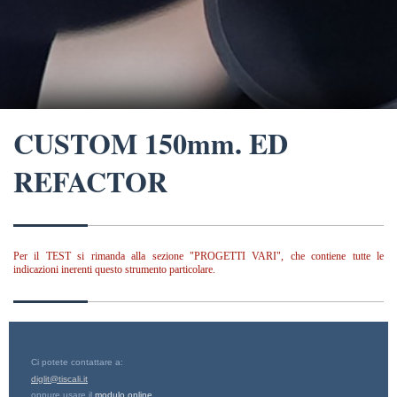
CUSTOM 150mm. ED
REFACTOR
Per il TEST si rimanda alla sezione "PROGETTI VARI", che contiene tutte le
indicazioni inerenti questo strumento particolare.
Ci potete contattare a:
diglit@tiscali.it
oppure usare il
modulo online
.