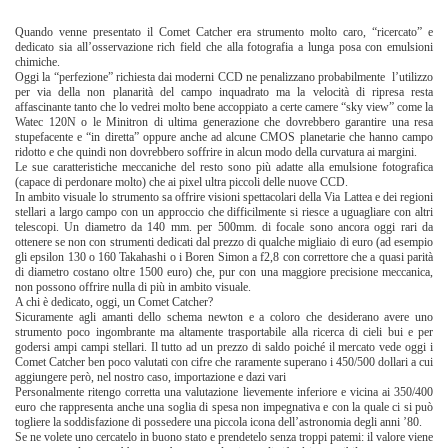
Quando venne presentato il Comet Catcher era strumento molto caro, “ricercato” e
dedicato sia all’osservazione rich field che alla fotografia a lunga posa con emulsioni
chimiche.
Oggi la “perfezione” richiesta dai moderni CCD ne penalizzano probabilmente l’utilizzo
per via della non planarità del campo inquadrato ma la velocità di ripresa resta
affascinante tanto che lo vedrei molto bene accoppiato a certe camere “sky view” come la
Watec 120N o le Minitron di ultima generazione che dovrebbero garantire una resa
stupefacente e “in diretta” oppure anche ad alcune CMOS planetarie che hanno campo
ridotto e che quindi non dovrebbero soffrire in alcun modo della curvatura ai margini.
Le sue caratteristiche meccaniche del resto sono più adatte alla emulsione fotografica
(capace di perdonare molto) che ai pixel ultra piccoli delle nuove CCD.
In ambito visuale lo strumento sa offrire visioni spettacolari della Via Lattea e dei regioni
stellari a largo campo con un approccio che difficilmente si riesce a uguagliare con altri
telescopi. Un diametro da 140 mm. per 500mm. di focale sono ancora oggi rari da
ottenere se non con strumenti dedicati dal prezzo di qualche migliaio di euro (ad esempio
gli epsilon 130 o 160 Takahashi o i Boren Simon a f2,8 con correttore che a quasi parità
di diametro costano oltre 1500 euro) che, pur con una maggiore precisione meccanica,
non possono offrire nulla di più in ambito visuale.
A chi è dedicato, oggi, un Comet Catcher?
Sicuramente agli amanti dello schema newton e a coloro che desiderano avere uno
strumento poco ingombrante ma altamente trasportabile alla ricerca di cieli bui e per
godersi ampi campi stellari. Il tutto ad un prezzo di saldo poiché il mercato vede oggi i
Comet Catcher ben poco valutati con cifre che raramente superano i 450/500 dollari a cui
aggiungere però, nel nostro caso, importazione e dazi vari
Personalmente ritengo corretta una valutazione lievemente inferiore e vicina ai 350/400
euro che rappresenta anche una soglia di spesa non impegnativa e con la quale ci si può
togliere la soddisfazione di possedere una piccola icona dell’astronomia degli anni ’80.
Se ne volete uno cercatelo in buono stato e prendetelo senza troppi patemi: il valore viene