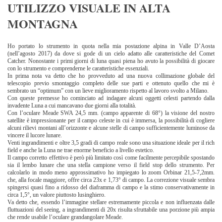
UTILIZZO VISUALE IN ALTA
MONTAGNA
Ho portato lo strumento in quota nella mia postazione alpina in Valle D’Aosta
(nell’agosto 2017) da dove si gode di un cielo adatto alle caratteristiche del Comet
Catcher. Nonostante i primi giorni di luna quasi piena ho avuto la possibilità di giocare
con lo strumento e comprenderne le caratteristiche essenziali.
In prima nota va detto che ho provveduto ad una nuova collimazione globale del
telescopio previo smontaggio completo delle sue parti e ottenuto quello che mi è
sembrato un “optimum” con un lieve miglioramento rispetto al lavoro svolto a Milano.
Con queste premesse ho cominciato ad indagare alcuni oggetti celesti partendo dalla
invadente Luna a cui mancavano due giorni alla totalità.
Con l’oculare Meade SWA 24,5 mm. (campo apparente di 68°) la visione del nostro
satellite è impressionante per il campo celeste in cui è immersa, la possibilità di cogliere
alcuni rilievi montani all’orizzonte e alcune stelle di campo sufficientemente luminose da
vincere il lucore lunare.
Venti ingrandimenti e oltre 3,5 gradi di campo reale sono una situazione ideale per il rich
field e anche la Luna ne trae enorme beneficio a livello estetico.
Il campo corretto effettivo è però più limitato così come facilmente percepibile spostando
sia il lembo lunare che una stella campione verso il field stop dello strumento. Per
calcolarlo in modo meno approssimativo ho impiegato lo zoom Orbinar 21,5-7,2mm.
che, alla focale maggiore, offre circa 23x e 1,73° di campo. La correzione visuale sembra
spingersi quasi fino a ridosso del diaframma di campo e la stimo conservativamente in
circa 1,5°, un valore piuttosto lusinghiero.
Va detto che, essendo l’immagine stellare estremamente piccola e non influenzata dalle
fluttuazioni del seeing, a ingrandimenti di 20x risulta sfruttabile una porzione più ampia
che rende usabile l’oculare grandangolare Meade.