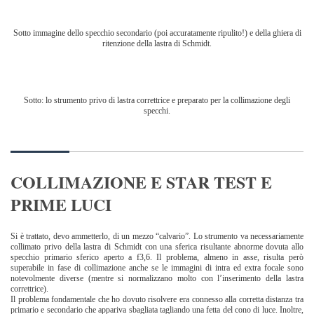
Sotto immagine dello specchio secondario (poi accuratamente ripulito!) e della ghiera di
ritenzione della lastra di Schmidt.
Sotto: lo strumento privo di lastra correttrice e preparato per la collimazione degli
specchi.
COLLIMAZIONE E STAR TEST E
PRIME LUCI
Si è trattato, devo ammetterlo, di un mezzo “calvario”. Lo strumento va necessariamente
collimato privo della lastra di Schmidt con una sferica risultante abnorme dovuta allo
specchio primario sferico aperto a f3,6. Il problema, almeno in asse, risulta però
superabile in fase di collimazione anche se le immagini di intra ed extra focale sono
notevolmente diverse (mentre si normalizzano molto con l’inserimento della lastra
correttrice).
Il problema fondamentale che ho dovuto risolvere era connesso alla corretta distanza tra
primario e secondario che appariva sbagliata tagliando una fetta del cono di luce. Inoltre,