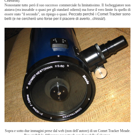
Celestron).
Nonostante tutto però il suo successo commerciale fu limitatissimo. Il focheggiatore non
aiutava (era inusabile o quasi per gli standard odierni) ma forse il vero limite fu quello di
essere stato “il secondo”, un ripiego o quasi.
Peccato perché i Comet Tracker sono
belli (e ne cercherò uno forse per il piacere di averlo...chissà!).
Sopra e sotto due immagini prese dal web (non dell’autore) di un Comet Tracker Meade.