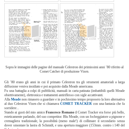
Sopra le immagini delle pagine del manuale Celestron dei primissimi anni ’80 riferito al
Comet Catcher di produzione Vixen.
Gli ’80 erano gli anni in cui il primato Celestron tra gli strumenti amatoriali a larga
diffusione veniva insidiato e poi acquisito dalla Meade americana.
Fu una battaglia a colpi di pubblicità, manuali in carta patinata (imbattibili quelli Meade
obiettivamente), elettronica e trattamenti antiriflesso con sigle accattivanti.
Alla
Meade
non rimasero a guardare e in pochissimo tempo proposero la loro alternativa
al duo Celestron Vixen che si chiamava
COMET TRACKER
con una fantasia che fa
sorridere...
Stando ai gusti del mio amico
Francesco Romano
il Comet Tracker era forse più bello,
esteticamente parlando, del suo competitor. Blu Meade, con un focheggiatore a pignone e
cremagliera tradizionale, la possibilità (meno male!) di collimare il secondario senza
dover smontare la lastra di Schmidt, e una apertura maggiore (153mm. contro i 140 del