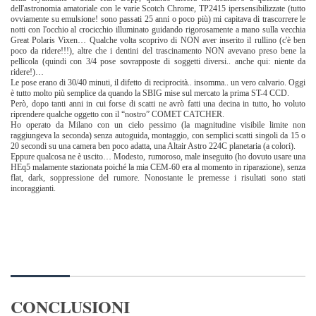
dell'astronomia amatoriale con le varie Scotch Chrome, TP2415 ipersensibilizzate (tutto
ovviamente su emulsione! sono passati 25 anni o poco più) mi capitava di trascorrere le
notti con l'occhio al crocicchio illuminato guidando rigorosamente a mano sulla vecchia
Great Polaris Vixen… Qualche volta scoprivo di NON aver inserito il rullino (c'è ben
poco da ridere!!!), altre che i dentini del trascinamento NON avevano preso bene la
pellicola (quindi con 3/4 pose sovrapposte di soggetti diversi.. anche qui: niente da
ridere!)…
Le pose erano di 30/40 minuti, il difetto di reciprocità.. insomma.. un vero calvario. Oggi
è tutto molto più semplice da quando la SBIG mise sul mercato la prima ST-4 CCD.
Però, dopo tanti anni in cui forse di scatti ne avrò fatti una decina in tutto, ho voluto
riprendere qualche oggetto con il “nostro” COMET CATCHER.
Ho operato da Milano con un cielo pessimo (la magnitudine visibile limite non
raggiungeva la seconda) senza autoguida, montaggio, con semplici scatti singoli da 15 o
20 secondi su una camera ben poco adatta, una Altair Astro 224C planetaria (a colori).
Eppure qualcosa ne è uscito… Modesto, rumoroso, male inseguito (ho dovuto usare una
HEq5 malamente stazionata poiché la mia CEM-60 era al momento in riparazione), senza
flat, dark, soppressione del rumore. Nonostante le premesse i risultati sono stati
incoraggianti.
CONCLUSIONI