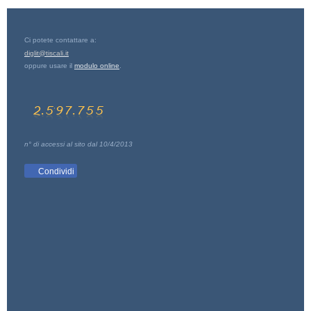
Ci potete contattare a:
diglit@tiscali.it
oppure usare il
modulo online
.
n° di accessi al sito dal 10/4/2013
Condividi