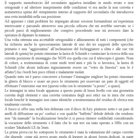
il supporto monobraccio del secondario appariva installato in modo errato e non
ortogonale e ad ulteriore inasprimento delle condizioni vi era anche la non corretta e
asimmetrica spinta del riempimento interno al supporto del secondario che introduceva
una certa instabilità nella sua posizione.
Ad appurare i citati problemi ho impiegato alcune sessioni formandomi un’esperienza
interessante e passando attraverso una piccola odissea che mi avrebbe snervato se i
piccoli passi di miglioramento che compivo procedendo non mi avessero dato la
speranza di dipanare la matassa.
Una volta ottenuta una accettabile ortogonalità e allineamento di tutti i componenti (che
ha richiesto anche lo spessoramento laterale di uno dei tre supporti dello specchio
primario e una “aggiustatina" all’inclinazione del focheggiatore a slitta e alle sue viti
laterali di spinta) ho potuto rimontare la lastra di Schmidt e cominciare la ricerca della sua
corretta posizione di montaggio che NON era quella con cui il telescopio è giunto. Nota
di colore, a testimonianza di come molti trent’anni e più fa si lavorava, la lastra di
Schmidt (che alcuni indicano ingiustamente essere un “vetro da finestra”: non lo è
affatto!) ha i bordi ben poco rifiniti e malamente molati.
Quando tutto mi è parso concorrere a formare l’immagine migliore ho potuto rimontare
la ghiera di blocco e usare un poco lo strumento per osservare un paio di oggetti ed
effettuare l’ennesimo star test (questa volta con lo strumento “a posto”, o quasi).
Le immagini in intra focale appaiono a questo punto di buon livello con una geometria
corretta degli elementi e una corretta centratura degli assi ottici sia in intra che extra
focale benché le immagini non siano identiche a testimonianza del residuo di sferica non
totalmente corretto.
A fuoco si offre una stella ben delineata con il disco di Airy piuttosto netto e un paio di
anelli di diffrazione un po’ confusi e con qualche “baffetto” debole debole che rendono
non “da manuale” la focalizzazione benché ci si possa ritenere soddisfatti considerando
la vocazione dello strumento e il fatto che lo star test sia stato operato a 100x con un
oculare Takahashi LE da 5mm.
La prima prova cui ho sottoposto lo strumento è stata la valutazione del campo corretto
che dipende, come già avevo avuto modo di leggere in alcuni forum dedicati, in parte