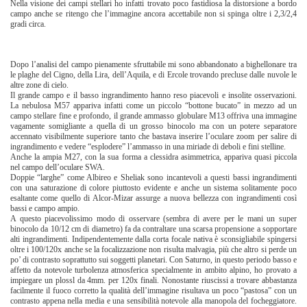
Nella visione dei campi stellari ho infatti trovato poco fastidiosa la distorsione a bordo
campo anche se ritengo che l’immagine ancora accettabile non si spinga oltre i 2,3/2,4
gradi circa.
Dopo l’analisi del campo pienamente sfruttabile mi sono abbandonato a bighellonare tra
le plaghe del Cigno, della Lira, dell’Aquila, e di Ercole trovando precluse dalle nuvole le
altre zone di cielo.
Il grande campo e il basso ingrandimento hanno reso piacevoli e insolite osservazioni.
La nebulosa M57 appariva infatti come un piccolo “bottone bucato” in mezzo ad un
campo stellare fine e profondo, il grande ammasso globulare M13 offriva una immagine
vagamente somigliante a quella di un grosso binocolo ma con un potere separatore
accennato visibilmente superiore tanto che bastava inserire l’oculare zoom per salire di
ingrandimento e vedere “esplodere” l’ammasso in una miriade di deboli e fini stelline.
Anche la ampia M27, con la sua forma a clessidra asimmetrica, appariva quasi piccola
nel campo dell’oculare SWA.
Doppie “larghe” come Albireo e Sheliak sono incantevoli a questi bassi ingrandimenti
con una saturazione di colore piuttosto evidente e anche un sistema solitamente poco
esaltante come quello di Alcor-Mizar assurge a nuova bellezza con ingrandimenti così
bassi e campo ampio.
A questo piacevolissimo modo di osservare (sembra di avere per le mani un super
binocolo da 10/12 cm di diametro) fa da contraltare una scarsa propensione a sopportare
alti ingrandimenti. Indipendentemente dalla corta focale nativa è sconsigliabile spingersi
oltre i 100/120x anche se la focalizzazione non risulta malvagia, più che altro si perde un
po’ di contrasto soprattutto sui soggetti planetari. Con Saturno, in questo periodo basso e
affetto da notevole turbolenza atmosferica specialmente in ambito alpino, ho provato a
impiegare un plossl da 4mm. per 120x finali. Nonostante riuscissi a trovare abbastanza
facilmente il fuoco corretto la qualità dell’immagine risultava un poco “pastosa” con un
contrasto appena nella media e una sensibilità notevole alla manopola del focheggiatore.