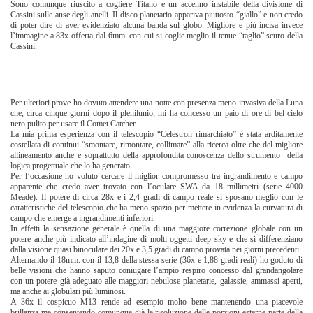
Sono comunque riuscito a cogliere Titano e un accenno instabile della divisione di
Cassini sulle anse degli anelli. Il disco planetario appariva piuttosto “giallo” e non credo
di poter dire di aver evidenziato alcuna banda sul globo. Migliore e più incisa invece
l’immagine a 83x offerta dal 6mm. con cui si coglie meglio il tenue “taglio” scuro della
Cassini.
Per ulteriori prove ho dovuto attendere una notte con presenza meno invasiva della Luna
che, circa cinque giorni dopo il plenilunio, mi ha concesso un paio di ore di bel cielo
nero pulito per usare il Comet Catcher.
La mia prima esperienza con il telescopio “Celestron rimarchiato” è stata arditamente
costellata di continui “smontare, rimontare, collimare” alla ricerca oltre che del migliore
allineamento anche e soprattutto della approfondita conoscenza dello strumento della
logica progettuale che lo ha generato.
Per l’occasione ho voluto cercare il miglior compromesso tra ingrandimento e campo
apparente che credo aver trovato con l’oculare SWA da 18 millimetri (serie 4000
Meade). Il potere di circa 28x e i 2,4 gradi di campo reale si sposano meglio con le
caratteristiche del telescopio che ha meno spazio per mettere in evidenza la curvatura di
campo che emerge a ingrandimenti inferiori.
In effetti la sensazione generale è quella di una maggiore correzione globale con un
potere anche più indicato all’indagine di molti oggetti deep sky e che si differenziano
dalla visione quasi binoculare dei 20x e 3,5 gradi di campo provata nei giorni precedenti.
Alternando il 18mm. con il 13,8 della stessa serie (36x e 1,88 gradi reali) ho goduto di
belle visioni che hanno saputo coniugare l’ampio respiro concesso dal grandangolare
con un potere già adeguato alle maggiori nebulose planetarie, galassie, ammassi aperti,
ma anche ai globulari più luminosi.
A 36x il cospicuo M13 rende ad esempio molto bene mantenendo una piacevole
brillanza ma consentendo comunque già la risoluzione delle porzioni esterne parte della