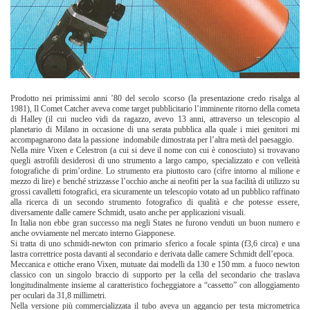
Prodotto nei primissimi anni ’80 del secolo scorso (la presentazione credo risalga al
1981), Il Comet Catcher aveva come target pubblicitario l’imminente ritorno della cometa
di Halley (il cui nucleo vidi da ragazzo, avevo 13 anni, attraverso un telescopio al
planetario di Milano in occasione di una serata pubblica alla quale i miei genitori mi
accompagnarono data la passione indomabile dimostrata per l’altra metà del paesaggio.
Nella mire Vixen e Celestron (a cui si deve il nome con cui è conosciuto) si trovavano
quegli astrofili desiderosi di uno strumento a largo campo, specializzato e con velleità
fotografiche di prim’ordine. Lo strumento era piuttosto caro (cifre intorno al milione e
mezzo di lire) e benché strizzasse l’occhio anche ai neofiti per la sua facilità di utilizzo su
grossi cavalletti fotografici, era sicuramente un telescopio votato ad un pubblico raffinato
alla ricerca di un secondo strumento fotografico di qualità e che potesse essere,
diversamente dalle camere Schmidt, usato anche per applicazioni visuali.
In Italia non ebbe gran successo ma negli States ne furono venduti un buon numero e
anche ovviamente nel mercato interno Giapponese.
Si tratta di uno schmidt-newton con primario sferico a focale spinta (f3,6 circa) e una
lastra correttrice posta davanti al secondario e derivata dalle camere Schmidt dell’epoca.
Meccanica e ottiche erano Vixen, mutuate dai modelli da 130 e 150 mm. a fuoco newton
classico con un singolo braccio di supporto per la cella del secondario che traslava
longitudinalmente insieme al caratteristico focheggiatore a “cassetto” con alloggiamento
per oculari da 31,8 millimetri.
Nella versione più commercializzata il tubo aveva un aggancio per testa micrometrica