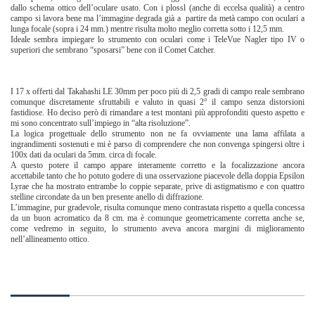
dallo schema ottico dell’oculare usato. Con i plossl (anche di eccelsa qualità) a centro
campo si lavora bene ma l’immagine degrada già a partire da metà campo con oculari a
lunga focale (sopra i 24 mm.) mentre risulta molto meglio corretta sotto i 12,5 mm.
Ideale sembra impiegare lo strumento con oculari come i TeleVue Nagler tipo IV o
superiori che sembrano “sposarsi” bene con il Comet Catcher.
I 17 x offerti dal Takahashi LE 30mm per poco più di 2,5 gradi di campo reale sembrano
comunque discretamente sfruttabili e valuto in quasi 2° il campo senza distorsioni
fastidiose. Ho deciso però di rimandare a test montani più approfonditi questo aspetto e
mi sono concentrato sull’impiego in “alta risoluzione”.
La logica progettuale dello strumento non ne fa ovviamente una lama affilata a
ingrandimenti sostenuti e mi è parso di comprendere che non convenga spingersi oltre i
100x dati da oculari da 5mm. circa di focale.
A questo potere il campo appare interamente corretto e la focalizzazione ancora
accettabile tanto che ho potuto godere di una osservazione piacevole della doppia Epsilon
Lyrae che ha mostrato entrambe lo coppie separate, prive di astigmatismo e con quattro
stelline circondate da un ben presente anello di diffrazione.
L’immagine, pur gradevole, risulta comunque meno contrastata rispetto a quella concessa
da un buon acromatico da 8 cm. ma è comunque geometricamente corretta anche se,
come vedremo in seguito, lo strumento aveva ancora margini di miglioramento
nell’allineamento ottico.