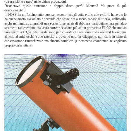
(da arancione a nero) nelle ultime produzioni.
Desideravo quello arancione a doppio disco però! Motivo? Mi piace di più
esteticamente...
Il 140SS ha un fascino tutto suo: se ne sono lette di cotte e di crude e chi lo ha avuto lo
ha anche amato e/o odiato a seconda che fosse più o meno capace di usarlo, collimarlo,
anche nei limiti strutturali di una scelta forse errata di abbinare parti ottiche nate per altro
strumenti (ad esempio una lastra correttrice adatta più ad un primario a F1,9/2 che non ad
uno aperto a F3,6). Ma queste sono particolarità che rendono interessante il telescopio,
almeno ai miei occhi. Sono riuscito a trovarne uno, in Giappone, non certo in stato di
conservazione rimarchevole ma almeno completo (e nemmeno economico se vogliamo
proprio dirla tutta!).