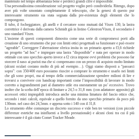
mantenuto nel tempo abbastanza bene e perderci grandi cifre è impossibile.
Una personalissima considerazione sul progetto voglio però condividerla. Ritengo, dopo
aver più volte smontato completamente il telescopio, che la genesi di questo pur
interessante strumento sia stata segnata dalla pre-esistenza degli elementi che lo
compongono.
Il tubo, il focheggiatore, gli anelli e il cercatore sono mutuati dal Vixen 130, la lastra
correttrice è derivata dalla camera Schmidt già in listino Celestron/Vixen, il secondario è
uno standard Vixen.
L’insieme di questi componenti dimostra come una serie di compromessi porti alla
creazione di uno strumento che pur con limiti ottici progettuali sa funzionare e può essere
“agreable”. Correggere l’aberrazione sferica insita in un primario aperto a f3,6 richiede
un progetto “ad hoc” e impiegare una lastra “disponibile” e nata per operare in modo
ottimale con uno specchio aperto invece a f2 circa impone ovvi problemi che possono far
storcere il naso ai puristi ma che si compensano con un prezzo di acquisto molto limitato
(alcuni oculari costano molto di più ad esempio…). Oggi siamo disposti a “passarci
sopra”: con 350/400 euro possiamo riuscire a comprare lo strumento e usarlo nei limiti
che gli sono propri, ma al tempo della commercializzazione spendere milioni di lire e
trovarsi a convivere con handicap importanti come l’impossibilità di lavorare in modo
corretto a ingrandimenti pari al diametro utile era onestamente un po’ eccessivo. Trovo
inoltre che la scelta dell’epoca di limitare a 24,5 o 31,8 mm. (con adattatore apposito) gli
accessori ottici impiegabili introduca anche una minima limatura del fascio ottico che,
secondo i miei calcoli, equivale a quello fornito da uno specchio primario da poco più
130mm. nel caso dei 24,5mm. e appena sotto i 140 con il 31,8.
Lo strumento ebbe comunque un discreto successo e vide ben tre versioni (con piccole
differenze estetiche ma ininfluenti a livello prestazionale) e alcuni cloni tra cui il più
interessante è il già citato Comet Tracker Meade.