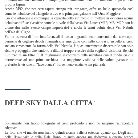
propria figura.
Anche M92, che per certi aspetti ritengo più intrigante, offre un bello spettacolo così
come le nebulose del triangolo estivo e le principali galassie nell’Orsa Maggiore.
Ciò che affascina è comunque la capacità dello strumento di mettere in evidenza alcune
nebulose diffuse classiche come le nuvole della bassa Via Lattea (M16, M8, M20 con le
ultime due nello stesso campo inquadrato) e anche le tenui volute della Veil Nebula
nell’ala del Cigno.
Pur in assenza di filtri interferenziali il basso ingrandimento consentito dal telescopio
permette di cogliere deboli filamenti che emergono con netto contrasto rispetto al cielo
stellato circostante. la forma della Veil Nebula, è quasi interamente discernibile con solo
alcune propaggini che tendono a diluirsi troppo e uscire dalla soglia di visibilità. Benché
l’utilizzo di un filtro OIII migliorasse il contrasto della nebulosa con il fondo cielo e
permettesse ad una prima occhiata una maggiore visibilità delle volute gassose ho
preferito la visione in “luce bianca”, forse meno eclatante ma più reale.
DEEP SKY DALLA CITTA'
Solitamente non faccio fotografie al cielo profondo e non ho neppure l'attrezzatura
adeguata.
Le foto che vi mando non hanno quindi alcuna velleità estetica, quanto qui Dagli anni
della Hyakutake e della Hale Bopp, quando ancora mi dedicavo a questa branca