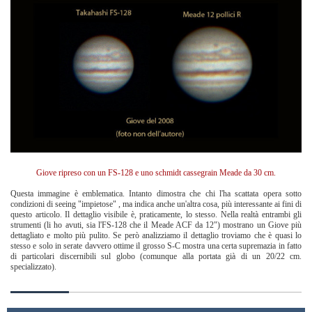
Giove ripreso con un FS-128 e uno schmidt cassegrain Meade da 30 cm.
Questa immagine è emblematica. Intanto dimostra che chi l'ha scattata opera sotto
condizioni di seeing "impietose" , ma indica anche un'altra cosa, più interessante ai fini di
questo articolo. Il dettaglio visibile è, praticamente, lo stesso. Nella realtà entrambi gli
strumenti (li ho avuti, sia l'FS-128 che il Meade ACF da 12") mostrano un Giove più
dettagliato e molto più pulito. Se però analizziamo il dettaglio troviamo che è quasi lo
stesso e solo in serate davvero ottime il grosso S-C mostra una certa supremazia in fatto
di particolari discernibili sul globo (comunque alla portata già di un 20/22 cm.
specializzato).