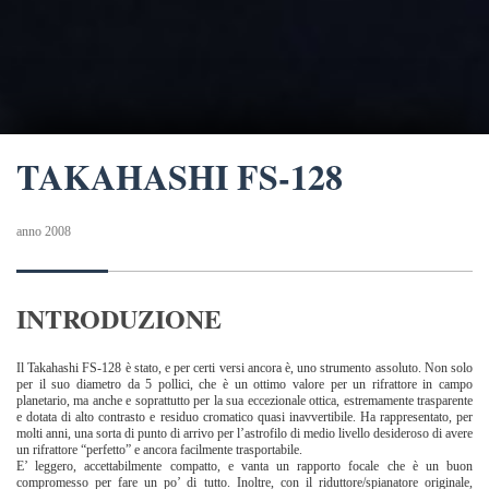
TAKAHASHI FS-128
anno 2008
INTRODUZIONE
Il Takahashi FS-128 è stato, e per certi versi ancora è, uno strumento assoluto. Non solo
per il suo diametro da 5 pollici, che è un ottimo valore per un rifrattore in campo
planetario, ma anche e soprattutto per la sua eccezionale ottica, estremamente trasparente
e dotata di alto contrasto e residuo cromatico quasi inavvertibile. Ha rappresentato, per
molti anni, una sorta di punto di arrivo per l’astrofilo di medio livello desideroso di avere
un rifrattore “perfetto” e ancora facilmente trasportabile.
E’ leggero, accettabilmente compatto, e vanta un rapporto focale che è un buon
compromesso per fare un po’ di tutto. Inoltre, con il riduttore/spianatore originale,