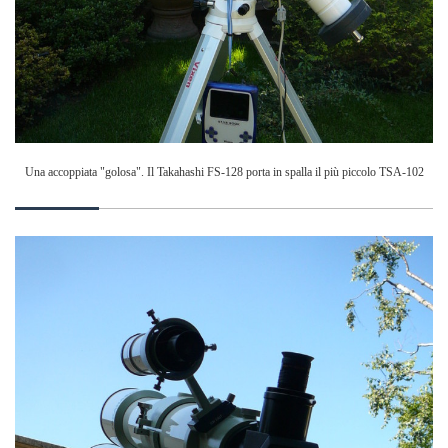
Una accoppiata "golosa". Il Takahashi FS-128 porta in spalla il più piccolo TSA-102