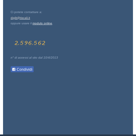
Ci potete contattare a:
diglit@tiscali.it
oppure usare il
modulo online
.
n° di accessi al sito dal 10/4/2013
Condividi