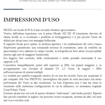
Il Vixen 80-ED su una Vixen GP. Foto non dell'autore
IMPRESSIONI D'USO
l'80 ED con focale di f9 fu il mio secondo rifrattore apocromatico.
Venivo dall'ottima esperienza con il primo Meade 102 ED f9 (strumento davvero di
ottimo livello se si eccettuano i problemi al focheggiatore) e il più piccolo Vixen mi
deliziò per alcuni mesi con immagini bellissime.
Il rapporto focale poco spinto, la modesta apertura, e la combinazione dei vetri a bassa
dispersione garantivano una sostanziale assenza di cromatismo, tanto da renderlo un
apocromatico vero (almeno in campo visuale, in fotografia un lieve alone era percepibile
intorno agli astri di maggiore luminosità).
Era leggero, ben costruito, bello esteticamente e molto portatile nonostante il suo
rapporto a f9.
Consentiva tranquillamente poteri utili superiori ai 200x sui pianeti maggiori e, in
accoppiamento con l'oculare al lantanio LV 2,5 Vixen, di reggere i 300x
nell'osservazione di sistemi multipli.
Lo vendetti per qualche sciagurato motivo di cui non ho ricordo, forse per acquistare il
più compatto Tele Vue PRONTO, meraviglioso dal punto di vista meccanico ma meno
performante del Vixen in alta risoluzione. La foto d'apertura non è mia ma ritrae lo
strumento nella medesima configurazione in cui lo utilizzavo, su montatura originale
Great Polaris Vixen.
Esistono alcuni test sul web di questo rifrattore "indovinato", tutti molto positivi. Riporto
due piccoli contributi in inglese che possono essere recuperati, insieme ad altri, sul noto
sito www.excelsis.com