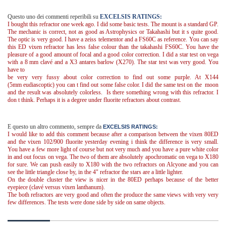
Questo uno dei commenti reperibili su
EXCELSIS RATINGS:
I bought this refractor one week ago. I did some basic tests. The mount is a standard GP.
The mechanic is correct, not as good as Astrophysics or Takahashi but it s quite good.
The optic is very good. I have a zeiss telementor and a FS60C as reference. You can say
this ED vixen refractor has less false colour than the takahashi FS60C. You have the
pleasure of a good amount of focal and a good color correction. I did a star test on vega
with a 8 mm clavé and a X3 antares barlow (X270). The star test was very good. You
have to
be very very fussy about color correction to find out some purple. At X144
(5mm eudiascoptic) you can t find out some false color. I did the same test on the moon
and the result was absolutely colorless. Is there something wrong with this refractor. I
don t think. Perhaps it is a degree under fluorite refractors about contrast.
E questo un altro commento, sempre da
EXCELSIS RATINGS:
I would like to add this comment because after a comparison between the vixen 80ED
and the vixen 102/900 fluorite yesterday evening i think the difference is very small.
You have a few more light of course but not very much and you have a pure white color
in and out focus on vega. The two of them are absolutely apochromatic on vega to X180
for sure. We can push easily to X180 with the two refractors on Alcyone and you can
see the little triangle close by, in the 4" refractor the stars are a little lighter.
On the double cluster the view is nicer in the 80ED perhaps because of the better
eyepiece (clavé versus vixen lanthanum).
The both refractors are very good and often the produce the same views with very very
few differences. The tests were done side by side on same objects.