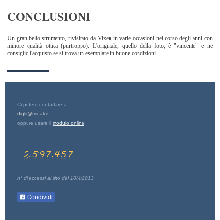
CONCLUSIONI
Un gran bello strumento, rivisitato da Vixen in varie occasioni nel corso degli anni con
minore qualità ottica (purtroppo). L'originale, quello della foto, è "vincente" e ne
consiglio l'acquisto se si trova un esemplare in buone condizioni.
Ci potete contattare a:
diglit@tiscali.it
oppure usare il
modulo online
.
n° di accessi al sito dal 10/4/2013
Condividi