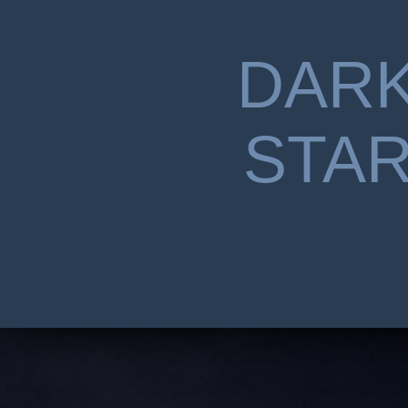
DAR
STA