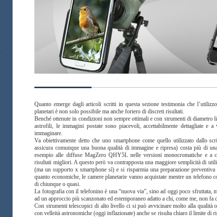
Quanto emerge dagli articoli scritti in questa sezione testimonia che l’utilizz
planetari è non solo possibile ma anche foriero di discreti risultati.
Benché ottenute in condizioni non sempre ottimali e con strumenti di diametro lim
astrofili, le immagini postate sono piacevoli, accettabilmente dettagliate e a
immaginare.
Va obiettivamente detto che uno smartphone come quello utilizzato dallo scr
assicura comunque una buona qualità di immagine e ripresa) costa più di u
esempio alle diffuse MagZero QHY5L nelle versioni monocromatiche e a co
risultati migliori. A questo però va contrapposta una maggiore semplicità di util
(ma un supporto x smartphone sì) e si risparmia una preparazione preventiva ch
quanto economiche, le camere planetarie vanno acquistate mentre un telefono 
di chiunque o quasi.
La fotografia con il telefonino è una “nuova via”, sino ad oggi poco sfruttata, ma
ad un approccio più scanzonato ed estemporaneo adatto a chi, come me, non fa de
Con strumenti telescopici di alto livello ci si può avvicinare molto alla qual
con velleità astronomiche (oggi inflazionate) anche se risulta chiaro il limite di 