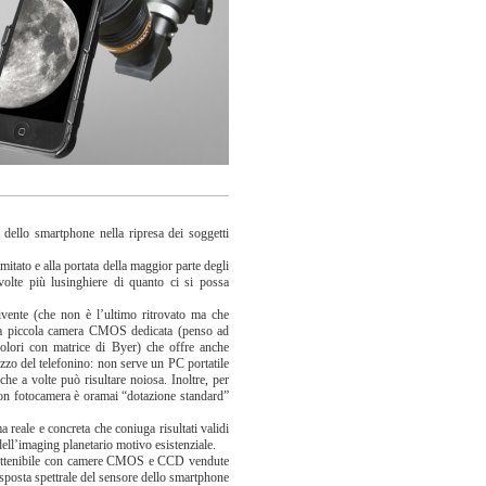
o dello smartphone nella ripresa dei soggetti
itato e alla portata della maggior parte degli
 volte più lusinghiere di quanto ci si possa
ivente (che non è l’ultimo ritrovato ma che
na piccola camera CMOS dedicata (penso ad
lori con matrice di Byer) che offre anche
izzo del telefonino: non serve un PC portatile
e a volte può risultare noiosa. Inoltre, per
con fotocamera è oramai “dotazione standard”
 reale e concreta che coniuga risultati validi
ll’imaging planetario motivo esistenziale.
ità ottenibile con camere CMOS e CCD vendute
risposta spettrale del sensore dello smartphone