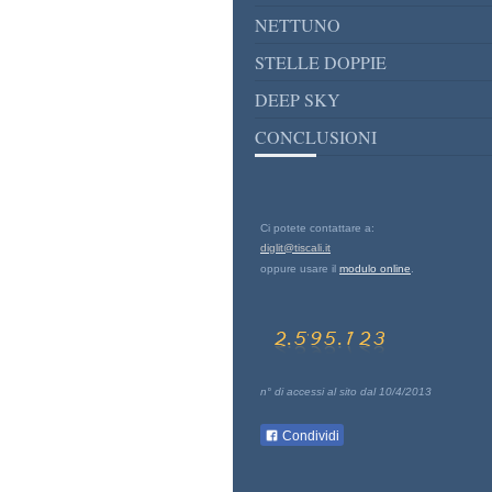
NETTUNO
STELLE DOPPIE
DEEP SKY
CONCLUSIONI
Ci potete contattare a:
diglit@tiscali.it
oppure usare il
modulo online
.
n° di accessi al sito dal 10/4/2013
Condividi