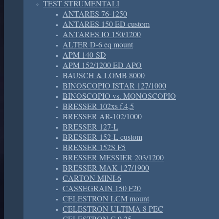
TEST STRUMENTALI
ANTARES 76-1250
ANTARES 150 ED custom
ANTARES IO 150/1200
ALTER D-6 eq mount
APM 140-SD
APM 152/1200 ED APO
BAUSCH & LOMB 8000
BINOSCOPIO ISTAR 127/1000
BINOSCOPIO vs. MONOSCOPIO
BRESSER 102xs f.4,5
BRESSER AR-102/1000
BRESSER 127-L
BRESSER 152-L custom
BRESSER 152S F5
BRESSER MESSIER 203/1200
BRESSER MAK 127/1900
CARTON MINI-6
CASSEGRAIN 150 F20
CELESTRON LCM mount
CELESTRON ULTIMA 8 PEC
CELESTRON C 9.25