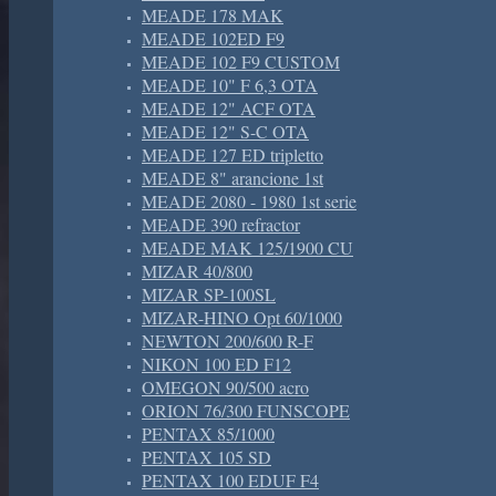
MEADE 178 MAK
MEADE 102ED F9
MEADE 102 F9 CUSTOM
MEADE 10" F 6,3 OTA
MEADE 12" ACF OTA
MEADE 12" S-C OTA
MEADE 127 ED tripletto
MEADE 8" arancione 1st
MEADE 2080 - 1980 1st serie
MEADE 390 refractor
MEADE MAK 125/1900 CU
MIZAR 40/800
MIZAR SP-100SL
MIZAR-HINO Opt 60/1000
NEWTON 200/600 R-F
NIKON 100 ED F12
OMEGON 90/500 acro
ORION 76/300 FUNSCOPE
PENTAX 85/1000
PENTAX 105 SD
PENTAX 100 EDUF F4