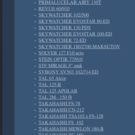
PRIMALUCELAB AIRY 130T
REVUE 60/910
SKYWATCHER 102/500
SKYWATCHER EVOSTAR 80-ED
SKYWATCHER 130 PDS
SKYWATCHER EVOSTAR 100-ED
SKYWATCHER 72-ED
SKYWATCHER 180/2700 MAKSUTOV
SOLVER 127 F10 acro
STEIN OPTIK 77/910
STF MIRAGE 8" mak
SVBONY SV503 102/714 ED
TAL 65 Alcor
TAL 125-R
TAL 125 APOLAR
TAL 2M - 150 f8
TAKAHASHI FS-78
TAKAHASHI CN-212
TAKAHASHI TSA102 e FS-128
TAKAHASHI FS ,102
TAKAHASHI MEWLON 180-B
TAKAHASHI TG 150