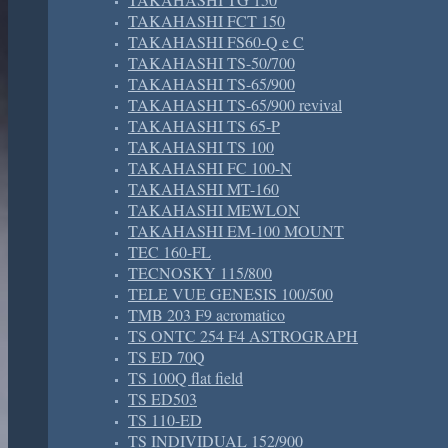
TAKAHASHI FCT 150
TAKAHASHI FS60-Q e C
TAKAHASHI TS-50/700
TAKAHASHI TS-65/900
TAKAHASHI TS-65/900 revival
TAKAHASHI TS 65-P
TAKAHASHI TS 100
TAKAHASHI FC 100-N
TAKAHASHI MT-160
TAKAHASHI MEWLON
TAKAHASHI EM-100 MOUNT
TEC 160-FL
TECNOSKY 115/800
TELE VUE GENESIS 100/500
TMB 203 F9 acromatico
TS ONTC 254 F4 ASTROGRAPH
TS ED 70Q
TS 100Q flat field
TS ED503
TS 110-ED
TS INDIVIDUAL 152/900