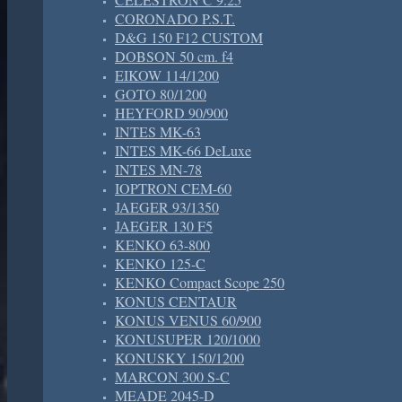
CORONADO P.S.T.
D&G 150 F12 CUSTOM
DOBSON 50 cm. f4
EIKOW 114/1200
GOTO 80/1200
HEYFORD 90/900
INTES MK-63
INTES MK-66 DeLuxe
INTES MN-78
IOPTRON CEM-60
JAEGER 93/1350
JAEGER 130 F5
KENKO 63-800
KENKO 125-C
KENKO Compact Scope 250
KONUS CENTAUR
KONUS VENUS 60/900
KONUSUPER 120/1000
KONUSKY 150/1200
MARCON 300 S-C
MEADE 2045-D