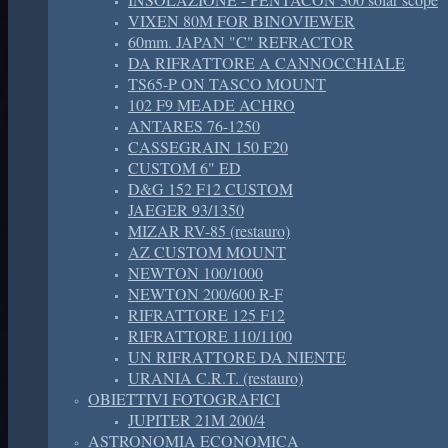
VIXEN 80M FOR BINOVIEWER
60mm. JAPAN "C" REFRACTOR
DA RIFRATTORE A CANNOCCHIALE
TS65-P ON TASCO MOUNT
102 F9 MEADE ACHRO
ANTARES 76-1250
CASSEGRAIN 150 F20
CUSTOM 6" ED
D&G 152 F12 CUSTOM
JAEGER 93/1350
MIZAR RV-85 (restauro)
AZ CUSTOM MOUNT
NEWTON 100/1000
NEWTON 200/600 R-F
RIFRATTORE 125 F12
RIFRATTORE 110/1100
UN RIFRATTORE DA NIENTE
URANIA C.R.T. (restauro)
OBIETTIVI FOTOGRAFICI
JUPITER 21M 200/4
ASTRONOMIA ECONOMICA