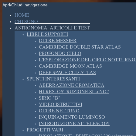
Apri/Chiudi navigazione
HOME
CHI SONO
ASTRONOMIA: ARTICOLI E TEST
LIBRI E SUPPORTI
OLTRE MESSIER
CAMBRIDGE DOUBLE STAR ATLAS
PROFONDO CIELO
L'ESPLORAZIONE DEL CIELO NOTTURNO
CAMBRIDGE MOON ATLAS
DEEP SPACE CCD ATLAS
SPUNTI INTERESSANTI
ABERRAZIONE CROMATICA
HI-RES: OSTRUZIONE SI' o NO?
SIRIO "B"
VIDEO ISTRUTTIVI
OLTRE NETTUNO
INQUINAMENTO LUMINOSO
INTRODUZIONE AI TELESCOPI
PROGETTI VARI
INSOLAZIONE - PENTACON 300 solar scope