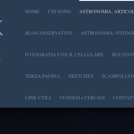
HOME
CHI SONO
ASTRONOMIA: ARTICOL
K
BLOG OSSERVATIVO
ASTRONOMIA: FOTOGR
R
FOTOGRAFIA CON IL CELLULARE
HOUSTON
TERZA PAGINA
SKETCHES
SCAMPOLI ST
LINK UTILI
VENDESI e CERCASI
CONTATT