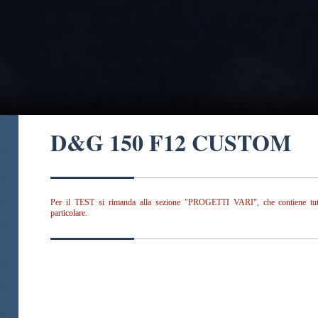
D&G 150 F12 CUSTOM
Per il TEST si rimanda alla sezione "PROGETTI VARI", che contiene tutte
particolare.