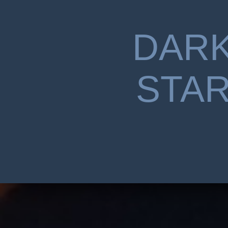
DAR
STA