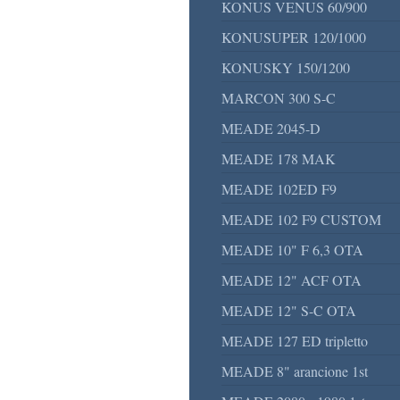
KONUS VENUS 60/900
KONUSUPER 120/1000
KONUSKY 150/1200
MARCON 300 S-C
MEADE 2045-D
MEADE 178 MAK
MEADE 102ED F9
MEADE 102 F9 CUSTOM
MEADE 10" F 6,3 OTA
MEADE 12" ACF OTA
MEADE 12" S-C OTA
MEADE 127 ED tripletto
MEADE 8" arancione 1st