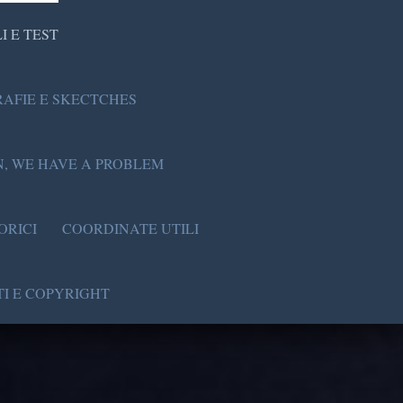
I E TEST
AFIE E SKECTCHES
, WE HAVE A PROBLEM
ORICI
COORDINATE UTILI
I E COPYRIGHT