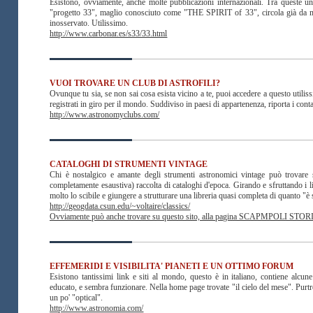
Esistono, ovviamente, anche molte pubblicazioni internazionali. Tra queste un
"progetto 33", maglio conosciuto come "THE SPIRIT of 33", circola già da mol
inosservato. Utilissimo.
http://www.carbonar.es/s33/33.html
VUOI TROVARE UN CLUB DI ASTROFILI?
Ovunque tu sia, se non sai cosa esista vicino a te, puoi accedere a questo utili
registrati in giro per il mondo. Suddiviso in paesi di appartenenza, riporta i contat
http://www.astronomyclubs.com/
CATALOGHI DI STRUMENTI VINTAGE
Chi è nostalgico e amante degli strumenti astronomici vintage può trovare
completamente esaustiva) raccolta di cataloghi d'epoca. Girando e sfruttando i l
molto lo scibile e giungere a strutturare una libreria quasi completa di quanto "è 
http://geogdata.csun.edu/~voltaire/classics/
Ovviamente può anche trovare su questo sito, alla pagina SCAPMPOLI STORICI
EFFEMERIDI E VISIBILITA' PIANETI E UN OTTIMO FORUM
Esistono tantissimi link e siti al mondo, questo è in italiano, contiene alcu
educato, e sembra funzionare. Nella home page trovate "il cielo del mese". Purtrop
un po' "optical".
http://www.astronomia.com/