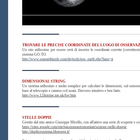
TROVARE LE PRECISE COORDINATE DEL LUOGO DI OSSERVA
Un sito utilissimo per essere certi di inserire le coordinate corrette (correttis
sistema GO-TO.
http://www.sunearthtools.com/dp/tools/pos_earth.php?lang=it
DIMENSIONAL STRING
Un sistema utilissimo e molto semplice per calcolare le dimensioni, sul sensore
base al telescopio e camera ccd usata. Davvero intuitivo e ben fatto.
http://www.12dstring.me.uk/fov.htm
STELLE DOPPIE
Gestito dal mio amico Giuseppe Micello, con all'attivo una serie di scoperte e con
https://sites.google.com/site/passioneastronomiait/sezione-stelle-doppie
http://duplicesistema.blogspot.it/