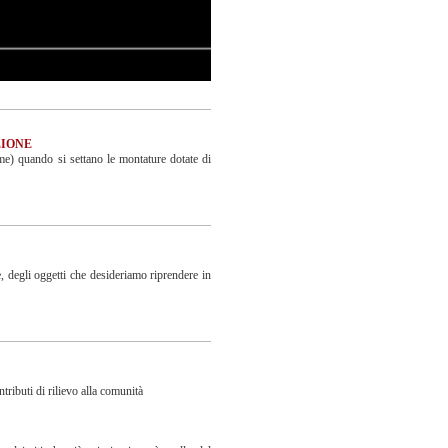
ZIONE
sime) quando si settano le montature dotate di
, degli oggetti che desideriamo riprendere in
tributi di rilievo alla comunità