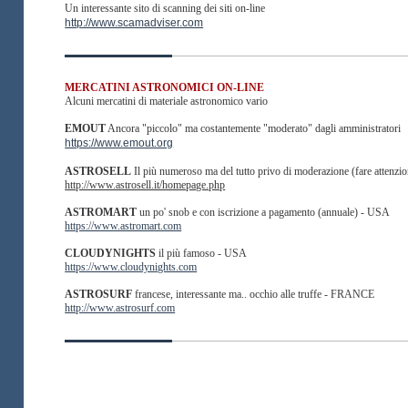
Un interessante sito di scanning dei siti on-line
http://www.scamadviser.com
MERCATINI ASTRONOMICI ON-LINE
Alcuni mercatini di materiale astronomico vario
EMOUT
Ancora "piccolo" ma costantemente "moderato" dagli amministratori
https://www.emout.org
ASTROSELL
Il più numeroso ma del tutto privo di moderazione (fare attenzio
http://www.astrosell.it/homepage.php
ASTROMART
un po' snob e con iscrizione a pagamento (annuale) - USA
https://www.astromart.com
CLOUDYNIGHTS
il più famoso - USA
https://www.cloudynights.com
ASTROSURF
francese, interessante ma.. occhio alle truffe - FRANCE
http://www.astrosurf.com