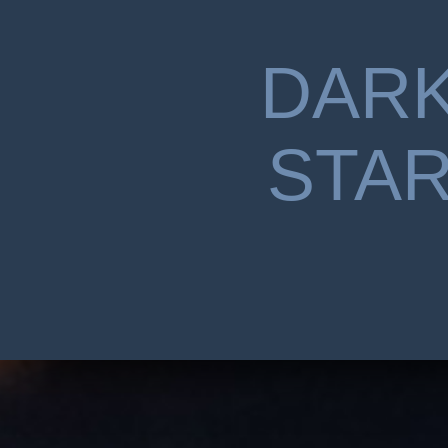
DAR
STA