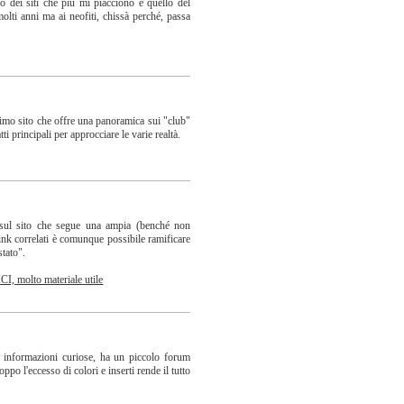
o dei siti che più mi piacciono è quello del
ti anni ma ai neofiti, chissà perché, passa
ssimo sito che offre una panoramica sui "club"
ti principali per approcciare le varie realtà.
 sul sito che segue una ampia (benché non
ink correlati è comunque possibile ramificare
stato".
, molto materiale utile
ne informazioni curiose, ha un piccolo forum
po l'eccesso di colori e inserti rende il tutto