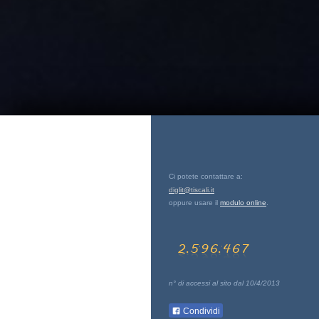
Ci potete contattare a:
diglit@tiscali.it
oppure usare il
modulo online
.
n° di accessi al sito dal 10/4/2013
Condividi