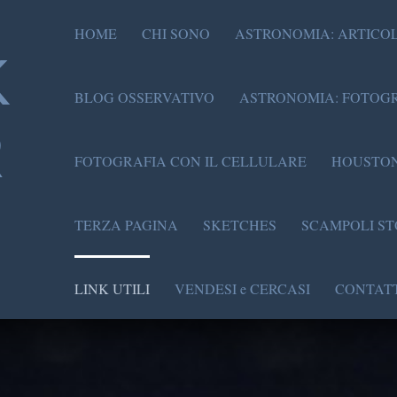
HOME
CHI SONO
ASTRONOMIA: ARTICOL
K
BLOG OSSERVATIVO
ASTRONOMIA: FOTOGR
R
FOTOGRAFIA CON IL CELLULARE
HOUSTON
TERZA PAGINA
SKETCHES
SCAMPOLI ST
LINK UTILI
VENDESI e CERCASI
CONTATT