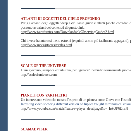
ATLANTI DI OGGETTI DEL CIELO PROFONDO
Per gli amanti degli oggetti "deep sky": tante guide e atlanti (anche corredati di
possono avvalersi dei contenuti di questo link:
http://www.faintfuzzies.com/DownloadableObservingGuides2.html
Chi invece ha interessi meno estremi (e quindi anche più facilmente appaganti), p
http://www.uv.es/jrtorres/triatlas.html
SCALE OF THE UNIVERSE
E' un giochino, semplice ed intuitivo, per "gettarsi" nell'infinitesimamente picco
http://scaleofuniverse.com
PIANETI CON VARI FILTRI
Un interessante video che mostra l'aspetto di un pianeta come Giove con l'uso di sv
Intresting video showing different version of Jupiter trought astronomical colour
http://www.youtube.com/watch?feature=player_detailpage&v=_hAOP6Dnrl8
SCAMADVISER