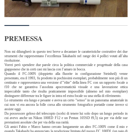
PREMESSA
Non mi dilungherò in questo test breve a decantare le caratteristiche costruttive dei due
strumenti che rappresentano l’eccellenza Takahashi nel range dei 4 pollici votati all’alta
risoluzione.
Vorrei però spendere due parole circa la politica commerciale e progettuale della casa
giapponese che in certi casi mi lascia con l’amaro in bocca.
Quando il FC-100N (doppietto alla fluorite in configurazione Steinheil) venne
presentato, era il 1993, fu prodotto in pochissimi esemplari, probabilmente non più di un
centinaio e rappresentava una versione d’”elite” della linea FC con un rapporto focale a
f10 che ne garantiva l’assoluta apocromaticità visuale e una lavorazione ottica
impeccabile tanto che risulta praticamente impossibile (almeno nel mio esemplare)
distinguere differenze tra le figure in intra ed extra focale su una stella di riferimento.
Lo strumento era lungo e pesante e aveva un certo “senso” in un panorama amatoriale in
cui non vi era ancora la folle corsa allo strumento fotografico portatile come invece si
assiste oggi.
Da possessore geloso del telescopio (scelsi di tenere lui solo dopo un lungo periodo in
cui avevo anche un Nikon 100ED F12 e un Pentax 105SD f9,5) sia per via delle sue
prestazioni assolute che per via della sua rarità.
Gli amici Fabio e Marco hanno cercato lungamente un altro FC-100N come il mio e
quando Takahashi ha annunciato la produzione limitata del nuovo FC 100DL (un paio di