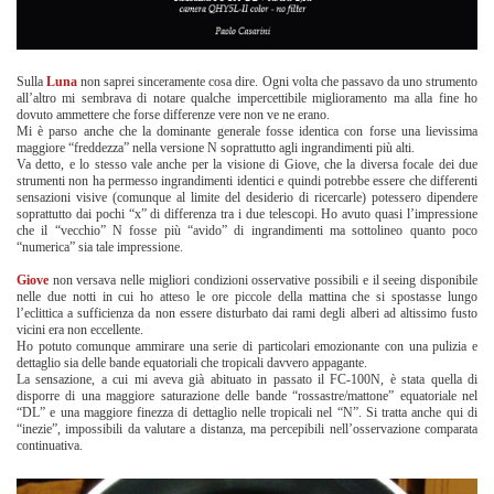
Sulla
Luna
non saprei sinceramente cosa dire. Ogni volta che passavo da uno strumento
all’altro mi sembrava di notare qualche impercettibile miglioramento ma alla fine ho
dovuto ammettere che forse differenze vere non ve ne erano.
Mi è parso anche che la dominante generale fosse identica con forse una lievissima
maggiore “freddezza” nella versione N soprattutto agli ingrandimenti più alti.
Va detto, e lo stesso vale anche per la visione di Giove, che la diversa focale dei due
strumenti non ha permesso ingrandimenti identici e quindi potrebbe essere che differenti
sensazioni visive (comunque al limite del desiderio di ricercarle) potessero dipendere
soprattutto dai pochi “x” di differenza tra i due telescopi. Ho avuto quasi l’impressione
che il “vecchio” N fosse più “avido” di ingrandimenti ma sottolineo quanto poco
“numerica” sia tale impressione.
Giove
non versava nelle migliori condizioni osservative possibili e il seeing disponibile
nelle due notti in cui ho atteso le ore piccole della mattina che si spostasse lungo
l’eclittica a sufficienza da non essere disturbato dai rami degli alberi ad altissimo fusto
vicini era non eccellente.
Ho potuto comunque ammirare una serie di particolari emozionante con una pulizia e
dettaglio sia delle bande equatoriali che tropicali davvero appagante.
La sensazione, a cui mi aveva già abituato in passato il FC-100N, è stata quella di
disporre di una maggiore saturazione delle bande “rossastre/mattone” equatoriale nel
“DL” e una maggiore finezza di dettaglio nelle tropicali nel “N”. Si tratta anche qui di
“inezie”, impossibili da valutare a distanza, ma percepibili nell’osservazione comparata
continuativa.