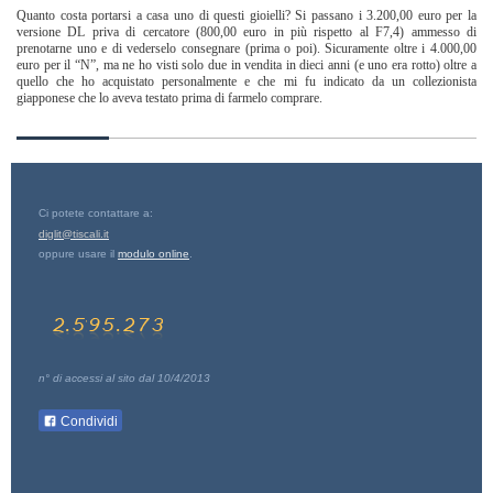
Quanto costa portarsi a casa uno di questi gioielli? Si passano i 3.200,00 euro per la
versione DL priva di cercatore (800,00 euro in più rispetto al F7,4) ammesso di
prenotarne uno e di vederselo consegnare (prima o poi). Sicuramente oltre i 4.000,00
euro per il “N”, ma ne ho visti solo due in vendita in dieci anni (e uno era rotto) oltre a
quello che ho acquistato personalmente e che mi fu indicato da un collezionista
giapponese che lo aveva testato prima di farmelo comprare.
Ci potete contattare a:
diglit@tiscali.it
oppure usare il
modulo online
.
n° di accessi al sito dal 10/4/2013
Condividi