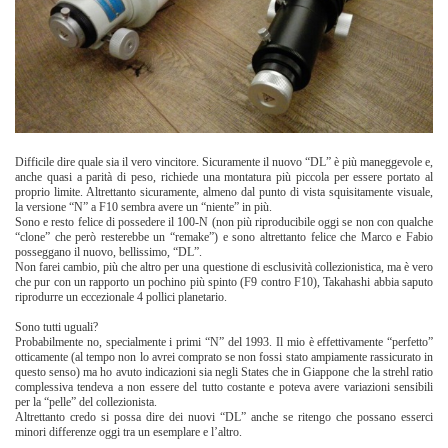
Difficile dire quale sia il vero vincitore. Sicuramente il nuovo “DL” è più maneggevole e,
anche quasi a parità di peso, richiede una montatura più piccola per essere portato al
proprio limite. Altrettanto sicuramente, almeno dal punto di vista squisitamente visuale,
la versione “N” a F10 sembra avere un “niente” in più.
Sono e resto felice di possedere il 100-N (non più riproducibile oggi se non con qualche
“clone” che però resterebbe un “remake”) e sono altrettanto felice che Marco e Fabio
posseggano il nuovo, bellissimo, “DL”.
Non farei cambio, più che altro per una questione di esclusività collezionistica, ma è vero
che pur con un rapporto un pochino più spinto (F9 contro F10), Takahashi abbia saputo
riprodurre un eccezionale 4 pollici planetario.
Sono tutti uguali?
Probabilmente no, specialmente i primi “N” del 1993. Il mio è effettivamente “perfetto”
otticamente (al tempo non lo avrei comprato se non fossi stato ampiamente rassicurato in
questo senso) ma ho avuto indicazioni sia negli States che in Giappone che la strehl ratio
complessiva tendeva a non essere del tutto costante e poteva avere variazioni sensibili
per la “pelle” del collezionista.
Altrettanto credo si possa dire dei nuovi “DL” anche se ritengo che possano esserci
minori differenze oggi tra un esemplare e l’altro.