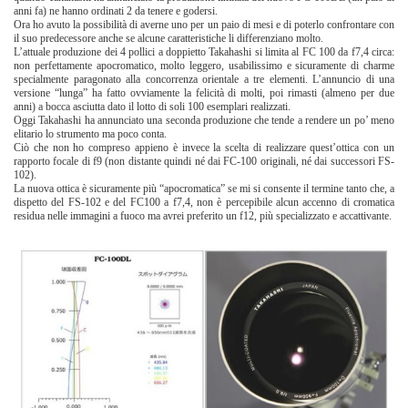
anni fa) ne hanno ordinati 2 da tenere e godersi.
Ora ho avuto la possibilità di averne uno per un paio di mesi e di poterlo confrontare con
il suo predecessore anche se alcune caratteristiche li differenziano molto.
L’attuale produzione dei 4 pollici a doppietto Takahashi si limita al FC 100 da f7,4 circa:
non perfettamente apocromatico, molto leggero, usabilissimo e sicuramente di charme
specialmente paragonato alla concorrenza orientale a tre elementi. L’annuncio di una
versione “lunga” ha fatto ovviamente la felicità di molti, poi rimasti (almeno per due
anni) a bocca asciutta dato il lotto di soli 100 esemplari realizzati.
Oggi Takahashi ha annunciato una seconda produzione che tende a rendere un po’ meno
elitario lo strumento ma poco conta.
Ciò che non ho compreso appieno è invece la scelta di realizzare quest’ottica con un
rapporto focale di f9 (non distante quindi né dai FC-100 originali, né dai successori FS-
102).
La nuova ottica è sicuramente più “apocromatica” se mi si consente il termine tanto che, a
dispetto del FS-102 e del FC100 a f7,4, non è percepibile alcun accenno di cromatica
residua nelle immagini a fuoco ma avrei preferito un f12, più specializzato e accattivante.