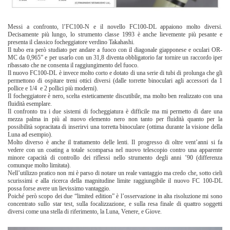
Messi a confronto, l’FC100-N e il novello FC100-DL appaiono molto diversi.
Decisamente più lungo, lo strumento classe 1993 è anche lievemente più pesante e
presenta il classico focheggiatore verdino Takahashi.
Il tubo era però studiato per andare a fuoco con il diagonale giapponese e oculari OR-
MC da 0,965” e per usarlo con un 31,8 diventa obbligatorio far tornire un raccordo iper
ribassato che ne consenta il raggiungimento del fuoco.
Il nuovo FC100-DL è invece molto corto e dotato di una serie di tubi di prolunga che gli
permettono di ospitare treni ottici diversi (dalle torrette binoculari agli accessori da 1
pollice e 1/4 e 2 pollici più moderni).
Il focheggiatore è nero, scelta esteticamente discutibile, ma molto ben realizzato con una
fluidità esemplare.
Il confronto tra i due sistemi di focheggiatura è difficile ma mi permetto di dare una
mezza palma in più al nuovo elemento nero non tanto per fluidità quanto per la
possibilità sopracitata di inserirvi una torretta binoculare (ottima durante la visione della
Luna ad esempio).
Molto diverso è anche il trattamento delle lenti. Il progresso di oltre vent’anni si fa
vedere con un coating a totale scomparsa nel nuovo telescopio contro una apparente
minore capacità di controllo dei riflessi nello strumento degli anni ’90 (differenza
comunque molto limitata).
Nell’utilizzo pratico non mi è parso di notare un reale vantaggio ma credo che, sotto cieli
scurissimi e alla ricerca della magnitudine limite raggiungibile il nuovo FC 100-DL
possa forse avere un lievissimo vantaggio.
Poiché però scopo dei due “limited edition” è l’osservazione in alta risoluzione mi sono
concentrato sullo star test, sulla focalizzazione, e sulla resa finale di quattro soggetti
diversi come una stella di riferimento, la Luna, Venere, e Giove.