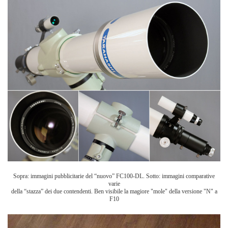
Sopra: immagini pubblicitarie del “nuovo” FC100-DL. Sotto: immagini comparative
varie
della “stazza” dei due contendenti. Ben visibile la magiore "mole" della versione "N" a
F10