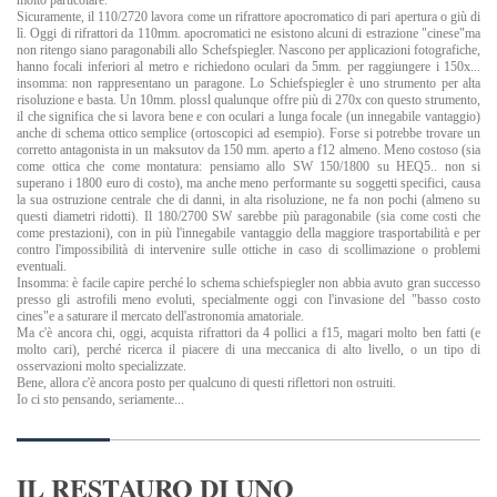
Sicuramente, il 110/2720 lavora come un rifrattore apocromatico di pari apertura o giù di
lì. Oggi di rifrattori da 110mm. apocromatici ne esistono alcuni di estrazione "cinese"ma
non ritengo siano paragonabili allo Schefspiegler. Nascono per applicazioni fotografiche,
hanno focali inferiori al metro e richiedono oculari da 5mm. per raggiungere i 150x...
insomma: non rappresentano un paragone. Lo Schiefspiegler è uno strumento per alta
risoluzione e basta. Un 10mm. plossl qualunque offre più di 270x con questo strumento,
il che significa che si lavora bene e con oculari a lunga focale (un innegabile vantaggio)
anche di schema ottico semplice (ortoscopici ad esempio). Forse si potrebbe trovare un
corretto antagonista in un maksutov da 150 mm. aperto a f12 almeno. Meno costoso (sia
come ottica che come montatura: pensiamo allo SW 150/1800 su HEQ5.. non si
superano i 1800 euro di costo), ma anche meno performante su soggetti specifici, causa
la sua ostruzione centrale che di danni, in alta risoluzione, ne fa non pochi (almeno su
questi diametri ridotti). Il 180/2700 SW sarebbe più paragonabile (sia come costi che
come prestazioni), con in più l'innegabile vantaggio della maggiore trasportabilità e per
contro l'impossibilità di intervenire sulle ottiche in caso di scollimazione o problemi
eventuali.
Insomma: è facile capire perché lo schema schiefspiegler non abbia avuto gran successo
presso gli astrofili meno evoluti, specialmente oggi con l'invasione del "basso costo
cines"e a saturare il mercato dell'astronomia amatoriale.
Ma c'è ancora chi, oggi, acquista rifrattori da 4 pollici a f15, magari molto ben fatti (e
molto cari), perché ricerca il piacere di una meccanica di alto livello, o un tipo di
osservazioni molto specializzate.
Bene, allora c'è ancora posto per qualcuno di questi riflettori non ostruiti.
Io ci sto pensando, seriamente...
IL RESTAURO DI UNO