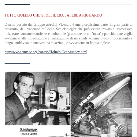
TUTTO QUELLO CHE SI DESIDERA SAPERE A RIGUARDO
Quanto postato dal Gruppo astrofili Vicentini è una piccolissima parte, in gran parte di
riassunto, del "vademecum" dello Schiefspiegler che può essere trovato al successivo
link, estremamente esauriente e molto utile (praticamente un "must") per chiunque voglia
avvicinarsi alla progettazione e realizzazione di un simile schema ottico. Il documento è
lungo, suddiviso in una ventina di sezioni, e ovviamente in lingua inglese.
http://www.atmsite.org/contrib/Holm/bulletina/index.html