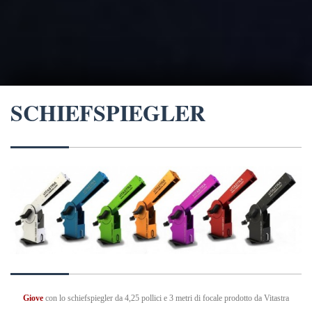
SCHIEFSPIEGLER
Giove
con lo schiefspiegler da 4,25 pollici e 3 metri di focale prodotto da Vitastra