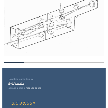
Ci potete contattare a:
diglit@tiscali.it
oppure usare il
modulo online
.