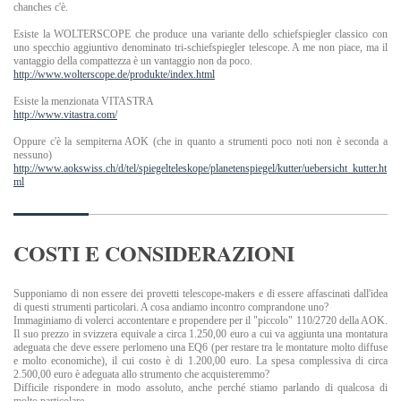
chanches c'è.
Esiste la WOLTERSCOPE che produce una variante dello schiefspiegler classico con
uno specchio aggiuntivo denominato tri-schiefspiegler telescope. A me non piace, ma il
vantaggio della compattezza è un vantaggio non da poco.
http://www.wolterscope.de/produkte/index.html
Esiste la menzionata VITASTRA
http://www.vitastra.com/
Oppure c'è la sempiterna AOK (che in quanto a strumenti poco noti non è seconda a
nessuno)
http://www.aokswiss.ch/d/tel/spiegelteleskope/planetenspiegel/kutter/uebersicht_kutter.ht
ml
COSTI E CONSIDERAZIONI
Supponiamo di non essere dei provetti telescope-makers e di essere affascinati dall'idea
di questi strumenti particolari. A cosa andiamo incontro comprandone uno?
Immaginiamo di volerci accontentare e propendere per il "piccolo" 110/2720 della AOK.
Il suo prezzo in svizzera equivale a circa 1.250,00 euro a cui va aggiunta una montatura
adeguata che deve essere perlomeno una EQ6 (per restare tra le montature molto diffuse
e molto economiche), il cui costo è di 1.200,00 euro. La spesa complessiva di circa
2.500,00 euro è adeguata allo strumento che acquisteremmo?
Difficile rispondere in modo assoluto, anche perché stiamo parlando di qualcosa di
molto particolare.