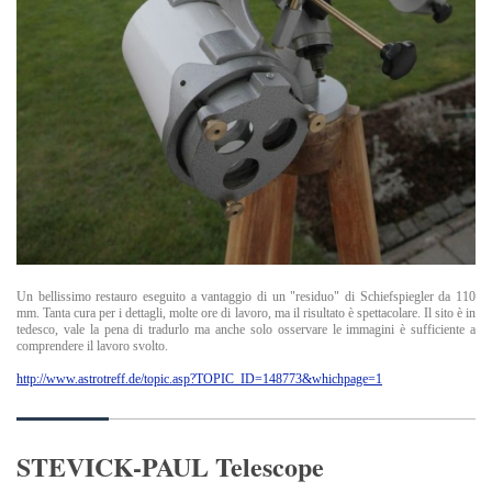
Un bellissimo restauro eseguito a vantaggio di un "residuo" di Schiefspiegler da 110
mm. Tanta cura per i dettagli, molte ore di lavoro, ma il risultato è spettacolare. Il sito è in
tedesco, vale la pena di tradurlo ma anche solo osservare le immagini è sufficiente a
comprendere il lavoro svolto.
http://www.astrotreff.de/topic.asp?TOPIC_ID=148773&whichpage=1
STEVICK-PAUL Telescope