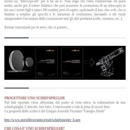
essere un "telescope-kit" per il fai da te. Non nego che l'idea commerciale mi piace
molto, anche per il valore didattico che può assumere la costruzione di un telescopio in
kit con i nostri figli o amici. Mi sembra però di capire, spulciando il loro sito web, che si
limitino a vendere gli specchi e le istruzioni di costruzione, lasciando a chi vuole
intraprendere l'avventura della costruzuone tutti gli altri problemi (celle, struttura, etc..).
Restate sintonizzati per le news che vi porterò...
PROGETTARE UNO SCHIEFSPIEGLER
Nel link riportato viene affrontata, dal punto di vista ottico, la realizzazione di uno
schiefspiegler. L'articolo, ben fatto, è interessante e vale la pena di essere letto.
La proprietà dello scritto è del Gruppo Astrofili Vicentini "Giorgio Abetti"
http://www.astrofilivicentini.it/pub/schiefspiegler_b.asp
CHE COSA E' UNO SCHIEFSPIEGLER?