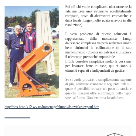
Poi c'è chi vuole complicarsi ulteriormente la
vita ma crea uno strumento accettabilmente
compatto, privo di aberrazioni cromatiche, e
dalla focale lunga (molto adatta a lavori in alta
risoluzione).
Il vero problema di queste soluzioni è
rappresentato dalla meccanica. Lungi
dall'essere complessa va però realizzata molto
bene altrimenti la collimazione (e il suo
mantenimento) diventa un calvario e utilizzare
il telescopio pressoché impossibile.
Il link correlato semplifica molto la cosa ma,
per lavorare bene in asse, qui ci sono 4
elementi separati e indipendenti da gestire.
Se si vuole provare, o semplicemente saperne
di più, conviene visionare il seguente link sul
quale è possibile trovare un poco di storia e
qualche disegno oltre a immagini dello "spot
size" al fuoco. Una lettuirina fa solo bene.
http://bhs.broo.k12.wv.us/homepage/alumni/dstevick/stevpaul.htm