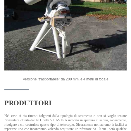
Versione "trasportabile" da 200 mm. e 4 metri di focale
PRODUTTORI
Nel caso si sia rimasti folgorati dalla tipologia di strumento e non si voglia tentare
l'avventura offerta dal KIT della VITASTRA indicato in apertura ci si può, ovviamente,
rivolgere a chi costruisce questo tipo di telescopio. Sicuramente non avremo la facilità a
reperirne uno che incontriamo volendo acquistare un rifrattore da 10 cm., però qualche