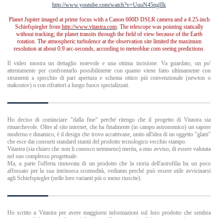
http://www.youtube.com/watch?v=UuuN45ngIIk
Planet Jupiter imaged at prime focus with a Canon 600D DSLR camera and a 4.25-inch
Schiefspiegler from
http://www.vitastra.com
. The telescope was pointing statically
without tracking; the planet transits through the field of view because of the Earth
rotation. The atmospheric turbulence at the observation site limited the maximum
resolution at about 0.9 arc-seconds, according to meteoblue.com seeing predictions.
Il video mostra un dettaglio notevole e una ottima incisione. Va guardato, un po'
attentamente per confrontarlo possibilmente con quanto viene fatto ultimamente con
strumenti a specchio di pari apertura e schema ottico più convenzionale (newton o
maksutov) o con rifrattori a lungo fuoco specializzati.
Ho deciso di cominciare "dalla fine" perché ritengo che il progetto di Vitastra sia
rimarchevole. Oltre al sito internet, che ha finalmente (in campo astronomico) un sapore
moderno e dinamico, è il design che trovo accattivane, unito all'idea di un oggetto "glam"
che esce dai consueti standard stantii del prodotto tecnologico vecchio stampo.
Vitastra (sia chiaro che non li conosco nemmeno) merita, a mio avviso, di essere valutata
nel suo complesso progettuale.
Ma, a parte l'offerta rinnovata di un prodotto che la storia dell'astrofilia ha un poco
affossato per la sua intrinseca scomodità, vediamo perché può essere utile avvicinarsi
agli Schiefspiegler (nelle loro varianti più o meno riuscite).
Ho scritto a Vitastra per avere maggiorni informazioni sul loro prodotto che sembra