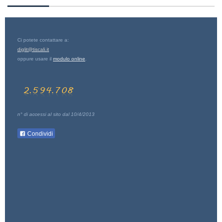
Ci potete contattare a:
diglit@tiscali.it
oppure usare il
modulo online
.
n° di accessi al sito dal 10/4/2013
Condividi