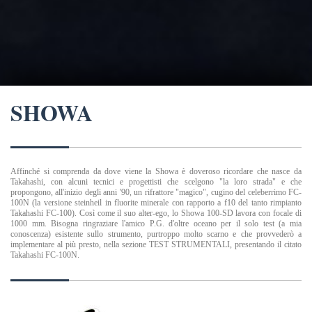
SHOWA
Affinché si comprenda da dove viene la Showa è doveroso ricordare che nasce da
Takahashi, con alcuni tecnici e progettisti che scelgono "la loro strada" e che
propongono, all'inizio degli anni '90, un rifrattore "magico", cugino del celeberrimo FC-
100N (la versione steinheil in fluorite minerale con rapporto a f10 del tanto rimpianto
Takahashi FC-100). Così come il suo alter-ego, lo Showa 100-SD lavora con focale di
1000 mm. Bisogna ringraziare l'amico P.G. d'oltre oceano per il solo test (a mia
conoscenza) esistente sullo strumento, purtroppo molto scarno e che provvederò a
implementare al più presto, nella sezione TEST STRUMENTALI, presentando il citato
Takahashi FC-100N.