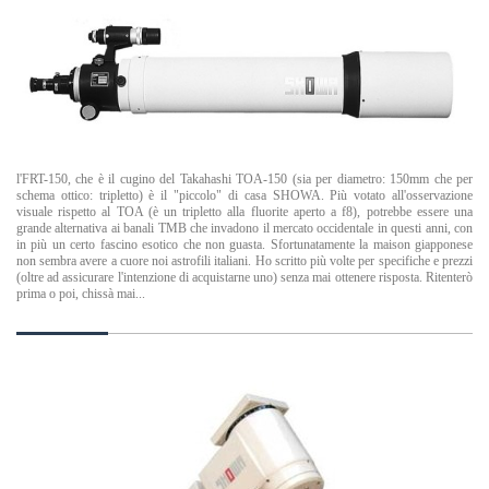
l'FRT-150, che è il cugino del Takahashi TOA-150 (sia per diametro: 150mm che per
schema ottico: tripletto) è il "piccolo" di casa SHOWA. Più votato all'osservazione
visuale rispetto al TOA (è un tripletto alla fluorite aperto a f8), potrebbe essere una
grande alternativa ai banali TMB che invadono il mercato occidentale in questi anni, con
in più un certo fascino esotico che non guasta. Sfortunatamente la maison giapponese
non sembra avere a cuore noi astrofili italiani. Ho scritto più volte per specifiche e prezzi
(oltre ad assicurare l'intenzione di acquistarne uno) senza mai ottenere risposta. Ritenterò
prima o poi, chissà mai...