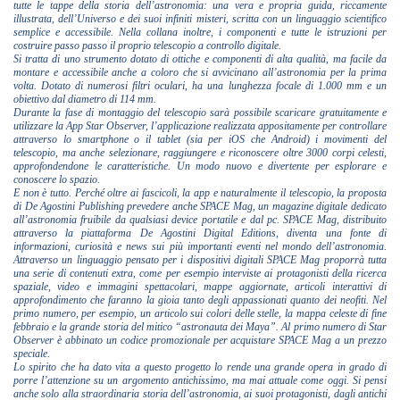
tutte le tappe della storia dell’astronomia: una vera e propria guida, riccamente
illustrata, dell’Universo e dei suoi infiniti misteri, scritta con un linguaggio scientifico
semplice e accessibile. Nella collana inoltre, i componenti e tutte le istruzioni per
costruire passo passo il proprio telescopio a controllo digitale.
Si tratta di uno strumento dotato di ottiche e componenti di alta qualità, ma facile da
montare e accessibile anche a coloro che si avvicinano all’astronomia per la prima
volta. Dotato di numerosi filtri oculari, ha una lunghezza focale di 1.000 mm e un
obiettivo dal diametro di 114 mm.
Durante la fase di montaggio del telescopio sarà possibile scaricare gratuitamente e
utilizzare la App Star Observer, l’applicazione realizzata appositamente per controllare
attraverso lo smartphone o il tablet (sia per iOS che Android) i movimenti del
telescopio, ma anche selezionare, raggiungere e riconoscere oltre 3000 corpi celesti,
approfondendone le caratteristiche. Un modo nuovo e divertente per esplorare e
conoscere lo spazio.
E non è tutto. Perché oltre ai fascicoli, la app e naturalmente il telescopio, la proposta
di De Agostini Publishing prevedere anche SPACE Mag, un magazine digitale dedicato
all’astronomia fruibile da qualsiasi device portatile e dal pc. SPACE Mag, distribuito
attraverso la piattaforma De Agostini Digital Editions, diventa una fonte di
informazioni, curiosità e news sui più importanti eventi nel mondo dell’astronomia.
Attraverso un linguaggio pensato per i dispositivi digitali SPACE Mag proporrà tutta
una serie di contenuti extra, come per esempio interviste ai protagonisti della ricerca
spaziale, video e immagini spettacolari, mappe aggiornate, articoli interattivi di
approfondimento che faranno la gioia tanto degli appassionati quanto dei neofiti. Nel
primo numero, per esempio, un articolo sui colori delle stelle, la mappa celeste di fine
febbraio e la grande storia del mitico “astronauta dei Maya”. Al primo numero di Star
Observer è abbinato un codice promozionale per acquistare SPACE Mag a un prezzo
speciale.
Lo spirito che ha dato vita a questo progetto lo rende una grande opera in grado di
porre l’attenzione su un argomento antichissimo, ma mai attuale come oggi. Si pensi
anche solo alla straordinaria storia dell’astronomia, ai suoi protagonisti, dagli antichi