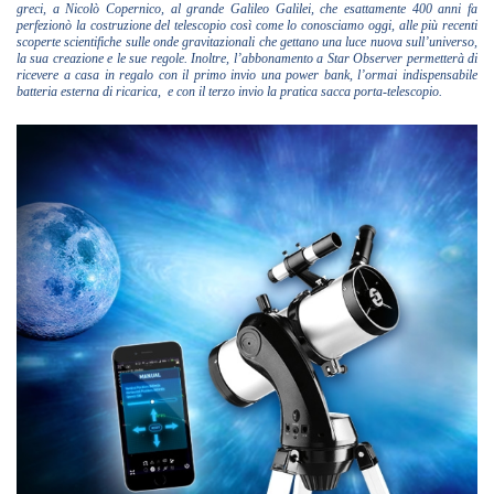
greci, a Nicolò Copernico, al grande Galileo Galilei, che esattamente 400 anni fa
perfezionò la costruzione del telescopio così come lo conosciamo oggi, alle più recenti
scoperte scientifiche sulle onde gravitazionali che gettano una luce nuova sull’universo,
la sua creazione e le sue regole. Inoltre, l’abbonamento a Star Observer permetterà di
ricevere a casa in regalo con il primo invio una power bank, l’ormai indispensabile
batteria esterna di ricarica, e con il terzo invio la pratica sacca porta-telescopio.