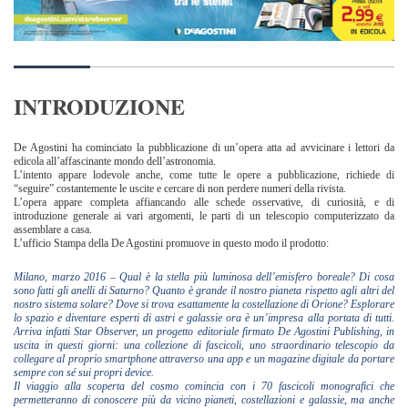
INTRODUZIONE
De Agostini ha cominciato la pubblicazione di un’opera atta ad avvicinare i lettori da
edicola all’affascinante mondo dell’astronomia.
L’intento appare lodevole anche, come tutte le opere a pubblicazione, richiede di
“seguire” costantemente le uscite e cercare di non perdere numeri della rivista.
L’opera appare completa affiancando alle schede osservative, di curiosità, e di
introduzione generale ai vari argomenti, le parti di un telescopio computerizzato da
assemblare a casa.
L’ufficio Stampa della De Agostini promuove in questo modo il prodotto:
Milano, marzo 2016 – Qual è la stella più luminosa dell’emisfero boreale? Di cosa
sono fatti gli anelli di Saturno? Quanto è grande il nostro pianeta rispetto agli altri del
nostro sistema solare? Dove si trova esattamente la costellazione di Orione? Esplorare
lo spazio e diventare esperti di astri e galassie ora è un’impresa alla portata di tutti.
Arriva infatti Star Observer, un progetto editoriale firmato De Agostini Publishing, in
uscita in questi giorni: una collezione di fascicoli, uno straordinario telescopio da
collegare al proprio smartphone attraverso una app e un magazine digitale da portare
sempre con sé sui propri device.
Il viaggio alla scoperta del cosmo comincia con i 70 fascicoli monografici che
permetteranno di conoscere più da vicino pianeti, costellazioni e galassie, ma anche