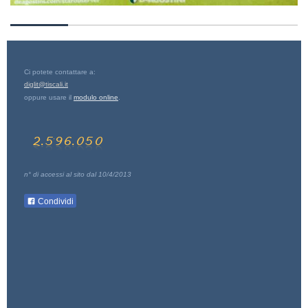
Ci potete contattare a:
diglit@tiscali.it
oppure usare il
modulo online
.
n° di accessi al sito dal 10/4/2013
Condividi