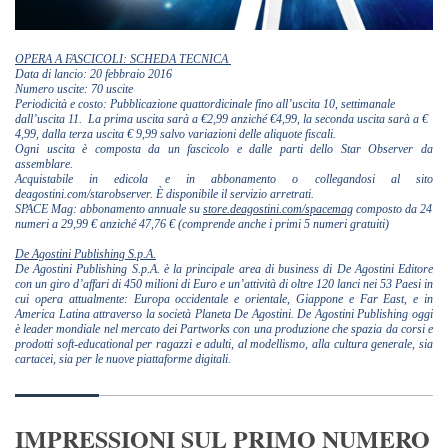
OPERA A FASCICOLI: SCHEDA TECNICA
Data di lancio: 20 febbraio 2016
Numero uscite: 70 uscite
Periodicità e costo: Pubblicazione quattordicinale fino all’uscita 10, settimanale
dall’uscita 11. La prima uscita sarà a €2,99 anziché €4,99, la seconda uscita sarà a €
4,99, dalla terza uscita € 9,99 salvo variazioni delle aliquote fiscali.
Ogni uscita è composta da un fascicolo e dalle parti dello Star Observer da
assemblare.
Acquistabile in edicola e in abbonamento o collegandosi al sito
deagostini.com/starobserver. È disponibile il servizio arretrati.
SPACE Mag: abbonamento annuale su
store.deagostini.com/spacemag
composto da 24
numeri a 29,99 € anziché 47,76 € (comprende anche i primi 5 numeri gratuiti)
De Agostini Publishing S.p.A.
De Agostini Publishing S.p.A. è la principale area di business di De Agostini Editore
con un giro d’affari di 450 milioni di Euro e un’attività di oltre 120 lanci nei 53 Paesi in
cui opera attualmente: Europa occidentale e orientale, Giappone e Far East, e in
America Latina attraverso la società Planeta De Agostini. De Agostini Publishing oggi
è leader mondiale nel mercato dei Partworks con una produzione che spazia da corsi e
prodotti soft-educational per ragazzi e adulti, al modellismo, alla cultura generale, sia
cartacei, sia per le nuove piattaforme digitali.
IMPRESSIONI SUL PRIMO NUMERO