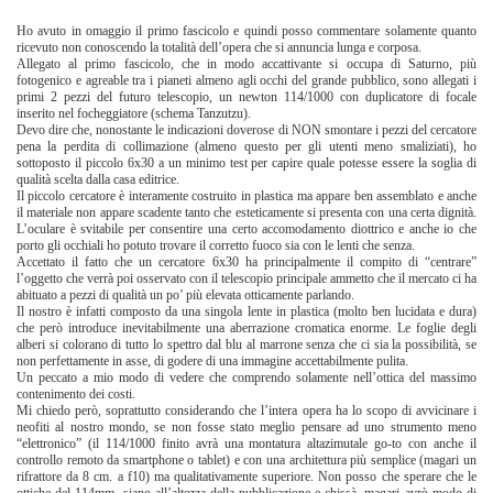
Ho avuto in omaggio il primo fascicolo e quindi posso commentare solamente quanto
ricevuto non conoscendo la totalità dell’opera che si annuncia lunga e corposa.
Allegato al primo fascicolo, che in modo accattivante si occupa di Saturno, più
fotogenico e agreable tra i pianeti almeno agli occhi del grande pubblico, sono allegati i
primi 2 pezzi del futuro telescopio, un newton 114/1000 con duplicatore di focale
inserito nel focheggiatore (schema Tanzutzu).
Devo dire che, nonostante le indicazioni doverose di NON smontare i pezzi del cercatore
pena la perdita di collimazione (almeno questo per gli utenti meno smaliziati), ho
sottoposto il piccolo 6x30 a un minimo test per capire quale potesse essere la soglia di
qualità scelta dalla casa editrice.
Il piccolo cercatore è interamente costruito in plastica ma appare ben assemblato e anche
il materiale non appare scadente tanto che esteticamente si presenta con una certa dignità.
L’oculare è svitabile per consentire una certo accomodamento diottrico e anche io che
porto gli occhiali ho potuto trovare il corretto fuoco sia con le lenti che senza.
Accettato il fatto che un cercatore 6x30 ha principalmente il compito di “centrare”
l’oggetto che verrà poi osservato con il telescopio principale ammetto che il mercato ci ha
abituato a pezzi di qualità un po’ più elevata otticamente parlando.
Il nostro è infatti composto da una singola lente in plastica (molto ben lucidata e dura)
che però introduce inevitabilmente una aberrazione cromatica enorme. Le foglie degli
alberi si colorano di tutto lo spettro dal blu al marrone senza che ci sia la possibilità, se
non perfettamente in asse, di godere di una immagine accettabilmente pulita.
Un peccato a mio modo di vedere che comprendo solamente nell’ottica del massimo
contenimento dei costi.
Mi chiedo però, soprattutto considerando che l’intera opera ha lo scopo di avvicinare i
neofiti al nostro mondo, se non fosse stato meglio pensare ad uno strumento meno
“elettronico” (il 114/1000 finito avrà una montatura altazimutale go-to con anche il
controllo remoto da smartphone o tablet) e con una architettura più semplice (magari un
rifrattore da 8 cm. a f10) ma qualitativamente superiore. Non posso che sperare che le
ottiche del 114mm. siano all’altezza della pubblicazione e chissà, magari avrò modo di