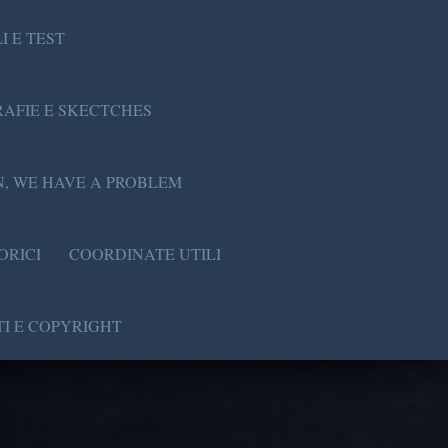
I E TEST
AFIE E SKECTCHES
, WE HAVE A PROBLEM
ORICI
COORDINATE UTILI
I E COPYRIGHT