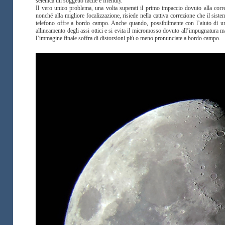
selenica un soggetto facile e friendly.
Il vero unico problema, una volta superati il primo impaccio dovuto alla corret
nonché alla migliore focalizzazione, risiede nella cattiva correzione che il siste
telefono offre a bordo campo. Anche quando, possibilmente con l’aiuto di 
allineamento degli assi ottici e si evita il micromosso dovuto all’impugnatura m
l’immagine finale soffra di distorsioni più o meno pronunciate a bordo campo.