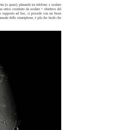
ta (o quasi) planarità tra telefono e oculare
ma ottico costituito da oculare + obiettivo del
un supporto ad hoc, si procede con un buon
anuale dello smartphone, è più che facile che