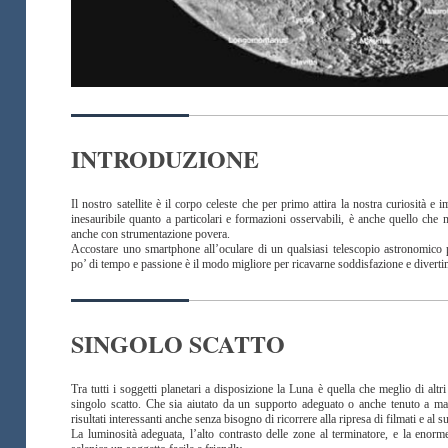
INTRODUZIONE
Il nostro satellite è il corpo celeste che per primo attira la nostra curiosità 
inesauribile quanto a particolari e formazioni osservabili, è anche quello che m
anche con strumentazione povera.
Accostare uno smartphone all’oculare di un qualsiasi telescopio astronomico 
po’ di tempo e passione è il modo migliore per ricavarne soddisfazione e diver
SINGOLO SCATTO
Tra tutti i soggetti planetari a disposizione la Luna è quella che meglio di altr
singolo scatto. Che sia aiutato da un supporto adeguato o anche tenuto a m
risultati interessanti anche senza bisogno di ricorrere alla ripresa di filmati e al 
La luminosità adeguata, l’alto contrasto delle zone al terminatore, e la enorme