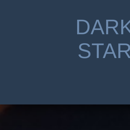
DAR
STA