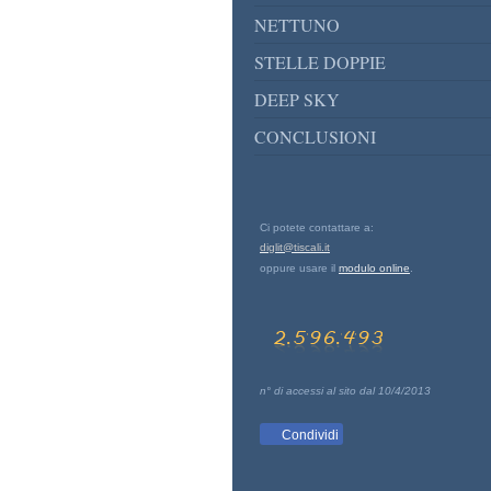
NETTUNO
STELLE DOPPIE
DEEP SKY
CONCLUSIONI
Ci potete contattare a:
diglit@tiscali.it
oppure usare il
modulo online
.
n° di accessi al sito dal 10/4/2013
Condividi