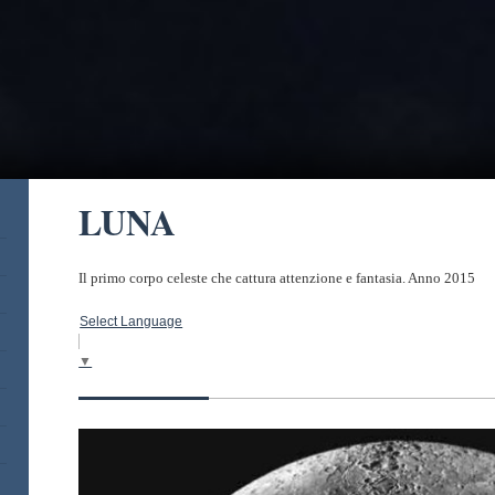
LUNA
Il primo corpo celeste che cattura attenzione e fantasia. Anno 2015
Select Language
▼