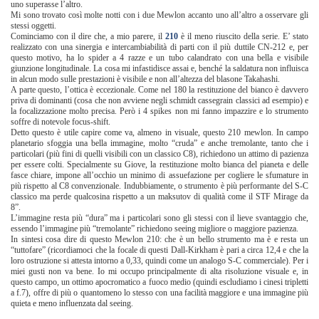
uno superasse l’altro.
Mi sono trovato così molte notti con i due Mewlon accanto uno all’altro a osservare gli
stessi oggetti.
Cominciamo con il dire che, a mio parere, il
210
è il meno riuscito della serie. E’ stato
realizzato con una sinergia e intercambiabilità di parti con il più duttile CN-212 e, per
questo motivo, ha lo spider a 4 razze e un tubo calandrato con una bella e visibile
giunzione longitudinale. La cosa mi infastidisce assai e, benché la saldatura non influisca
in alcun modo sulle prestazioni è visibile e non all’altezza del blasone Takahashi.
A parte questo, l’ottica è eccezionale. Come nel 180 la restituzione del bianco è davvero
priva di dominanti (cosa che non avviene negli schmidt cassegrain classici ad esempio) e
la focalizzazione molto precisa. Però i 4 spikes non mi fanno impazzire e lo strumento
soffre di notevole focus-shift.
Detto questo è utile capire come va, almeno in visuale, questo 210 mewlon. In campo
planetario sfoggia una bella immagine, molto “cruda” e anche tremolante, tanto che i
particolari (più fini di quelli visibili con un classico C8), richiedono un attimo di pazienza
per essere colti. Specialmente su Giove, la restituzione molto bianca del pianeta e delle
fasce chiare, impone all’occhio un minimo di assuefazione per cogliere le sfumature in
più rispetto al C8 convenzionale. Indubbiamente, o strumento è più performante del S-C
classico ma perde qualcosina rispetto a un maksutov di qualità come il STF Mirage da
8”.
L’immagine resta più “dura” ma i particolari sono gli stessi con il lieve svantaggio che,
essendo l’immagine più “tremolante” richiedono seeing migliore o maggiore pazienza.
In sintesi cosa dire di questo Mewlon 210: che è un bello strumento ma è e resta un
“tuttofare” (ricordiamoci che la focale di questi Dall-Kirkham è pari a circa 12,4 e che la
loro ostruzione si attesta intorno a 0,33, quindi come un analogo S-C commerciale). Per i
miei gusti non va bene. Io mi occupo principalmente di alta risoluzione visuale e, in
questo campo, un ottimo apocromatico a fuoco medio (quindi escludiamo i cinesi tripletti
a f.7), offre di più o quantomeno lo stesso con una facilità maggiore e una immagine più
quieta e meno influenzata dal seeing.