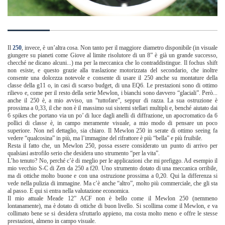
Il
250
, invece, è un’altra cosa. Non tanto per il maggiore diametro disponibile (in visuale
giungere su pianeti come Giove al limite risolutore di un 8” è già un grande successo,
checché ne dicano alcuni...) ma per la meccanica che lo contraddistingue. Il fochus shift
non esiste, e questo grazie alla traslazione motorizzata del secondario, che inoltre
consente una dolcezza notevole e consente di usare il 250 anche su montature della
classe della g11 o, in casi di scarso budget, di una EQ6. Le prestazioni sono di ottimo
rilievo e, come per il resto della serie Mewlon, i bianchi sono davvero “glaciali”. Però...
anche il 250 è, a mio avviso, un “tuttofare”, seppur di razza. La sua ostruzione è
prossima a 0,33, il che non è il massimo sui sistemi stellari multipli e, benché aiutato dai
6 spikes che portano via un po’ di luce dagli anelli di diffrazione, un apocromatico da 6
pollici di classe è, in campo meramente visuale, a mio modo di pensare un poco
superiore. Non nel dettaglio, sia chiaro. Il Mewlon 250 in serate di ottimo seeing fa
vedere “qualcosina” in più, ma l’immagine del rifrattore è più “bella” e più fruibile.
Resta il fatto che, un Mewlon 250, possa essere considerato un punto di arrivo per
qualsiasi astrofilo serio che desidera uno strumento “per la vita”.
L’ho tenuto? No, perché c’è di meglio per le applicazioni che mi prefiggo. Ad esempio il
mio vecchio S-C di Zen da 250 a f20. Uno strumento dotato di una meccanica orribile,
ma di ottiche molto buone e con una ostruzione prossima a 0,20. Qui la differenza si
vede nella pulizia di immagine. Ma c’è anche “altro”, molto più commerciale, che gli sta
al passo. E qui si entra nella valutazione economica.
Il mio attuale Meade 12” ACF non è bello come il Mewlon 250 (nemmeno
lontanamente), ma è dotato di ottiche di buon livello. Si scollima come il Mewlon, e va
collimato bene se si desidera sfruttarlo appieno, ma costa molto meno e offre le stesse
prestazioni, almeno in campo visuale.