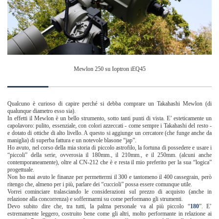
Mewlon 250 su Ioptron iEQ45
Qualcuno è curioso di capire perché si debba comprare un Takahashi Mewlon (di
qualunque diametro esso sia).
In effetti il Mewlon è un bello strumento, sotto tanti punti di vista. E’ esteticamente un
capolavoro: pulito, essenziale, con colori azzeccati - come sempre i Takahashi del resto -
e dotato di ottiche di alto livello. A questo si aggiunge un cercatore (che funge anche da
maniglia) di superba fattura e un notevole blasone “jap”.
Ho avuto, nel corso della mia storia di piccolo astrofilo, la fortuna di possedere e usare i
“piccoli” della serie, ovverosia il 180mm., il 210mm., e il 250mm. (alcuni anche
contemporaneamente), oltre al CN-212 che è e resta il mio preferito per la sua “logica”
progettuale.
Non ho mai avuto le finanze per permettermi il 300 e tantomeno il 400 cassegrain, però
ritengo che, almeno per i più, parlare dei “cuccioli” possa essere comunque utile.
Vorrei cominciare tralasciando le considerazioni sul prezzo di acquisto (anche in
relazione alla concorrenza) e soffermarmi su come performano gli strumenti.
Devo subito dire che, tra tutti, la palma personale va al più piccolo “
180
”. E’
estremamente leggero, costruito bene come gli altri, molto performante in relazione ai