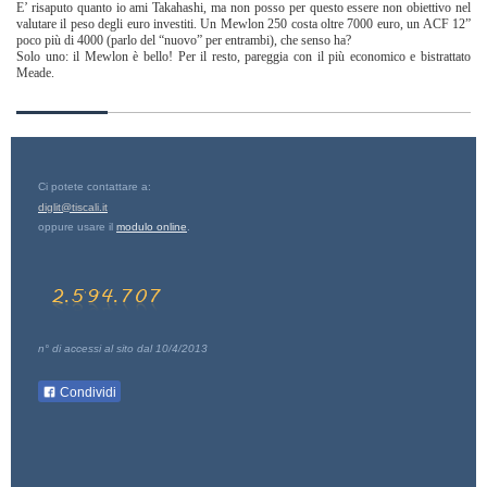
E’ risaputo quanto io ami Takahashi, ma non posso per questo essere non obiettivo nel
valutare il peso degli euro investiti. Un Mewlon 250 costa oltre 7000 euro, un ACF 12”
poco più di 4000 (parlo del “nuovo” per entrambi), che senso ha?
Solo uno: il Mewlon è bello! Per il resto, pareggia con il più economico e bistrattato
Meade.
Ci potete contattare a:
diglit@tiscali.it
oppure usare il
modulo online
.
n° di accessi al sito dal 10/4/2013
Condividi