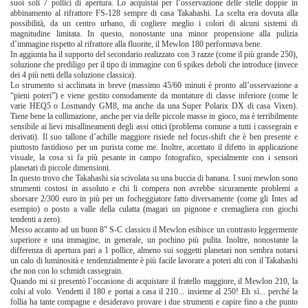
suoi soli 7 pollici di apertura. Lo acquistai per l’osservazione delle stelle doppie in
abbinamento al rifrattore FS-128 sempre di casa Takahashi. La scelta era dovuta alla
possibilità, da un centro urbano, di cogliere meglio i colori di alcuni sistemi di
magnitudine limitata. In questo, nonostante una minor propensione alla pulizia
d’immagine rispetto al rifrattore alla fluorite, il Mewlon 180 performava bene.
In aggiunta ha il supporto del secondario realizzato con 3 razze (come il più grande 250),
soluzione che prediligo per il tipo di immagine con 6 spikes deboli che introduce (invece
dei 4 più netti della soluzione classica).
Lo strumento si acclimata in breve (massimo 45/60 minuti è pronto all’osservazione a
“pieni poteri”) e viene gestito comodamente da montature di classe inferiore (come le
varie HEQ5 o Losmandy GM8, ma anche da una Super Polarix DX di casa Vixen).
Tiene bene la collimazione, anche per via delle piccole masse in gioco, ma è terribilmente
sensibile ai lievi misallineamenti degli assi ottici (problema comune a tutti i cassegrain e
derivati). Il suo tallone d’achille maggiore risiede nel focus-shift che è ben presente e
piuttosto fastidioso per un purista come me. Inoltre, accettato il difetto in applicazione
visuale, la cosa si fa più pesante in campo fotografico, specialmente con i sensori
planetari di piccole dimensioni.
In questo trovo che Takahashi sia scivolata su una buccia di banana. I suoi mewlon sono
strumenti costosi in assoluto e chi li compera non avrebbe sicuramente problemi a
sborsare 2/300 euro in più per un focheggiatore fatto diversamente (come gli Intes ad
esempio) o posto a valle della culatta (magari un pignone e cremagliera con giochi
tendenti a zero).
Messo accanto ad un buon 8” S-C classico il Mewlon esibisce un contrasto leggermente
superiore e una immagine, in generale, un pochino più pulita. Inoltre, nonostante la
differenza di apertura pari a 1 pollice, almeno sui soggetti planetari non sembra notarsi
un calo di luminosità e tendenzialmente è più facile lavorare a poteri alti con il Takahashi
che non con lo schmidt cassegrain.
Quando mi si presentò l’occasione di acquistare il fratello maggiore, il Mewlon 210, la
colsi al volo. Vendetti il 180 e portai a casa il 210... insieme al 250! Eh sì... perché la
follia ha tante compagne e desideravo provare i due strumenti e capire fino a che punto